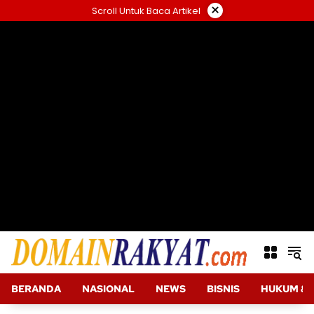
Langsung
×
Scroll Untuk Baca Artikel
ke
konten
BERANDA
NASIONAL
NEWS
BISNIS
HUKUM & 