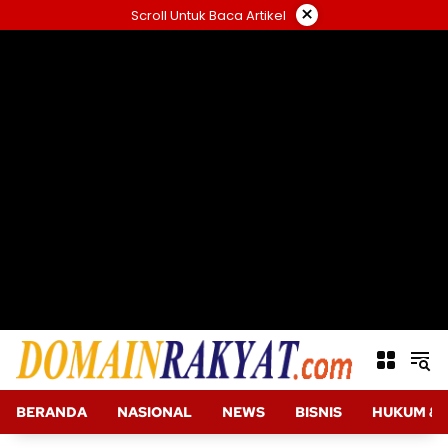
Langsung
×
Scroll Untuk Baca Artikel
ke
konten
BERANDA
NASIONAL
NEWS
BISNIS
HUKUM & 