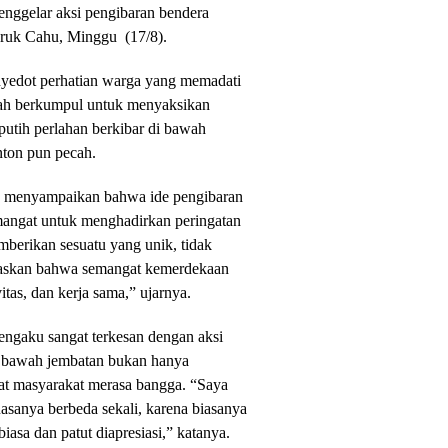
nggelar aksi pengibaran bendera
uruk Cahu, Minggu (17/8).
enyedot perhatian warga yang memadati
udah berkumpul untuk menyaksikan
putih perlahan berkibar di bawah
nton pun pecah.
m, menyampaikan bahwa ide pengibaran
emangat untuk menghadirkan peringatan
berikan sesuatu yang unik, tidak
egaskan bahwa semangat kemerdekaan
tas, dan kerja sama,” ujarnya.
mengaku sangat terkesan dengan aksi
i bawah jembatan bukan hanya
at masyarakat merasa bangga. “Saya
Rasanya berbeda sekali, karena biasanya
biasa dan patut diapresiasi,” katanya.