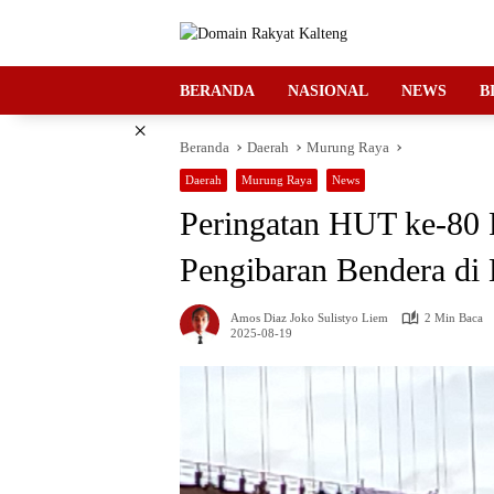
Langsung
ke
konten
BERANDA
NASIONAL
NEWS
B
×
Beranda
Daerah
Murung Raya
Daerah
Murung Raya
News
Peringatan HUT ke-80 
Pengibaran Bendera di
Amos Diaz Joko Sulistyo Liem
2 Min Baca
2025-08-19