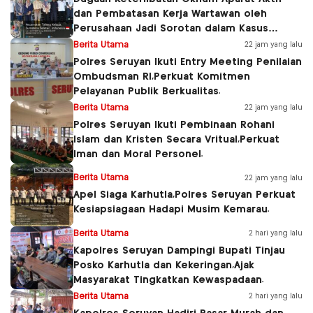
dan Pembatasan Kerja Wartawan oleh
Perusahaan Jadi Sorotan dalam Kasus
Dugaan Pencemaran Limbah PT Tirta
Berita Utama
22 jam yang lalu
Fresindo Jaya
Polres Seruyan Ikuti Entry Meeting Penilaian
Ombudsman RI,Perkuat Komitmen
Pelayanan Publik Berkualitas.
Berita Utama
22 jam yang lalu
Polres Seruyan Ikuti Pembinaan Rohani
Islam dan Kristen Secara Vritual,Perkuat
Iman dan Moral Personel.
Berita Utama
22 jam yang lalu
Apel Siaga Karhutla,Polres Seruyan Perkuat
Kesiapsiagaan Hadapi Musim Kemarau.
Berita Utama
2 hari yang lalu
Kapolres Seruyan Dampingi Bupati Tinjau
Posko Karhutla dan Kekeringan,Ajak
Masyarakat Tingkatkan Kewaspadaan.
Berita Utama
2 hari yang lalu