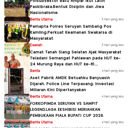
Polsubsektor Batu Ampar Ikut Latih
Paskibraka,Bentuk Disiplin dan Jiwa
Nasionalisme.
Berita Utama
3 hari yang lalu
Pamapta Polres Seruyan Sambang Pos
Kamling,Perkuat Keamanan Swakarsa di
Masyarakat.
Daerah
3 hari yang lalu
Camat Tanah Siang Selatan Ajak Masyarakat
Teladani Semangat Pahlawan pada HUT ke-
24 Murung Raya dan HUT ke-81
Kemerdekaan RI
Berita
4 hari yang lalu
Aset Pabrik AMDK Betuahku Banyuasin
Dijarah, Police Line Terpasang; Investasi
Miliaran Kini Dipertanyakan
Berita Utama
4 hari yang lalu
FORKOPIMDA SERUYAN VS SAMPIT
LEGEND,LAGA EKSHIBISI MERIAHKAN
PEMBUKAAN PIALA BUPATI CUP 2026.
Berita Utama
4 hari yang lalu