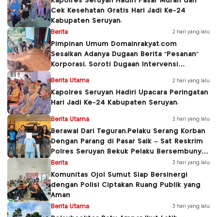
Kapolres Seruyan Hadiri Pasar Murah dan
Cek Kesehatan Gratis Hari Jadi Ke-24
Kabupaten Seruyan.
Berita
2 hari yang lalu
Pimpinan Umum Domainrakyat.com
Sesalkan Adanya Dugaan Berita “Pesanan”
Korporasi, Soroti Dugaan Intervensi
terhadap Narasumber Kasus Pencemaran
Berita Utama
2 hari yang lalu
Lingkungan
Kapolres Seruyan Hadiri Upacara Peringatan
Hari Jadi Ke-24 Kabupaten Seruyan.
Berita Utama
2 hari yang lalu
Berawal Dari Teguran,Pelaku Serang Korban
Dengan Parang di Pasar Saik – Sat Reskrim
Polres Seruyan Bekuk Pelaku Bersembunyi
di Bawah Gedung Walet.
Berita
3 hari yang lalu
Komunitas Ojol Sumut Siap Bersinergi
dengan Polisi Ciptakan Ruang Publik yang
Aman
Berita Utama
3 hari yang lalu