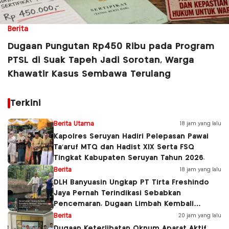
Berita
Dugaan Pungutan Rp450 Ribu pada Program
PTSL di Suak Tapeh Jadi Sorotan, Warga
Khawatir Kasus Sembawa Terulang
Terkini
Berita Utama
18 jam yang lalu
Kapolres Seruyan Hadiri Pelepasan Pawai
Ta’aruf MTQ dan Hadist XlX Serta FSQ
Tingkat Kabupaten Seruyan Tahun 2026.
Berita
18 jam yang lalu
DLH Banyuasin Ungkap PT Tirta Freshindo
Jaya Pernah Terindikasi Sebabkan
Pencemaran, Dugaan Limbah Kembali
Diselidiki
Berita
20 jam yang lalu
Dugaan Keterlibatan Oknum Aparat Aktif