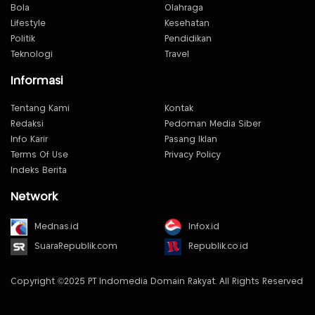
Bola
Olahraga
Lifestyle
Kesehatan
Politik
Pendidikan
Teknologi
Travel
Informasi
Tentang Kami
Kontak
Redaksi
Pedoman Media Siber
Info Karir
Pasang Iklan
Terms Of Use
Privacy Policy
Indeks Berita
Network
Mednas.id
Infox.id
SuaraRepublik.com
Republik.co.id
Copyright ©2025 PT Indomedia Domain Rakyat. All Rights Reserved