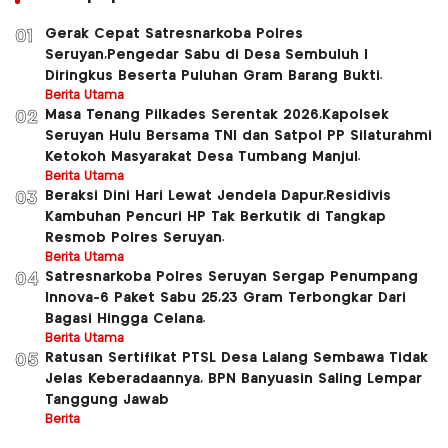
Gerak Cepat Satresnarkoba Polres
01
Seruyan,Pengedar Sabu di Desa Sembuluh l
Diringkus Beserta Puluhan Gram Barang Bukti.
Berita Utama
Masa Tenang Pilkades Serentak 2026,Kapolsek
02
Seruyan Hulu Bersama TNI dan Satpol PP Silaturahmi
Ketokoh Masyarakat Desa Tumbang Manjul.
Berita Utama
Beraksi Dini Hari Lewat Jendela Dapur,Residivis
03
Kambuhan Pencuri HP Tak Berkutik di Tangkap
Resmob Polres Seruyan.
Berita Utama
Satresnarkoba Polres Seruyan Sergap Penumpang
04
Innova-6 Paket Sabu 25,23 Gram Terbongkar Dari
Bagasi Hingga Celana.
Berita Utama
Ratusan Sertifikat PTSL Desa Lalang Sembawa Tidak
05
Jelas Keberadaannya, BPN Banyuasin Saling Lempar
Tanggung Jawab
Berita