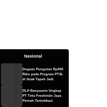
Nasional
Dugaan Pungutan Rp450
Ribu pada Program PTSL
di Suak Tapeh Jadi
Sorotan, Warga Khawatir
Kasus Sembawa Terulang
DLH Banyuasin Ungkap
PT Tirta Freshindo Jaya
Pernah Terindikasi
Sebabkan Pencemaran,