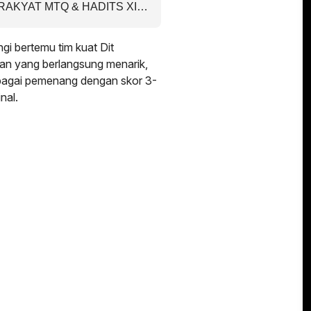
AKYAT MTQ & HADITS XIX
KABUPATEN SERUYAN
i bertemu tim kuat Dit
an yang berlangsung menarik,
ebagai pemenang dengan skor 3-
nal.