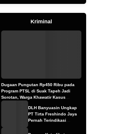
Kriminal
Dugaan Pungutan Rp450 Ribu pada
Program PTSL di Suak Tapeh Jadi
Sorotan, Warga Khawatir Kasus
Sembawa Terulang
DLH Banyuasin Ungkap
PT Tirta Freshindo Jaya
Pernah Terindikasi
Sebabkan Pencemaran,
Dugaan Limbah Kembali