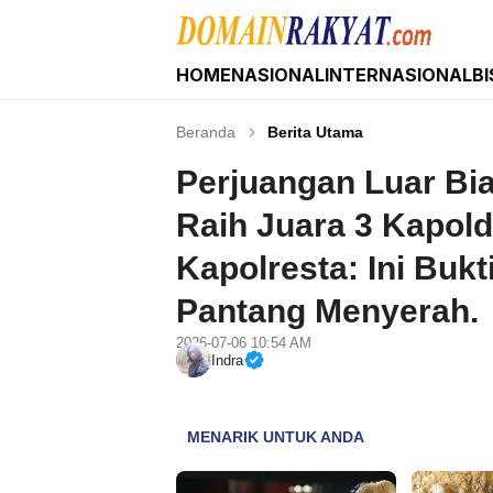
HOME
NASIONAL
INTERNASIONAL
BI
Domain Rakyat
Berita Hari Ini Terkini dan Terbaru Indonesia 
Beranda
Berita Utama
Perjuangan Luar Bi
Raih Juara 3 Kapold
Kapolresta: Ini Buk
Pantang Menyerah.
2026-07-06 10:54 AM
Indra