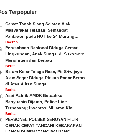
Pos Terpopuler
Camat Tanah Siang Selatan Ajak
1
Masyarakat Teladani Semangat
Pahlawan pada HUT ke-24 Murung
Raya dan HUT ke-81 Kemerdekaan RI
Daerah
Perusahaan Nasional Diduga Cemari
2
Lingkungan, Anak Sungai di Sukomoro
Menghitam dan Berbau
Berita
Belum Kelar Telaga Rasa, Pt. Sriwijaya
3
Alam Segar Diduga Dirikan Pagar Beton
di Atas Aliran Sungai
Berita
Aset Pabrik AMDK Betuahku
4
Banyuasin Dijarah, Police Line
Terpasang; Investasi Miliaran Kini
Dipertanyakan
Berita
PERSONEL POLSEK SERUYAN HILIR
5
GERAK CEPAT TANGANI KEBAKARAN
LAHAN DI PEMATANG PANJANG.