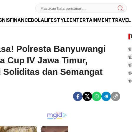
SNIS
FINANCE
BOLA
LIFESTYLE
ENTERTAINMENT
TRAVEL
dan Internasional
asa! Polresta Banyuwangi
0
0
a Cup IV Jawa Timur,
0
ti Soliditas dan Semangat
0
0