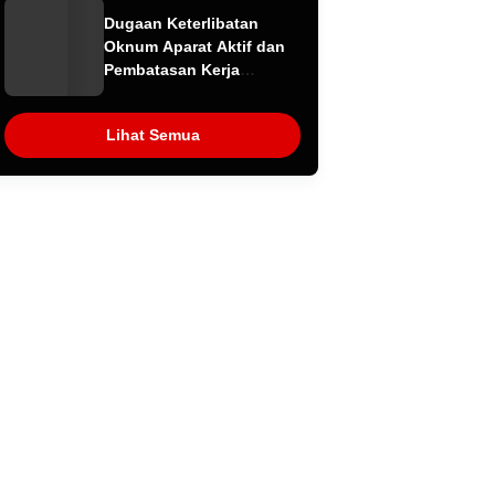
Dugaan Limbah Kembali
Dugaan Keterlibatan
Diselidiki
Oknum Aparat Aktif dan
Pembatasan Kerja
Wartawan oleh
Perusahaan Jadi Sorotan
Lihat Semua
dalam Kasus Dugaan
Pencemaran Limbah PT
Tirta Fresindo Jaya