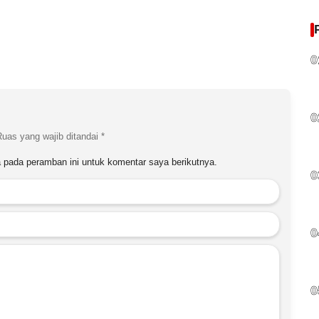
0
0
Ruas yang wajib ditandai
*
 pada peramban ini untuk komentar saya berikutnya.
0
0
0