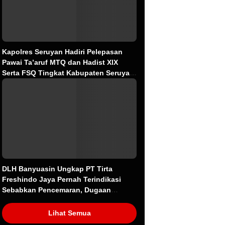
Kapolres Seruyan Hadiri Pelepasan
Pawai Ta’aruf MTQ dan Hadist XlX
Serta FSQ Tingkat Kabupaten Seruyan
Tahun 2026.
DLH Banyuasin Ungkap PT Tirta
Freshindo Jaya Pernah Terindikasi
Sebabkan Pencemaran, Dugaan
Limbah Kembali Diselidiki
Lihat Semua