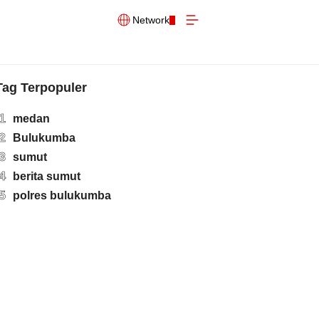
Network
Tag Terpopuler
1
medan
2
Bulukumba
3
sumut
4
berita sumut
5
polres bulukumba