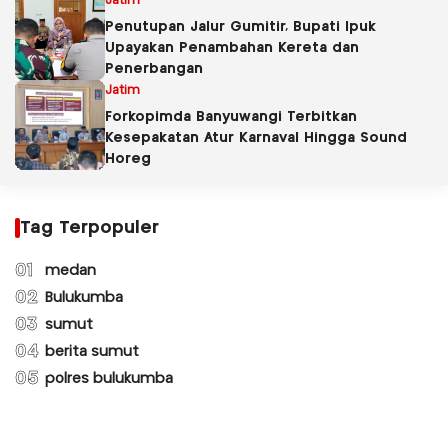
Jatim
Penutupan Jalur Gumitir, Bupati Ipuk
Upayakan Penambahan Kereta dan
Penerbangan
Jatim
Forkopimda Banyuwangi Terbitkan
Kesepakatan Atur Karnaval Hingga Sound
Horeg
Tag Terpopuler
01
medan
02
Bulukumba
03
sumut
04
berita sumut
05
polres bulukumba