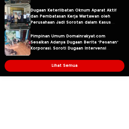
Diselidiki
Dugaan Keterlibatan Oknum Aparat Aktif
dan Pembatasan Kerja Wartawan oleh
Perusahaan Jadi Sorotan dalam Kasus
Dugaan Pencemaran Limbah PT Tirta
Fresindo Jaya
Pimpinan Umum Domainrakyat.com
Sesalkan Adanya Dugaan Berita “Pesanan”
Korporasi, Soroti Dugaan Intervensi
terhadap Narasumber Kasus Pencemaran
Lingkungan
Lihat Semua