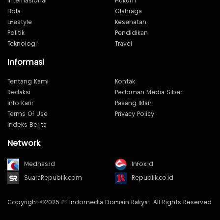
Internasional
Hukum
Bola
Olahraga
Lifestyle
Kesehatan
Politik
Pendidikan
Teknologi
Travel
Informasi
Tentang Kami
Kontak
Redaksi
Pedoman Media Siber
Info Karir
Pasang Iklan
Terms Of Use
Privacy Policy
Indeks Berita
Network
Mednas.id
Infox.id
SuaraRepublik.com
Republik.co.id
Copyright ©2025 PT Indomedia Domain Rakyat. All Rights Reserved