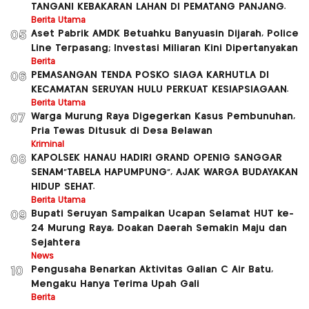
TANGANI KEBAKARAN LAHAN DI PEMATANG PANJANG.
Berita Utama
Aset Pabrik AMDK Betuahku Banyuasin Dijarah, Police
05
Line Terpasang; Investasi Miliaran Kini Dipertanyakan
Berita
PEMASANGAN TENDA POSKO SIAGA KARHUTLA DI
06
KECAMATAN SERUYAN HULU PERKUAT KESIAPSIAGAAN.
Berita Utama
Warga Murung Raya Digegerkan Kasus Pembunuhan,
07
Pria Tewas Ditusuk di Desa Belawan
Kriminal
KAPOLSEK HANAU HADIRI GRAND OPENIG SANGGAR
08
SENAM”TABELA HAPUMPUNG”, AJAK WARGA BUDAYAKAN
HIDUP SEHAT.
Berita Utama
Bupati Seruyan Sampaikan Ucapan Selamat HUT ke-
09
24 Murung Raya, Doakan Daerah Semakin Maju dan
Sejahtera
News
Pengusaha Benarkan Aktivitas Galian C Air Batu,
10
Mengaku Hanya Terima Upah Gali
Berita