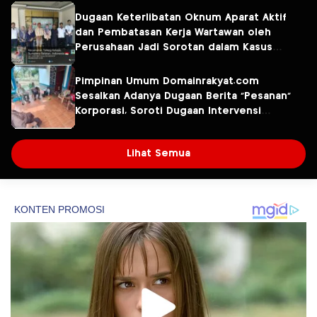
Dugaan Keterlibatan Oknum Aparat Aktif
dan Pembatasan Kerja Wartawan oleh
Perusahaan Jadi Sorotan dalam Kasus
Dugaan Pencemaran Limbah PT Tirta
Fresindo Jaya
Pimpinan Umum Domainrakyat.com
Sesalkan Adanya Dugaan Berita “Pesanan”
Korporasi, Soroti Dugaan Intervensi
terhadap Narasumber Kasus Pencemaran
Lingkungan
Lihat Semua