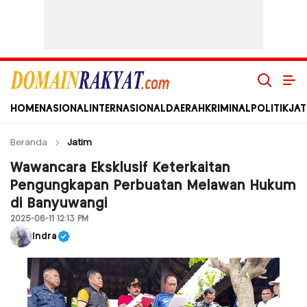
Domain Rakyat
Berita Hari Ini Terkini dan Terbaru Indonesia dan Internasional
HOME
NASIONAL
INTERNASIONAL
DAERAH
KRIMINAL
POLITIK
JAT
Beranda
Jatim
Wawancara Eksklusif Keterkaitan
Pengungkapan Perbuatan Melawan Hukum
di Banyuwangi
2025-06-11 12:13 PM
Indra