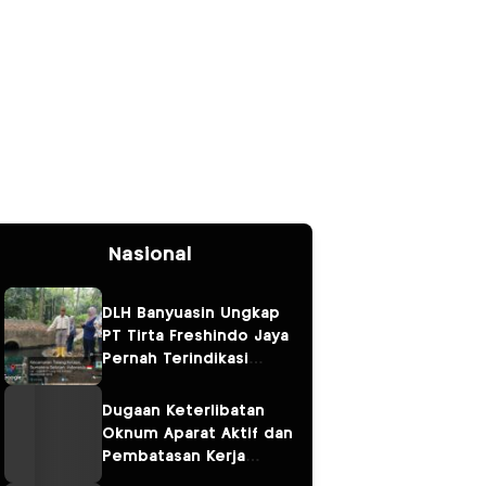
Nasional
DLH Banyuasin Ungkap
PT Tirta Freshindo Jaya
Pernah Terindikasi
Sebabkan Pencemaran,
Dugaan Limbah Kembali
Dugaan Keterlibatan
Diselidiki
Oknum Aparat Aktif dan
Pembatasan Kerja
Wartawan oleh