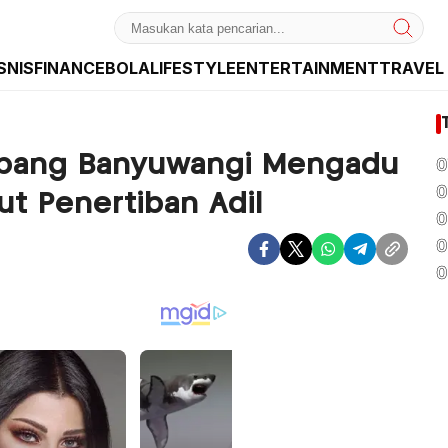
SNIS
FINANCE
BOLA
LIFESTYLE
ENTERTAINMENT
TRAVEL
dan Internasional
mbang Banyuwangi Mengadu
0
0
ut Penertiban Adil
0
0
0