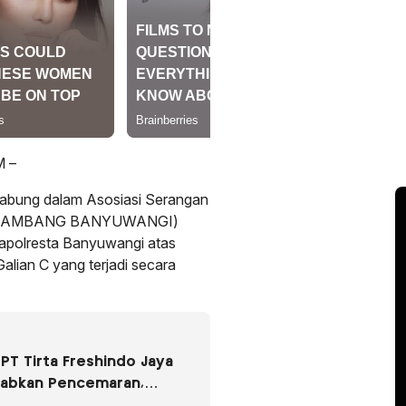
 –
abung dalam Asosiasi Serangan
U TAMBANG BANYUWANGI)
apolresta Banyuwangi atas
lian C yang terjadi secara
PT Tirta Freshindo Jaya
babkan Pencemaran,
Diselidiki