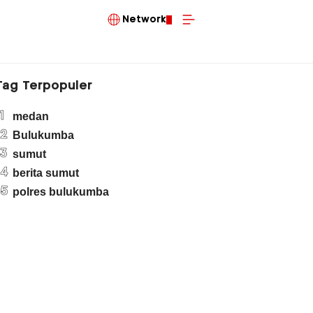
Network
Tag Terpopuler
1
medan
2
Bulukumba
3
sumut
4
berita sumut
5
polres bulukumba