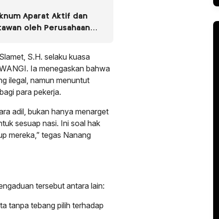
knum Aparat Aktif dan
tawan oleh Perusahaan
asus Dugaan Pencemaran
do Jaya
 Slamet, S.H. selaku kuasa
ANGI. Ia menegaskan bahwa
ng ilegal, namun menuntut
bagi para pekerja.
ra adil, bukan hanya menarget
tuk sesuap nasi. Ini soal hak
up mereka,” tegas Nanang
ngaduan tersebut antara lain:
a tanpa tebang pilih terhadap