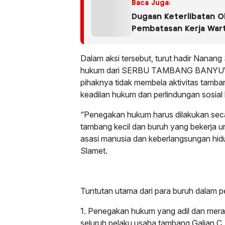
Baca Juga:
Dugaan Keterlibatan O
Pembatasan Kerja War
Jadi Sorotan dalam K
Limbah PT Tirta Fresin
Dalam aksi tersebut, turut hadir Nanang
hukum dari SERBU TAMBANG BANYUW
pihaknya tidak membela aktivitas tamba
keadilan hukum dan perlindungan sosial 
“Penegakan hukum harus dilakukan seca
tambang kecil dan buruh yang bekerja un
asasi manusia dan keberlangsungan hid
Slamet.
Tuntutan utama dari para buruh dalam pe
1. Penegakan hukum yang adil dan merat
seluruh pelaku usaha tambang Galian C.