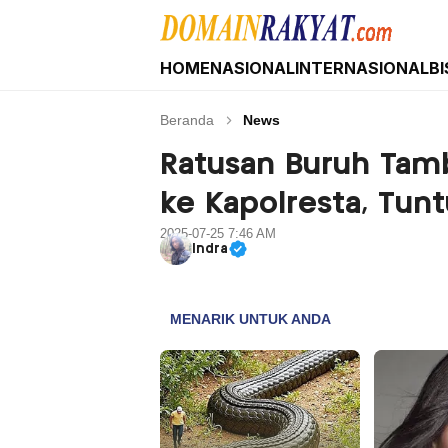
HOME
NASIONAL
INTERNASIONAL
BI
Domain Rakyat
Berita Hari Ini Terkini dan Terbaru Indonesia 
Beranda
News
Ratusan Buruh Ta
ke Kapolresta, Tunt
2025-07-25 7:46 AM
Indra