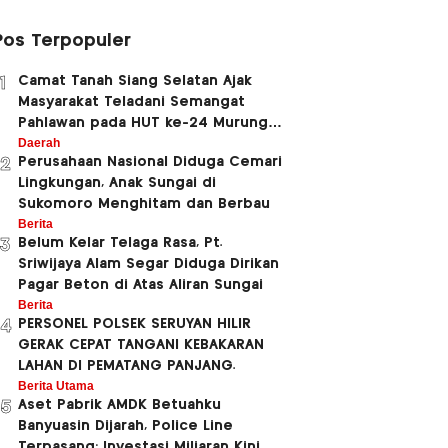
Pos Terpopuler
Camat Tanah Siang Selatan Ajak
1
Masyarakat Teladani Semangat
Pahlawan pada HUT ke-24 Murung
Daerah
Raya dan HUT ke-81 Kemerdekaan RI
Perusahaan Nasional Diduga Cemari
2
Lingkungan, Anak Sungai di
Sukomoro Menghitam dan Berbau
Berita
Belum Kelar Telaga Rasa, Pt.
3
Sriwijaya Alam Segar Diduga Dirikan
Pagar Beton di Atas Aliran Sungai
Berita
PERSONEL POLSEK SERUYAN HILIR
4
GERAK CEPAT TANGANI KEBAKARAN
LAHAN DI PEMATANG PANJANG.
Berita Utama
Aset Pabrik AMDK Betuahku
5
Banyuasin Dijarah, Police Line
Terpasang; Investasi Miliaran Kini