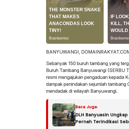
BANYUWANGI, DOMAINRAKYAT.COM
Sebanyak 150 buruh tambang yang terg
Buruh Tambang Banyuwangi (SERB
resmi mengajukan pengaduan kepada K
dampak penindakan sejumlah tambang Ga
mendadak di wilayah Banyuwangi.
Baca Juga:
DLH Banyuasin Ungkap 
Pernah Terindikasi Se
Dugaan Limbah Kembali 