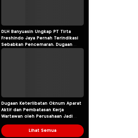
DLH Banyuasin Ungkap PT Tirta
Freshindo Jaya Pernah Terindikasi
Sebabkan Pencemaran, Dugaan
Limbah Kembali Diselidiki
Dugaan Keterlibatan Oknum Aparat
Aktif dan Pembatasan Kerja
Wartawan oleh Perusahaan Jadi
Sorotan dalam Kasus Dugaan
Pencemaran Limbah PT Tirta
Lihat Semua
Fresindo Jaya