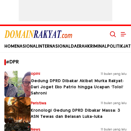
Domain Rakyat
Berita Hari Ini Terkini dan Terbaru Indonesia dan Internasional
HOME
NASIONAL
INTERNASIONAL
DAERAH
KRIMINAL
POLITIK
JAT
#DPR
opini
11 bulan yang lalu
Gedung DPRD Dibakar Akibat Murka Rakyat:
Dari Joget Eko Patrio hingga Ucapan ‘Tolol’
Sahroni
Peristiwa
11 bulan yang lalu
Kronologi Gedung DPRD Dibakar Massa: 3
ASN Tewas dan Belasan Luka-luka
News
11 bulan yang lalu