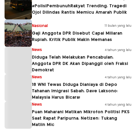
#PolisiPembunuhRakyat Trending, Tragedi
Ojol Dilindas Rantis Memicu Amarah Publik
Nasional
11 bulan yang lalu
Gaji Anggota DPR Disebut Capai Miliaran
Rupiah, Kritik Publik Makin Memanas
News
4 tahun yang lalu
Diduga Telah Melakukan Pencabulan,
Anggota DPR DK Akan Dipanggil oleh Fraksi
Demokrat
News
4 tahun yang lalu
18 WNI Tewas Diduga Dianiaya di Depo
Tahanan Imigrasi Sabah, Dave Laksono:
Malaysia Harus Bicara!
News
4 tahun yang lalu
Puan Maharani Matikan Mikrofon Politisi PKS
Saat Rapat Paripurna, Netizen: Tukang
Matiin Mic