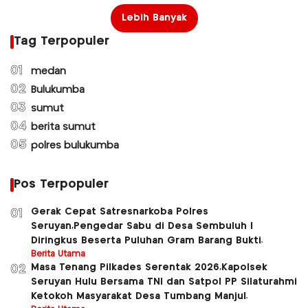
Lebih Banyak
Tag Terpopuler
01
medan
02
Bulukumba
03
sumut
04
berita sumut
05
polres bulukumba
Pos Terpopuler
Gerak Cepat Satresnarkoba Polres
01
Seruyan,Pengedar Sabu di Desa Sembuluh l
Diringkus Beserta Puluhan Gram Barang Bukti.
Berita Utama
Masa Tenang Pilkades Serentak 2026,Kapolsek
02
Seruyan Hulu Bersama TNI dan Satpol PP Silaturahmi
Ketokoh Masyarakat Desa Tumbang Manjul.