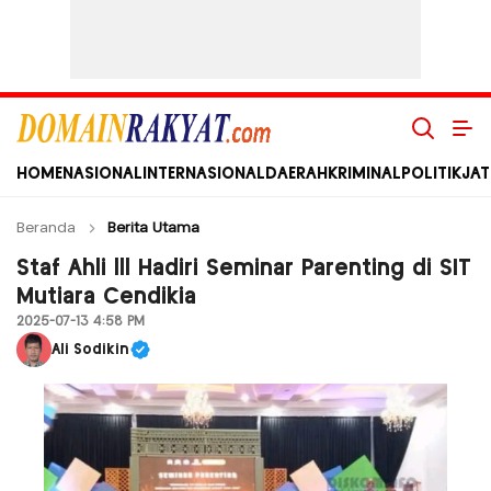
Domain Rakyat
Berita Hari Ini Terkini dan Terbaru Indonesia dan Internasional
HOME
NASIONAL
INTERNASIONAL
DAERAH
KRIMINAL
POLITIK
JAT
Beranda
Berita Utama
Staf Ahli lll Hadiri Seminar Parenting di SIT
Mutiara Cendikia
2025-07-13 4:58 PM
Ali Sodikin