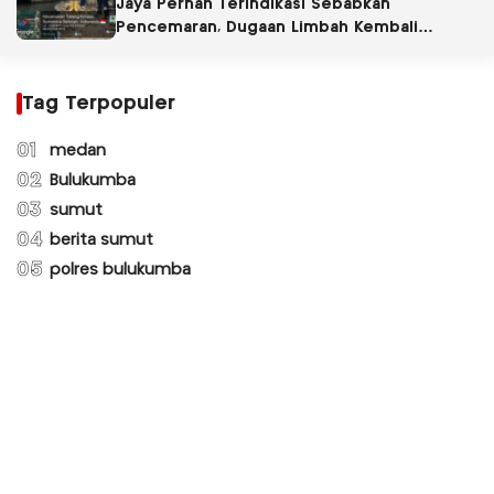
Jaya Pernah Terindikasi Sebabkan
Pencemaran, Dugaan Limbah Kembali
Diselidiki
Tag Terpopuler
01
medan
02
Bulukumba
03
sumut
04
berita sumut
05
polres bulukumba