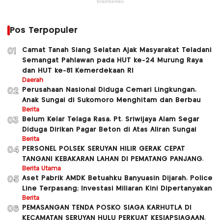
Pos Terpopuler
Camat Tanah Siang Selatan Ajak Masyarakat Teladani
01
Semangat Pahlawan pada HUT ke-24 Murung Raya
dan HUT ke-81 Kemerdekaan RI
Daerah
Perusahaan Nasional Diduga Cemari Lingkungan,
02
Anak Sungai di Sukomoro Menghitam dan Berbau
Berita
Belum Kelar Telaga Rasa, Pt. Sriwijaya Alam Segar
03
Diduga Dirikan Pagar Beton di Atas Aliran Sungai
Berita
PERSONEL POLSEK SERUYAN HILIR GERAK CEPAT
04
TANGANI KEBAKARAN LAHAN DI PEMATANG PANJANG.
Berita Utama
Aset Pabrik AMDK Betuahku Banyuasin Dijarah, Police
05
Line Terpasang; Investasi Miliaran Kini Dipertanyakan
Berita
PEMASANGAN TENDA POSKO SIAGA KARHUTLA DI
06
KECAMATAN SERUYAN HULU PERKUAT KESIAPSIAGAAN.