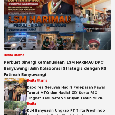
Berita Utama
Perkuat Sinergi Kemanusiaan, LSM HARIMAU DPC
Banyuwangi Jalin Kolaborasi Strategis dengan RS
Fatimah Banyuwangi
Berita Utama
Kapolres Seruyan Hadiri Pelepasan Pawai
Ta’aruf MTQ dan Hadist XlX Serta FSQ
Tingkat Kabupaten Seruyan Tahun 2026.
Berita
DLH Banyuasin Ungkap PT Tirta Freshindo