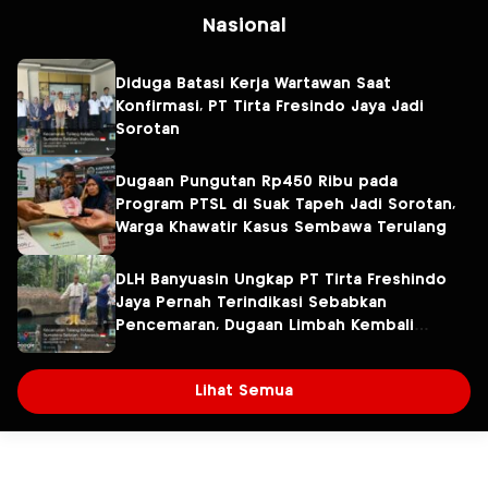
Nasional
Diduga Batasi Kerja Wartawan Saat
Konfirmasi, PT Tirta Fresindo Jaya Jadi
Sorotan
Dugaan Pungutan Rp450 Ribu pada
Program PTSL di Suak Tapeh Jadi Sorotan,
Warga Khawatir Kasus Sembawa Terulang
DLH Banyuasin Ungkap PT Tirta Freshindo
Jaya Pernah Terindikasi Sebabkan
Pencemaran, Dugaan Limbah Kembali
Diselidiki
Lihat Semua