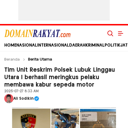
Domain Rakyat
Berita Hari Ini Terkini dan Terbaru Indonesia dan Internasional
HOME
NASIONAL
INTERNASIONAL
DAERAH
KRIMINAL
POLITIK
JAT
Beranda
Berita Utama
Tim Unit Reskrim Polsek Lubuk Linggau
Utara I berhasil meringkus pelaku
membawa kabur sepeda motor
2025-07-27 8:33 AM
Ali Sodikin