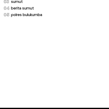
03
sumut
04
berita sumut
05
polres bulukumba