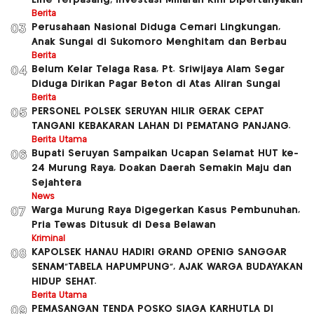
Berita
Perusahaan Nasional Diduga Cemari Lingkungan,
03
Anak Sungai di Sukomoro Menghitam dan Berbau
Berita
Belum Kelar Telaga Rasa, Pt. Sriwijaya Alam Segar
04
Diduga Dirikan Pagar Beton di Atas Aliran Sungai
Berita
PERSONEL POLSEK SERUYAN HILIR GERAK CEPAT
05
TANGANI KEBAKARAN LAHAN DI PEMATANG PANJANG.
Berita Utama
Bupati Seruyan Sampaikan Ucapan Selamat HUT ke-
06
24 Murung Raya, Doakan Daerah Semakin Maju dan
Sejahtera
News
Warga Murung Raya Digegerkan Kasus Pembunuhan,
07
Pria Tewas Ditusuk di Desa Belawan
Kriminal
KAPOLSEK HANAU HADIRI GRAND OPENIG SANGGAR
08
SENAM”TABELA HAPUMPUNG”, AJAK WARGA BUDAYAKAN
HIDUP SEHAT.
Berita Utama
PEMASANGAN TENDA POSKO SIAGA KARHUTLA DI
09