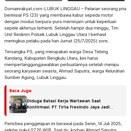
Domainrakyat.com-LUBUK LINGGAU – Pelarian seorang pria
berinisial PS (23) yang membawa kabur sepeda motor
dengan modus berpura-pura meminjam untuk keperluan
sepele akhirnya terhenti. Setelah hampir dua minggu, Tim
Unit Reskrim Polsek Lubuk Linggau Utara I berhasil
meringkus pelaku pada hari Jumat (25/7/2025) sore.
Tersangka PS, yang merupakan warga Desa Tebing
Kandang, Kabupaten Bengkulu Utara, kini harus
mempertanggungjawabkan perbuatannya setelah menipu
seorang karyawan swasta, Ahmad Saputra, warga Kelurahan
Sumber Agung, Lubuk Linggau.
Baca Juga:
Diduga Batasi Kerja Wartawan Saat
Konfirmasi, PT Tirta Fresindo Jaya Jadi
Sorotan
Peristiwa penggelapan ini berawal pada Senin, 14 Juli 2025,
sekitar pukul 07.20 WIB. Saat itu, korban Ahmad Saputra