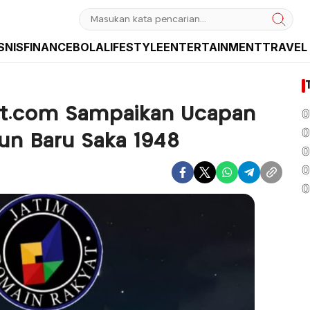
SNIS
FINANCE
BOLA
LIFESTYLE
ENTERTAINMENT
TRAVEL
sia dan Internasional
t.com Sampaikan Ucapan
0
0
hun Baru Saka 1948
0
0
0