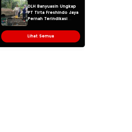
Warga Khawatir Kasus
DLH Banyuasin Ungkap
Sembawa Terulang
PT Tirta Freshindo Jaya
Pernah Terindikasi
Sebabkan Pencemaran,
Dugaan Limbah Kembali
Lihat Semua
Diselidiki