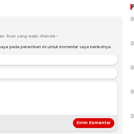
0
an.
Ruas yang wajib ditandai
*
0
saya pada peramban ini untuk komentar saya berikutnya.
0
0
0