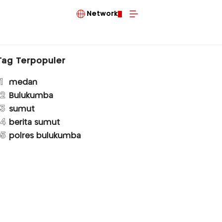
Network
Tag Terpopuler
1
medan
2
Bulukumba
3
sumut
4
berita sumut
5
polres bulukumba