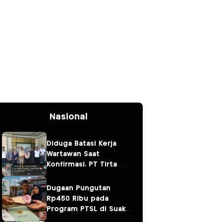
Nasional
Diduga Batasi Kerja
Wartawan Saat
Konfirmasi, PT Tirta
Fresindo Jaya Jadi
Sorotan
Dugaan Pungutan
Rp450 Ribu pada
Program PTSL di Suak
Tapeh Jadi Sorotan,