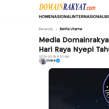
HOME
NASIONAL
INTERNASIONAL
BI
Domain Rakyat
Berita Hari Ini Terkini dan Terbaru Indone
Beranda
Berita Utama
Media Domainrakya
Hari Raya Nyepi Ta
2026-03-19 8:33 AM
Indra