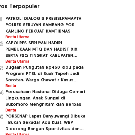
Pos Terpopuler
PATROLI DIALOGIS PRESISI,PAMAPTA
1
POLRES SERUYAN SAMBANG POS
KAMLING PERKUAT KAMTIBMAS.
Berita Utama
KAPOLRES SERUYAN HADIRI
2
PEMBUKAAN MTQ DAN HADIST XlX
SERTA FSQ TINGKAT KABUPATEN
SERUYAN TAUHUN 2026
Berita Utama
Dugaan Pungutan Rp450 Ribu pada
3
BERLANGSUNG MERIAH.
Program PTSL di Suak Tapeh Jadi
Sorotan, Warga Khawatir Kasus
Sembawa Terulang
Berita
Perusahaan Nasional Diduga Cemari
4
Lingkungan, Anak Sungai di
Sukomoro Menghitam dan Berbau
Berita
PORSENAP Lapas Banyuwangi Dibuka
5
: Bukan Sekadar Adu Kuat, WBP
Didorong Bangun Sportivitas dan
Berita Utama