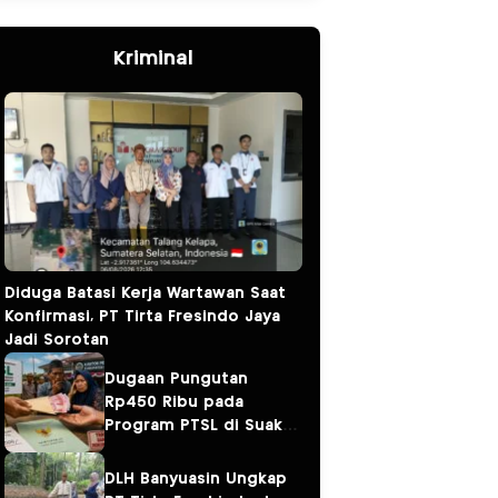
Kriminal
Diduga Batasi Kerja Wartawan Saat
Konfirmasi, PT Tirta Fresindo Jaya
Jadi Sorotan
Dugaan Pungutan
Rp450 Ribu pada
Program PTSL di Suak
Tapeh Jadi Sorotan,
Warga Khawatir Kasus
DLH Banyuasin Ungkap
Sembawa Terulang