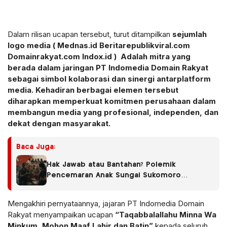
Dalam rilisan ucapan tersebut, turut ditampilkan
sejumlah
logo media ( Mednas.id Beritarepublikviral.com
Domainrakyat.com Indox.id ) Adalah mitra yang
berada dalam jaringan PT Indomedia Domain Rakyat
sebagai simbol kolaborasi dan sinergi antarplatform
media. Kehadiran berbagai elemen tersebut
diharapkan memperkuat komitmen perusahaan dalam
membangun media yang profesional, independen, dan
dekat dengan masyarakat.
Baca Juga:
Hak Jawab atau Bantahan? Polemik
Pencemaran Anak Sungai Sukomoro
Berlanjut, Warga Ungkap Fakta Berbeda
Mengakhiri pernyataannya, jajaran PT Indomedia Domain
Rakyat menyampaikan ucapan
“Taqabbalallahu Minna Wa
Minkum, Mohon Maaf Lahir dan Batin”
kepada seluruh