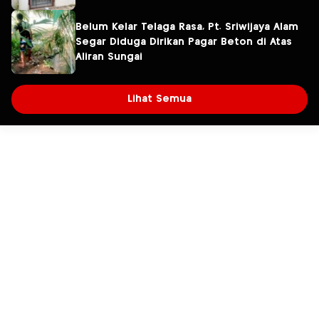
Belum Kelar Telaga Rasa, Pt. Sriwijaya Alam
Segar Diduga Dirikan Pagar Beton di Atas
Aliran Sungai
Lihat Semua