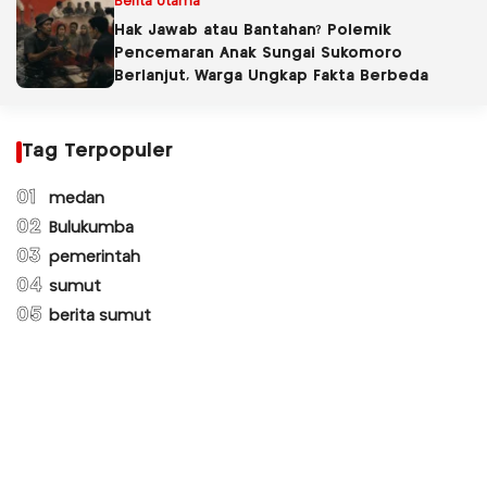
Berita Utama
Hak Jawab atau Bantahan? Polemik
Pencemaran Anak Sungai Sukomoro
Berlanjut, Warga Ungkap Fakta Berbeda
Tag Terpopuler
01
medan
02
Bulukumba
03
pemerintah
04
sumut
05
berita sumut