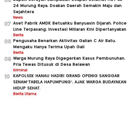
06
24 Murung Raya, Doakan Daerah Semakin Maju dan
Sejahtera
News
Aset Pabrik AMDK Betuahku Banyuasin Dijarah, Police
07
Line Terpasang; Investasi Miliaran Kini Dipertanyakan
Berita
Pengusaha Benarkan Aktivitas Galian C Air Batu,
08
Mengaku Hanya Terima Upah Gali
Berita
Warga Murung Raya Digegerkan Kasus Pembunuhan,
09
Pria Tewas Ditusuk di Desa Belawan
Kriminal
KAPOLSEK HANAU HADIRI GRAND OPENIG SANGGAR
10
SENAM”TABELA HAPUMPUNG”, AJAK WARGA BUDAYAKAN
HIDUP SEHAT.
Berita Utama