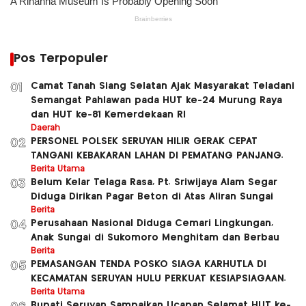
Pos Terpopuler
Camat Tanah Siang Selatan Ajak Masyarakat Teladani
01
Semangat Pahlawan pada HUT ke-24 Murung Raya
dan HUT ke-81 Kemerdekaan RI
Daerah
PERSONEL POLSEK SERUYAN HILIR GERAK CEPAT
02
TANGANI KEBAKARAN LAHAN DI PEMATANG PANJANG.
Berita Utama
Belum Kelar Telaga Rasa, Pt. Sriwijaya Alam Segar
03
Diduga Dirikan Pagar Beton di Atas Aliran Sungai
Berita
Perusahaan Nasional Diduga Cemari Lingkungan,
04
Anak Sungai di Sukomoro Menghitam dan Berbau
Berita
PEMASANGAN TENDA POSKO SIAGA KARHUTLA DI
05
KECAMATAN SERUYAN HULU PERKUAT KESIAPSIAGAAN.
Berita Utama
Bupati Seruyan Sampaikan Ucapan Selamat HUT ke-