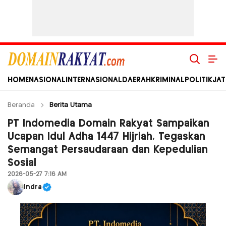
Domain Rakyat
Berita Hari Ini Terkini dan Terbaru Indonesia dan Internasional
HOME
NASIONAL
INTERNASIONAL
DAERAH
KRIMINAL
POLITIK
JAT
Beranda
Berita Utama
PT Indomedia Domain Rakyat Sampaikan
Ucapan Idul Adha 1447 Hijriah, Tegaskan
Semangat Persaudaraan dan Kepedulian
Sosial
2026-05-27 7:16 AM
Indra