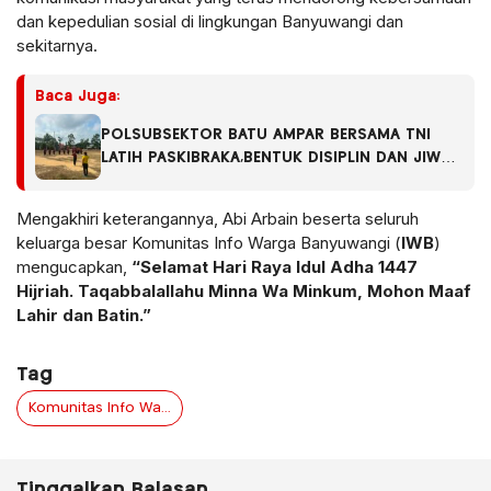
dan kepedulian sosial di lingkungan Banyuwangi dan
sekitarnya.
Baca Juga:
POLSUBSEKTOR BATU AMPAR BERSAMA TNI
LATIH PASKIBRAKA,BENTUK DISIPLIN DAN JIWA
SOSIALISME GENERASI MUDA.
Mengakhiri keterangannya, Abi Arbain beserta seluruh
keluarga besar Komunitas Info Warga Banyuwangi (
IWB
)
mengucapkan,
“Selamat Hari Raya Idul Adha 1447
Hijriah. Taqabbalallahu Minna Wa Minkum, Mohon Maaf
Lahir dan Batin.”
Tag
Komunitas Info Warga Banyuwangi (IWB) Ucapkan Selamat Hari Raya Idul Adha 1447 H
Tinggalkan Balasan