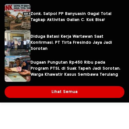
Zonk, Satpol PP Banyuasin Gagal Total
Tagkap Aktivitas Galian C. Kok Bisa?
Diduga Batasi Kerja Wartawan Saat
Konfirmasi, PT Tirta Fresindo Jaya Jadi
Sorotan
Dugaan Pungutan Rp450 Ribu pada
Program PTSL di Suak Tapeh Jadi Sorotan,
Warga Khawatir Kasus Sembawa Terulang
Lihat Semua