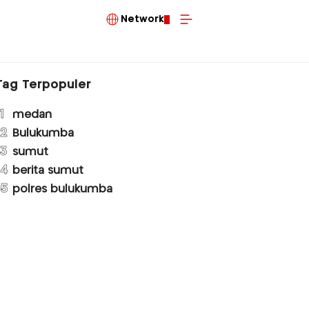
Network
Tag Terpopuler
1
medan
2
Bulukumba
3
sumut
4
berita sumut
5
polres bulukumba