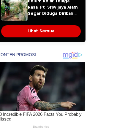
Belum Kelar Telaga
Dipertanyakan
Rasa, Pt. Sriwijaya Alam
Segar Diduga Dirikan
Pagar Beton di Atas
Aliran Sungai
Lihat Semua