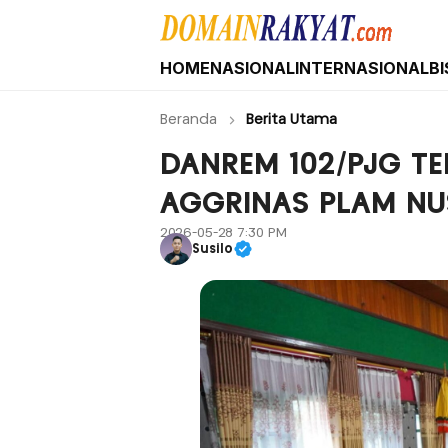
HOME
NASIONAL
INTERNASIONAL
BI
Domain Rakyat
Berita Hari Ini Terkini dan Terbaru Indone
Beranda
Berita Utama
DANREM 102/PJG TE
AGGRINAS PLAM N
2026-05-28 7:30 PM
Susilo