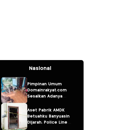
Nasional
Pimpinan Umum
Domainrakyat.com
Sesalkan Adanya
Dugaan Berita
“Pesanan” Korporasi,
Aset Pabrik AMDK
Soroti Dugaan
Betuahku Banyuasin
Intervensi terhadap
Dijarah, Police Line
Narasumber Kasus
Terpasang; Investasi