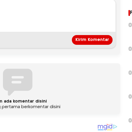
0
0
0
0
m ada komentar disini
g pertama berkomentar disini
0