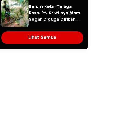
Pencemaran
Miliaran Kini
Belum Kelar Telaga
Lingkungan
Dipertanyakan
Rasa, Pt. Sriwijaya Alam
Segar Diduga Dirikan
Pagar Beton di Atas
Aliran Sungai
Lihat Semua