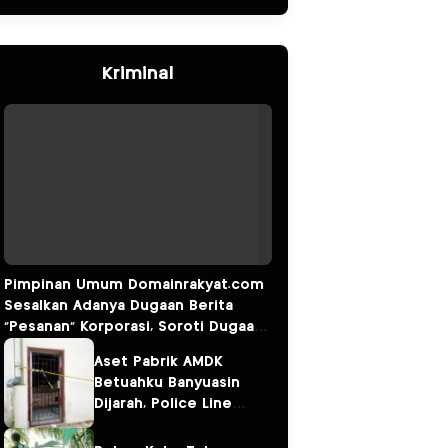
Kriminal
Pimpinan Umum Domainrakyat.com
Sesalkan Adanya Dugaan Berita
“Pesanan” Korporasi, Soroti Dugaan
Intervensi terhadap Narasumber
Aset Pabrik AMDK
Kasus Pencemaran Lingkungan
Betuahku Banyuasin
Dijarah, Police Line
Terpasang; Investasi
Miliaran Kini