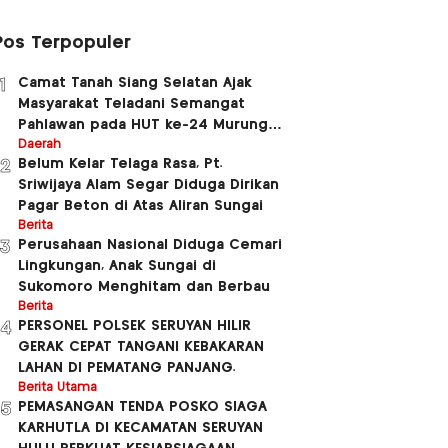
Pos Terpopuler
Camat Tanah Siang Selatan Ajak
1
Masyarakat Teladani Semangat
Pahlawan pada HUT ke-24 Murung
Raya dan HUT ke-81 Kemerdekaan RI
Daerah
Belum Kelar Telaga Rasa, Pt.
2
Sriwijaya Alam Segar Diduga Dirikan
Pagar Beton di Atas Aliran Sungai
Berita
Perusahaan Nasional Diduga Cemari
3
Lingkungan, Anak Sungai di
Sukomoro Menghitam dan Berbau
Berita
PERSONEL POLSEK SERUYAN HILIR
4
GERAK CEPAT TANGANI KEBAKARAN
LAHAN DI PEMATANG PANJANG.
Berita Utama
PEMASANGAN TENDA POSKO SIAGA
5
KARHUTLA DI KECAMATAN SERUYAN