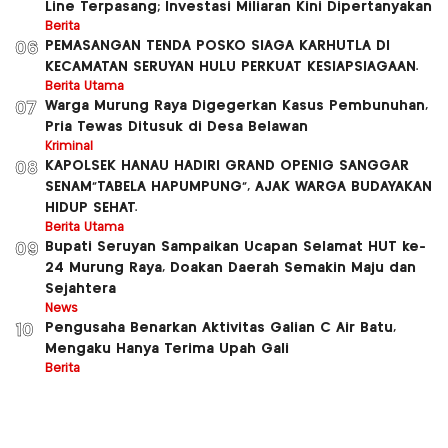
Line Terpasang; Investasi Miliaran Kini Dipertanyakan
Berita
PEMASANGAN TENDA POSKO SIAGA KARHUTLA DI
06
KECAMATAN SERUYAN HULU PERKUAT KESIAPSIAGAAN.
Berita Utama
Warga Murung Raya Digegerkan Kasus Pembunuhan,
07
Pria Tewas Ditusuk di Desa Belawan
Kriminal
KAPOLSEK HANAU HADIRI GRAND OPENIG SANGGAR
08
SENAM”TABELA HAPUMPUNG”, AJAK WARGA BUDAYAKAN
HIDUP SEHAT.
Berita Utama
Bupati Seruyan Sampaikan Ucapan Selamat HUT ke-
09
24 Murung Raya, Doakan Daerah Semakin Maju dan
Sejahtera
News
Pengusaha Benarkan Aktivitas Galian C Air Batu,
10
Mengaku Hanya Terima Upah Gali
Berita