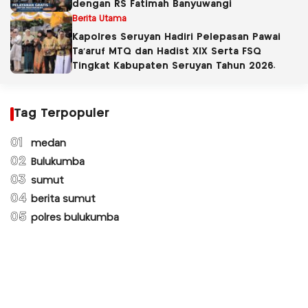
dengan RS Fatimah Banyuwangi
Berita Utama
Kapolres Seruyan Hadiri Pelepasan Pawai
Ta’aruf MTQ dan Hadist XlX Serta FSQ
Tingkat Kabupaten Seruyan Tahun 2026.
Tag Terpopuler
01
medan
02
Bulukumba
03
sumut
04
berita sumut
05
polres bulukumba