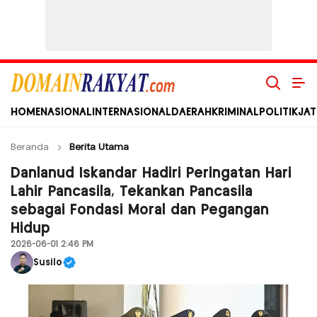
Domain Rakyat
Berita Hari Ini Terkini dan Terbaru Indonesia dan Internasional
HOME
NASIONAL
INTERNASIONAL
DAERAH
KRIMINAL
POLITIK
JAT
Beranda
Berita Utama
Danlanud Iskandar Hadiri Peringatan Hari
Lahir Pancasila, Tekankan Pancasila
sebagai Fondasi Moral dan Pegangan
Hidup
2026-06-01 2:46 PM
Susilo