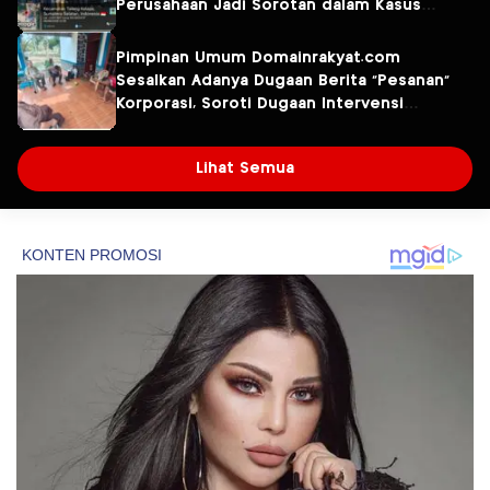
Perusahaan Jadi Sorotan dalam Kasus
Dugaan Pencemaran Limbah PT Tirta
Fresindo Jaya
Pimpinan Umum Domainrakyat.com
Sesalkan Adanya Dugaan Berita “Pesanan”
Korporasi, Soroti Dugaan Intervensi
terhadap Narasumber Kasus Pencemaran
Lingkungan
Lihat Semua