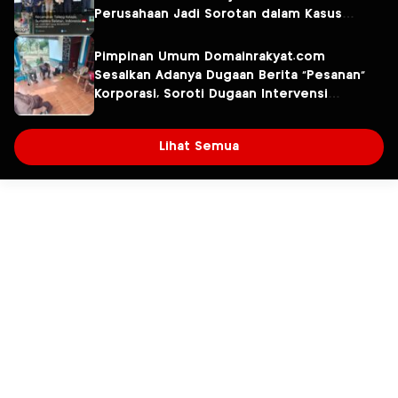
Perusahaan Jadi Sorotan dalam Kasus
Dugaan Pencemaran Limbah PT Tirta
Fresindo Jaya
Pimpinan Umum Domainrakyat.com
Sesalkan Adanya Dugaan Berita “Pesanan”
Korporasi, Soroti Dugaan Intervensi
terhadap Narasumber Kasus Pencemaran
Lingkungan
Lihat Semua