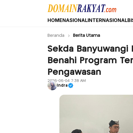
HOME
NASIONAL
INTERNASIONAL
BI
Domain Rakyat
Berita Hari Ini Terkini dan Terbaru Indone
Beranda
Berita Utama
Sekda Banyuwangi B
Benahi Program Te
Pengawasan
2026-06-04 7:38 AM
Indra