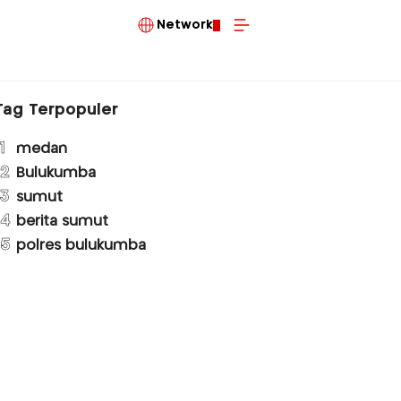
Network
Tag Terpopuler
1
medan
2
Bulukumba
3
sumut
4
berita sumut
5
polres bulukumba