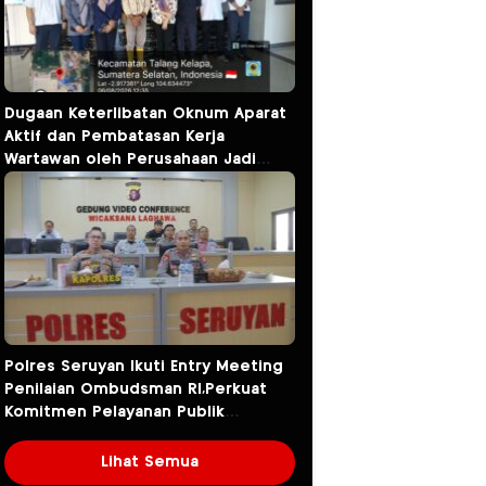
Dugaan Keterlibatan Oknum Aparat
Aktif dan Pembatasan Kerja
Wartawan oleh Perusahaan Jadi
Sorotan dalam Kasus Dugaan
Pencemaran Limbah PT Tirta
Fresindo Jaya
Polres Seruyan Ikuti Entry Meeting
Penilaian Ombudsman RI,Perkuat
Komitmen Pelayanan Publik
Berkualitas.
Lihat Semua