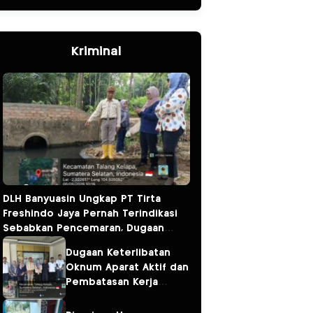
Kriminal
DLH Banyuasin Ungkap PT Tirta
Freshindo Jaya Pernah Terindikasi
Sebabkan Pencemaran, Dugaan
Limbah Kembali Diselidiki
Dugaan Keterlibatan
Oknum Aparat Aktif dan
Pembatasan Kerja
Wartawan oleh
Perusahaan Jadi