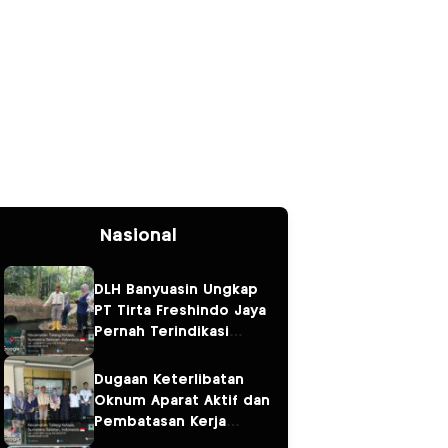
Nasional
DLH Banyuasin Ungkap
PT Tirta Freshindo Jaya
Pernah Terindikasi
Sebabkan Pencemaran,
Dugaan Limbah Kembali
Dugaan Keterlibatan
Diselidiki
Oknum Aparat Aktif dan
Pembatasan Kerja
Wartawan oleh