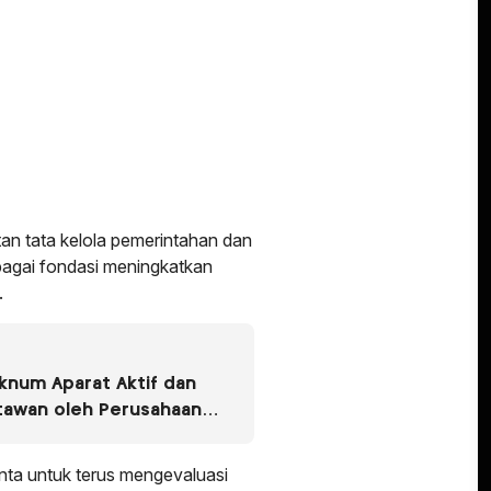
n tata kelola pemerintahan dan
agai fondasi meningkatkan
.
knum Aparat Aktif dan
tawan oleh Perusahaan
asus Dugaan Pencemaran
do Jaya
nta untuk terus mengevaluasi