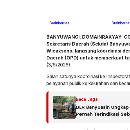
BANYUWANGI, DOMAINRAKYAY. C
Sekretaris Daerah (Sekda) Banyuw
Wicaksono, langsung koordinasi de
Daerah (OPD) untuk memperkuat tat
(3/6/2026).
Salah satunya koordinasi ke Inspektora
pelayanan publik ke kelurahan dan kec
Baca Juga:
DLH Banyuasin Ungkap 
Pernah Terindikasi Se
Dugaan Limbah Kembali 