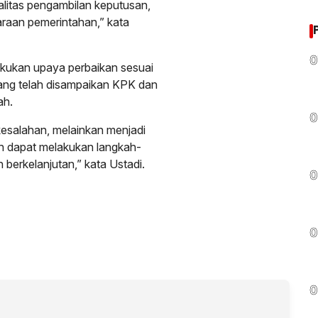
ualitas pengambilan keputusan,
araan pemerintahan,” kata
0
kukan upaya perbaikan sesuai
ang telah disampaikan KPK dan
ah.
0
 kesalahan, melainkan menjadi
h dapat melakukan langkah-
 berkelanjutan,” kata Ustadi.
0
0
0