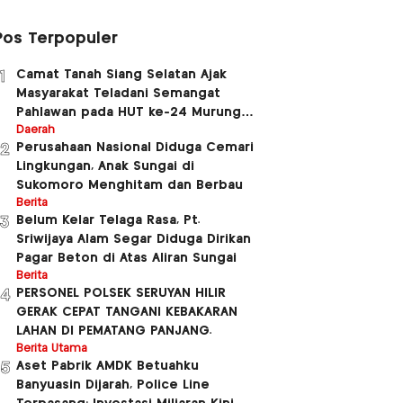
Pos Terpopuler
Camat Tanah Siang Selatan Ajak
1
Masyarakat Teladani Semangat
Pahlawan pada HUT ke-24 Murung
Raya dan HUT ke-81 Kemerdekaan RI
Daerah
Perusahaan Nasional Diduga Cemari
2
Lingkungan, Anak Sungai di
Sukomoro Menghitam dan Berbau
Berita
Belum Kelar Telaga Rasa, Pt.
3
Sriwijaya Alam Segar Diduga Dirikan
Pagar Beton di Atas Aliran Sungai
Berita
PERSONEL POLSEK SERUYAN HILIR
4
GERAK CEPAT TANGANI KEBAKARAN
LAHAN DI PEMATANG PANJANG.
Berita Utama
Aset Pabrik AMDK Betuahku
5
Banyuasin Dijarah, Police Line