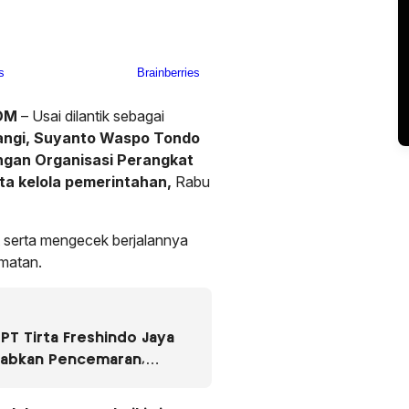
OM
– Usai dilantik sebagai
angi, Suyanto Waspo Tondo
ngan Organisasi Perangkat
a kelola pemerintahan,
Rabu
t serta mengecek berjalannya
amatan.
PT Tirta Freshindo Jaya
babkan Pencemaran,
Diselidiki