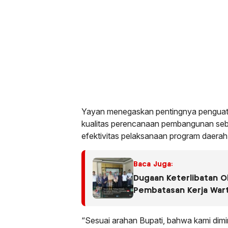
Yayan menegaskan pentingnya penguata
kualitas perencanaan pembangunan seb
efektivitas pelaksanaan program daerah
Baca Juga:
Dugaan Keterlibatan O
Pembatasan Kerja War
Jadi Sorotan dalam K
Limbah PT Tirta Fresin
“Sesuai arahan Bupati, bahwa kami dimi