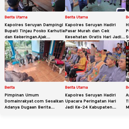
Berita Utama
Berita Utama
B
Kapolres Seruyan Dampingi
Kapolres Seruyan Hadiri
H
Bupati Tinjau Posko Karhutla
Pasar Murah dan Cek
P
dan Kekeringan,Ajak
Kesehatan Gratis Hari Jadi
S
Masyarakat Tingkatkan
Ke-24 Kabupaten Seruyan.
W
Kewaspadaan.
B
Berita
Berita Utama
B
Pimpinan Umum
Kapolres Seruyan Hadiri
A
Domainrakyat.com Sesalkan
Upacara Peringatan Hari
T
Adanya Dugaan Berita
Jadi Ke-24 Kabupaten
M
“Pesanan” Korporasi, Soroti
Seruyan.
D
Dugaan Intervensi terhadap
N
Narasumber Kasus