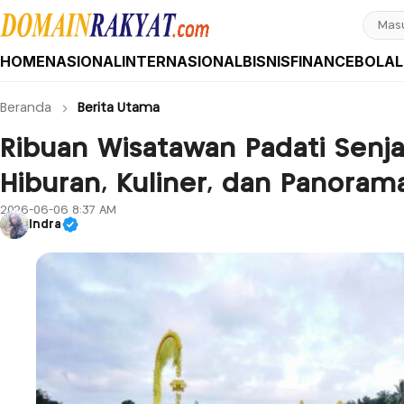
HOME
NASIONAL
INTERNASIONAL
BISNIS
FINANCE
BOLA
L
Domain Rakyat
Berita Hari Ini Terkini dan Terbaru Indonesia dan Internasional
Beranda
Berita Utama
Ribuan Wisatawan Padati Senja
Hiburan, Kuliner, dan Panoram
2026-06-06 8:37 AM
Indra