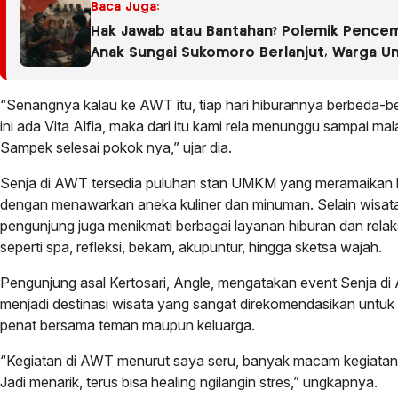
Baca Juga:
Hak Jawab atau Bantahan? Polemik Pence
Anak Sungai Sukomoro Berlanjut, Warga U
Fakta Berbeda
“Senangnya kalau ke AWT itu, tiap hari hiburannya berbeda-be
ini ada Vita Alfia, maka dari itu kami rela menunggu sampai ma
Sampek selesai pokok nya,” ujar dia.
Senja di AWT tersedia puluhan stan UMKM yang meramaikan 
dengan menawarkan aneka kuliner dan minuman. Selain wisata 
pengunjung juga menikmati berbagai layanan hiburan dan relak
seperti spa, refleksi, bekam, akupuntur, hingga sketsa wajah.
Pengunjung asal Kertosari, Angle, mengatakan event Senja d
menjadi destinasi wisata yang sangat direkomendasikan untuk
penat bersama teman maupun keluarga.
“Kegiatan di AWT menurut saya seru, banyak macam kegiatan, 
Jadi menarik, terus bisa healing ngilangin stres,” ungkapnya.