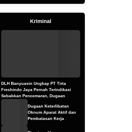
Kriminal
DLH Banyuasin Ungkap PT Tirta
Freshindo Jaya Pernah Terindikasi
Sebabkan Pencemaran, Dugaan
Limbah Kembali Diselidiki
Dugaan Keterlibatan
Oknum Aparat Aktif dan
Pembatasan Kerja
Wartawan oleh
Perusahaan Jadi Sorotan