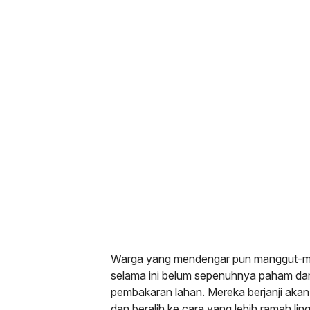
Warga yang mendengar pun manggut-m
selama ini belum sepenuhnya paham dam
pembakaran lahan. Mereka berjanji aka
dan beralih ke cara yang lebih ramah li