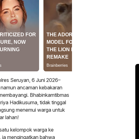
lres Seruyan, 6 Juni 2026–
a, namun ancaman kebakaran
i membayangi. Bhabinkamtibmas
ya Hadikusuma, tidak tinggal
langsung menemui warga untuk
r lahan!
ri satu kelompok warga ke
n, ia mengingatkan bahwa