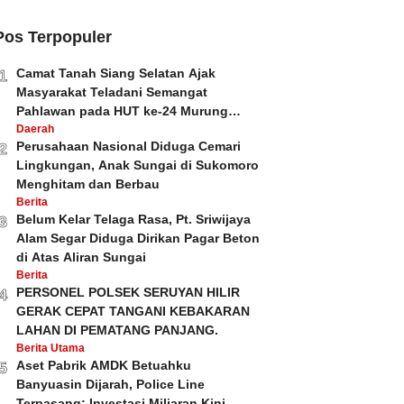
Pos Terpopuler
Camat Tanah Siang Selatan Ajak
1
Masyarakat Teladani Semangat
Pahlawan pada HUT ke-24 Murung
Raya dan HUT ke-81 Kemerdekaan RI
Daerah
Perusahaan Nasional Diduga Cemari
2
Lingkungan, Anak Sungai di Sukomoro
Menghitam dan Berbau
Berita
Belum Kelar Telaga Rasa, Pt. Sriwijaya
3
Alam Segar Diduga Dirikan Pagar Beton
di Atas Aliran Sungai
Berita
PERSONEL POLSEK SERUYAN HILIR
4
GERAK CEPAT TANGANI KEBAKARAN
LAHAN DI PEMATANG PANJANG.
Berita Utama
Aset Pabrik AMDK Betuahku
5
Banyuasin Dijarah, Police Line
Terpasang; Investasi Miliaran Kini