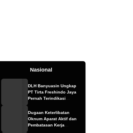
Nasional
DLH Banyuasin Ungkap
PT Tirta Freshindo Jaya
Pernah Terindikasi
Sebabkan Pencemaran,
Dugaan Limbah Kembali
Dugaan Keterlibatan
Diselidiki
Oknum Aparat Aktif dan
Pembatasan Kerja
Wartawan oleh