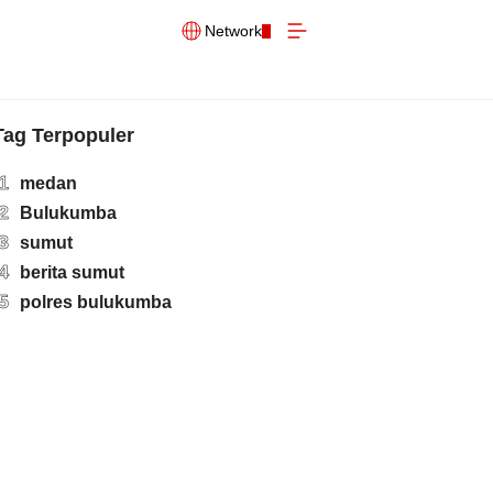
Network
Tag Terpopuler
1
medan
2
Bulukumba
3
sumut
4
berita sumut
5
polres bulukumba