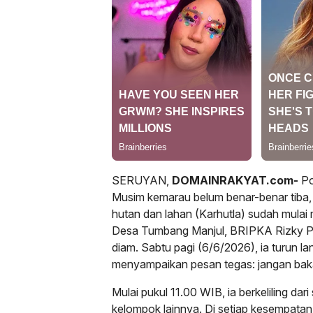
SERUYAN,
DOMAINRAKYAT.com-
Po
Musim kemarau belum benar-benar tib
hutan dan lahan (Karhutla) sudah mula
Desa Tumbang Manjul, BRIPKA Rizky Pri
diam. Sabtu pagi (6/6/2026), ia turun 
menyampaikan pesan tegas: jangan baka
Mulai pukul 11.00 WIB, ia berkeliling da
kelompok lainnya. Di setiap kesempata