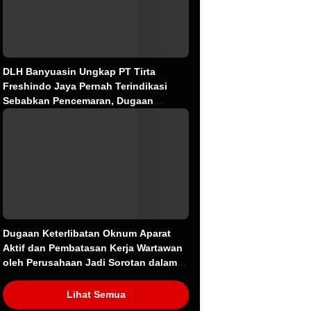
DLH Banyuasin Ungkap PT Tirta
Freshindo Jaya Pernah Terindikasi
Sebabkan Pencemaran, Dugaan
Limbah Kembali Diselidiki
Dugaan Keterlibatan Oknum Aparat
Aktif dan Pembatasan Kerja Wartawan
oleh Perusahaan Jadi Sorotan dalam
Kasus Dugaan Pencemaran Limbah PT
Tirta Fresindo Jaya
Lihat Semua