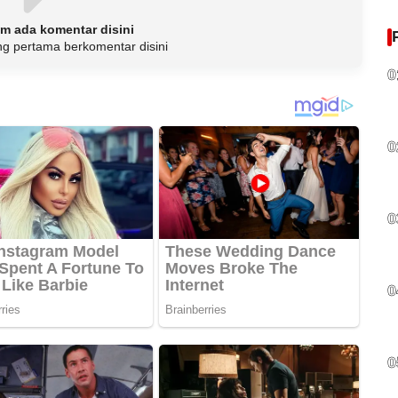
m ada komentar disini
ng pertama berkomentar disini
0
0
0
0
0