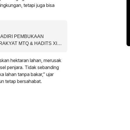
gkungan, tetapi juga bisa
ADIRI PEMBUKAAN
AKYAT MTQ & HADITS XIX
KABUPATEN SERUYAN
skan hektaran lahan, merusak
sel penjara. Tidak sebanding
a lahan tanpa bakar,” ujar
n tetap bersahabat.