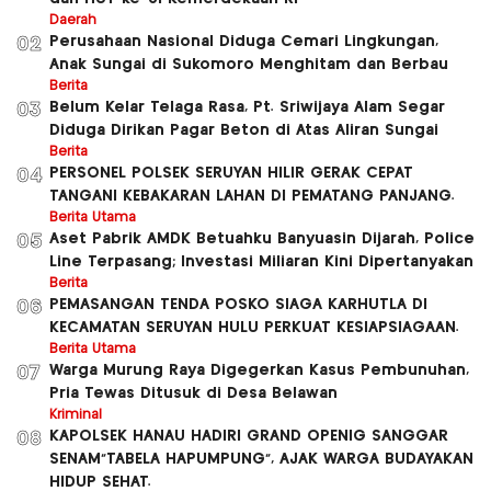
Daerah
Perusahaan Nasional Diduga Cemari Lingkungan,
02
Anak Sungai di Sukomoro Menghitam dan Berbau
Berita
Belum Kelar Telaga Rasa, Pt. Sriwijaya Alam Segar
03
Diduga Dirikan Pagar Beton di Atas Aliran Sungai
Berita
PERSONEL POLSEK SERUYAN HILIR GERAK CEPAT
04
TANGANI KEBAKARAN LAHAN DI PEMATANG PANJANG.
Berita Utama
Aset Pabrik AMDK Betuahku Banyuasin Dijarah, Police
05
Line Terpasang; Investasi Miliaran Kini Dipertanyakan
Berita
PEMASANGAN TENDA POSKO SIAGA KARHUTLA DI
06
KECAMATAN SERUYAN HULU PERKUAT KESIAPSIAGAAN.
Berita Utama
Warga Murung Raya Digegerkan Kasus Pembunuhan,
07
Pria Tewas Ditusuk di Desa Belawan
Kriminal
KAPOLSEK HANAU HADIRI GRAND OPENIG SANGGAR
08
SENAM”TABELA HAPUMPUNG”, AJAK WARGA BUDAYAKAN
HIDUP SEHAT.