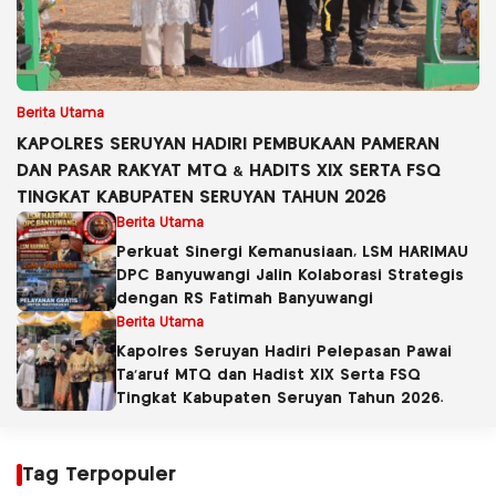
Berita Utama
KAPOLRES SERUYAN HADIRI PEMBUKAAN PAMERAN
DAN PASAR RAKYAT MTQ & HADITS XIX SERTA FSQ
TINGKAT KABUPATEN SERUYAN TAHUN 2026
Berita Utama
Perkuat Sinergi Kemanusiaan, LSM HARIMAU
DPC Banyuwangi Jalin Kolaborasi Strategis
dengan RS Fatimah Banyuwangi
Berita Utama
Kapolres Seruyan Hadiri Pelepasan Pawai
Ta’aruf MTQ dan Hadist XlX Serta FSQ
Tingkat Kabupaten Seruyan Tahun 2026.
Tag Terpopuler