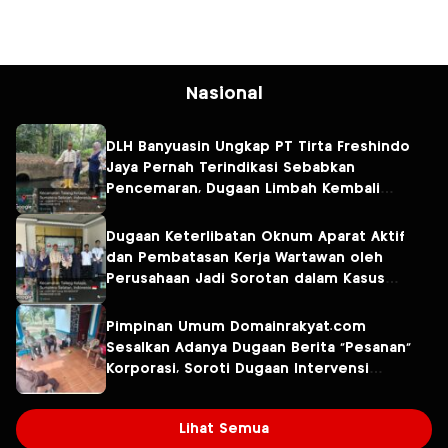
Nasional
DLH Banyuasin Ungkap PT Tirta Freshindo
Jaya Pernah Terindikasi Sebabkan
Pencemaran, Dugaan Limbah Kembali
Diselidiki
Dugaan Keterlibatan Oknum Aparat Aktif
dan Pembatasan Kerja Wartawan oleh
Perusahaan Jadi Sorotan dalam Kasus
Dugaan Pencemaran Limbah PT Tirta
Fresindo Jaya
Pimpinan Umum Domainrakyat.com
Sesalkan Adanya Dugaan Berita “Pesanan”
Korporasi, Soroti Dugaan Intervensi
terhadap Narasumber Kasus Pencemaran
Lingkungan
Lihat Semua