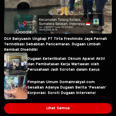
DLH Banyuasin Ungkap PT Tirta Freshindo Jaya Pernah
Terindikasi Sebabkan Pencemaran, Dugaan Limbah
Kembali Diselidiki
Dugaan Keterlibatan Oknum Aparat Aktif
dan Pembatasan Kerja Wartawan oleh
Perusahaan Jadi Sorotan dalam Kasus
Dugaan Pencemaran Limbah PT Tirta
Fresindo Jaya
Pimpinan Umum Domainrakyat.com
Sesalkan Adanya Dugaan Berita “Pesanan”
Korporasi, Soroti Dugaan Intervensi
terhadap Narasumber Kasus Pencemaran
Lingkungan
Lihat Semua