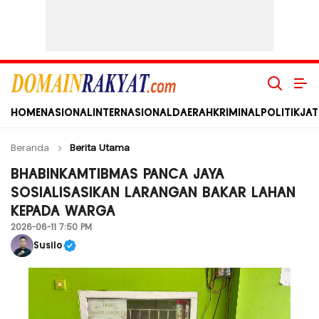
Domain Rakyat
Berita Hari Ini Terkini dan Terbaru Indonesia dan Internasional
HOME
NASIONAL
INTERNASIONAL
DAERAH
KRIMINAL
POLITIK
JAT
Beranda
Berita Utama
BHABINKAMTIBMAS PANCA JAYA
SOSIALISASIKAN LARANGAN BAKAR LAHAN
KEPADA WARGA
2026-06-11 7:50 PM
Susilo