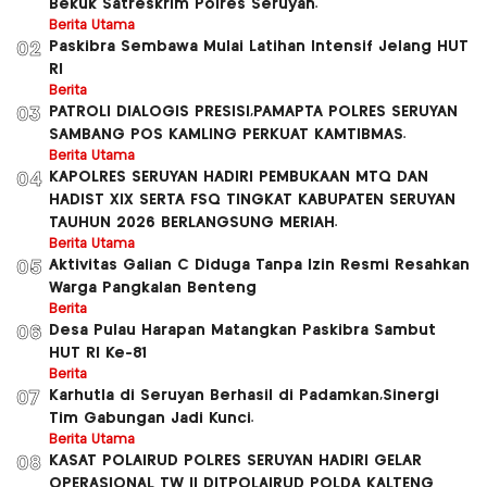
Bekuk Satreskrim Polres Seruyan.
Berita Utama
Paskibra Sembawa Mulai Latihan Intensif Jelang HUT
02
RI
Berita
PATROLI DIALOGIS PRESISI,PAMAPTA POLRES SERUYAN
03
SAMBANG POS KAMLING PERKUAT KAMTIBMAS.
Berita Utama
KAPOLRES SERUYAN HADIRI PEMBUKAAN MTQ DAN
04
HADIST XlX SERTA FSQ TINGKAT KABUPATEN SERUYAN
TAUHUN 2026 BERLANGSUNG MERIAH.
Berita Utama
Aktivitas Galian C Diduga Tanpa Izin Resmi Resahkan
05
Warga Pangkalan Benteng
Berita
Desa Pulau Harapan Matangkan Paskibra Sambut
06
HUT RI Ke-81
Berita
Karhutla di Seruyan Berhasil di Padamkan,Sinergi
07
Tim Gabungan Jadi Kunci.
Berita Utama
KASAT POLAIRUD POLRES SERUYAN HADIRI GELAR
08
OPERASIONAL TW ll DITPOLAIRUD POLDA KALTENG