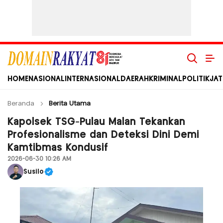
Domain Rakyat
Berita Hari Ini Terkini dan Terbaru Indonesia dan Internasional
HOME
NASIONAL
INTERNASIONAL
DAERAH
KRIMINAL
POLITIK
JAT
Beranda
Berita Utama
Kapolsek TSG-Pulau Malan Tekankan
Profesionalisme dan Deteksi Dini Demi
Kamtibmas Kondusif
2026-06-30 10:26 AM
Susilo