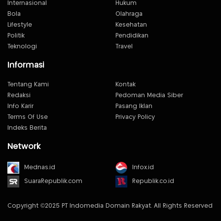
Internasional
Hukum
Bola
Olahraga
Lifestyle
Kesehatan
Politik
Pendidikan
Teknologi
Travel
Informasi
Tentang Kami
Kontak
Redaksi
Pedoman Media Siber
Info Karir
Pasang Iklan
Terms Of Use
Privacy Policy
Indeks Berita
Network
Mednas.id
Infox.id
SuaraRepublik.com
Republik.co.id
Copyright ©2025 PT Indomedia Domain Rakyat. All Rights Reserved