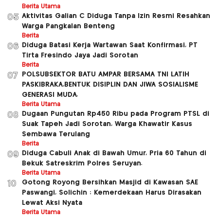
Berita Utama
Aktivitas Galian C Diduga Tanpa Izin Resmi Resahkan
05
Warga Pangkalan Benteng
Berita
Diduga Batasi Kerja Wartawan Saat Konfirmasi, PT
06
Tirta Fresindo Jaya Jadi Sorotan
Berita
POLSUBSEKTOR BATU AMPAR BERSAMA TNI LATIH
07
PASKIBRAKA,BENTUK DISIPLIN DAN JIWA SOSIALISME
GENERASI MUDA.
Berita Utama
Dugaan Pungutan Rp450 Ribu pada Program PTSL di
08
Suak Tapeh Jadi Sorotan, Warga Khawatir Kasus
Sembawa Terulang
Berita
Diduga Cabuli Anak di Bawah Umur, Pria 60 Tahun di
09
Bekuk Satreskrim Polres Seruyan.
Berita Utama
Gotong Royong Bersihkan Masjid di Kawasan SAE
10
Paswangi, Solichin : Kemerdekaan Harus Dirasakan
Lewat Aksi Nyata
Berita Utama