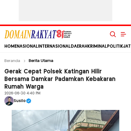
Domain Rakyat
Berita Hari Ini Terkini dan Terbaru Indonesia dan Internasional
HOME
NASIONAL
INTERNASIONAL
DAERAH
KRIMINAL
POLITIK
JAT
Beranda
Berita Utama
Gerak Cepat Polsek Katingan Hilir
Bersama Damkar Padamkan Kebakaran
Rumah Warga
2026-06-30 4:40 PM
Susilo