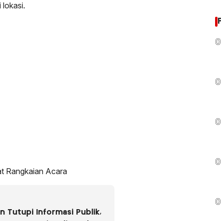
lokasi.
0
0
0
0
at Rangkaian Acara
0
 Tutupi Informasi Publik,