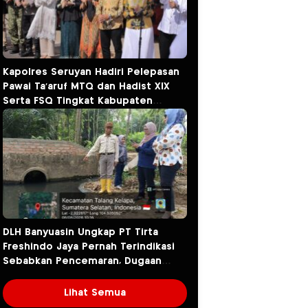
Kapolres Seruyan Hadiri Pelepasan
Pawai Ta’aruf MTQ dan Hadist XlX
Serta FSQ Tingkat Kabupaten
Seruyan Tahun 2026.
DLH Banyuasin Ungkap PT Tirta
Freshindo Jaya Pernah Terindikasi
Sebabkan Pencemaran, Dugaan
Limbah Kembali Diselidiki
Lihat Semua