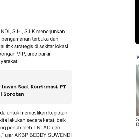
I, S.H., S.I.K menerjunkan
n pengamanan terbuka dan
titik strategis di sekitar lokasi
mbongan VIP, area parkir
syarakat.
rtawan Saat Konfirmasi, PT
di Sorotan
ada untuk memastikan kegiatan
ta lakukan secara ketat, baik
ung penuh oleh TNI AD dan
an,” ujar AKBP BEDDY SUWENDI