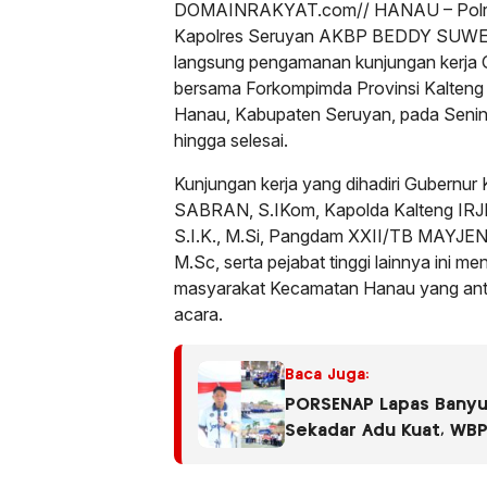
DOMAINRAKYAT.com// HANAU – Polres
Kapolres Seruyan AKBP BEDDY SUWEND
langsung pengamanan kunjungan kerja 
bersama Forkompimda Provinsi Kalteng
Hanau, Kabupaten Seruyan, pada Senin 
hingga selesai.
Kunjungan kerja yang dihadiri Gubernu
SABRAN, S.IKom, Kapolda Kalteng 
S.I.K., M.Si, Pangdam XXII/TB MAYJE
M.Sc, serta pejabat tinggi lainnya ini me
masyarakat Kecamatan Hanau yang antu
acara.
Baca Juga:
PORSENAP Lapas Banyu
Sekadar Adu Kuat, WB
Sportivitas dan Nasio