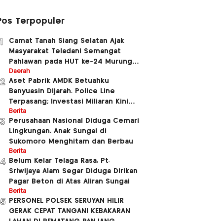
Pos Terpopuler
Camat Tanah Siang Selatan Ajak
1
Masyarakat Teladani Semangat
Pahlawan pada HUT ke-24 Murung
Raya dan HUT ke-81 Kemerdekaan RI
Daerah
Aset Pabrik AMDK Betuahku
2
Banyuasin Dijarah, Police Line
Terpasang; Investasi Miliaran Kini
Dipertanyakan
Berita
Perusahaan Nasional Diduga Cemari
3
Lingkungan, Anak Sungai di
Sukomoro Menghitam dan Berbau
Berita
Belum Kelar Telaga Rasa, Pt.
4
Sriwijaya Alam Segar Diduga Dirikan
Pagar Beton di Atas Aliran Sungai
Berita
PERSONEL POLSEK SERUYAN HILIR
5
GERAK CEPAT TANGANI KEBAKARAN