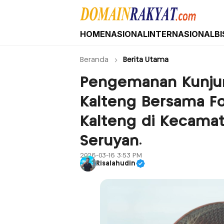
HOME
NASIONAL
INTERNASIONAL
BI
Domain Rakyat
Berita Hari Ini Terkini dan Terbaru Indone
Beranda
Berita Utama
Pengemanan Kunjun
Kalteng Bersama F
Kalteng di Kecama
Seruyan.
2026-03-16 3:53 PM
Risalahudin