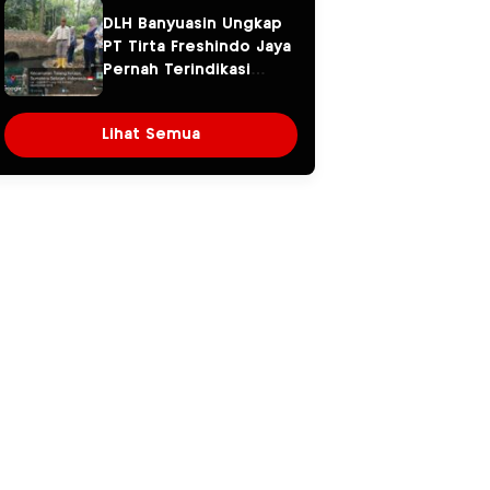
Warga Khawatir Kasus
DLH Banyuasin Ungkap
Sembawa Terulang
PT Tirta Freshindo Jaya
Pernah Terindikasi
Sebabkan Pencemaran,
Dugaan Limbah Kembali
Lihat Semua
Diselidiki