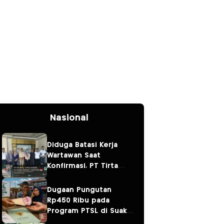
Nasional
Diduga Batasi Kerja
Wartawan Saat
Konfirmasi, PT Tirta
Fresindo Jaya Jadi
Sorotan
Dugaan Pungutan
Rp450 Ribu pada
Program PTSL di Suak
Tapeh Jadi Sorotan,