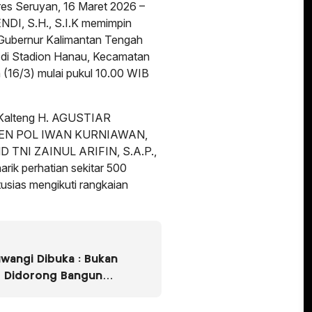
 Seruyan, 16 Maret 2026 –
I, S.H., S.I.K memimpin
Gubernur Kalimantan Tengah
 di Stadion Hanau, Kecamatan
(16/3) mulai pukul 10.00 WIB
r Kalteng H. AGUSTIAR
IRJEN POL IWAN KURNIAWAN,
ND TNI ZAINUL ARIFIN, S.A.P.,
narik perhatian sekitar 500
sias mengikuti rangkaian
wangi Dibuka : Bukan
P Didorong Bangun
nalisme