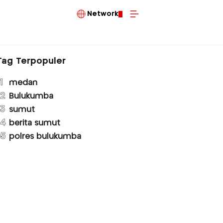
Network
Tag Terpopuler
1
medan
2
Bulukumba
3
sumut
4
berita sumut
5
polres bulukumba