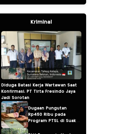
Kriminal
Diduga Batasi Kerja Wartawan Saat
Konfirmasi, PT Tirta Fresindo Jaya
Jadi Sorotan
Dugaan Pungutan
Rp450 Ribu pada
Program PTSL di Suak
Tapeh Jadi Sorotan,
Warga Khawatir Kasus