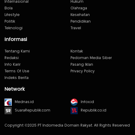
Internasional
Hukum
Bola
Olahraga
Lifestyle
Kesehatan
Politik
Pendidikan
Teknologi
Travel
Informasi
Tentang Kami
Kontak
Redaksi
Pedoman Media Siber
Info Karir
Pasang Iklan
Terms Of Use
Privacy Policy
Indeks Berita
Network
Mednas.id
Infox.id
SuaraRepublik.com
Republik.co.id
Copyright ©2025 PT Indomedia Domain Rakyat. All Rights Reserved