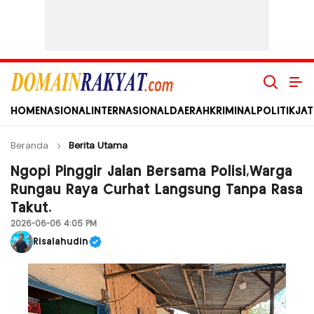
Domain Rakyat
Berita Hari Ini Terkini dan Terbaru Indonesia dan Internasional
HOME
NASIONAL
INTERNASIONAL
DAERAH
KRIMINAL
POLITIK
JAT
Beranda
Berita Utama
Ngopi Pinggir Jalan Bersama Polisi,Warga
Rungau Raya Curhat Langsung Tanpa Rasa
Takut.
2026-06-06 4:05 PM
Risalahudin