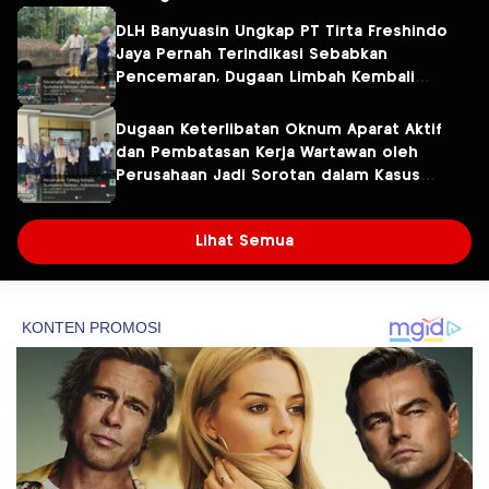
DLH Banyuasin Ungkap PT Tirta Freshindo
Jaya Pernah Terindikasi Sebabkan
Pencemaran, Dugaan Limbah Kembali
Diselidiki
Dugaan Keterlibatan Oknum Aparat Aktif
dan Pembatasan Kerja Wartawan oleh
Perusahaan Jadi Sorotan dalam Kasus
Dugaan Pencemaran Limbah PT Tirta
Fresindo Jaya
Lihat Semua