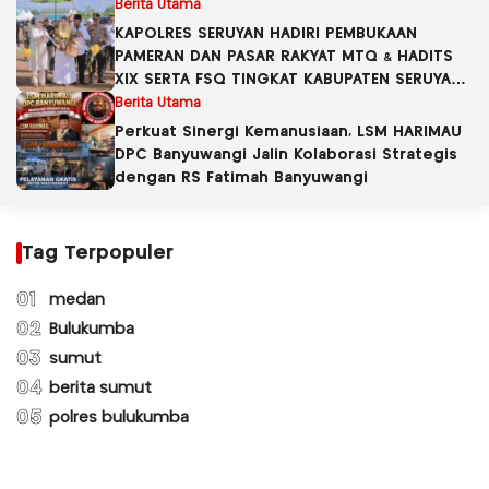
Berita Utama
KAPOLRES SERUYAN HADIRI PEMBUKAAN
PAMERAN DAN PASAR RAKYAT MTQ & HADITS
XIX SERTA FSQ TINGKAT KABUPATEN SERUYAN
TAHUN 2026
Berita Utama
Perkuat Sinergi Kemanusiaan, LSM HARIMAU
DPC Banyuwangi Jalin Kolaborasi Strategis
dengan RS Fatimah Banyuwangi
Tag Terpopuler
01
medan
02
Bulukumba
03
sumut
04
berita sumut
05
polres bulukumba