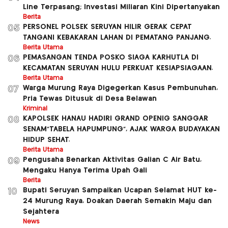
Line Terpasang; Investasi Miliaran Kini Dipertanyakan
Berita
PERSONEL POLSEK SERUYAN HILIR GERAK CEPAT
05
TANGANI KEBAKARAN LAHAN DI PEMATANG PANJANG.
Berita Utama
PEMASANGAN TENDA POSKO SIAGA KARHUTLA DI
06
KECAMATAN SERUYAN HULU PERKUAT KESIAPSIAGAAN.
Berita Utama
Warga Murung Raya Digegerkan Kasus Pembunuhan,
07
Pria Tewas Ditusuk di Desa Belawan
Kriminal
KAPOLSEK HANAU HADIRI GRAND OPENIG SANGGAR
08
SENAM”TABELA HAPUMPUNG”, AJAK WARGA BUDAYAKAN
HIDUP SEHAT.
Berita Utama
Pengusaha Benarkan Aktivitas Galian C Air Batu,
09
Mengaku Hanya Terima Upah Gali
Berita
Bupati Seruyan Sampaikan Ucapan Selamat HUT ke-
10
24 Murung Raya, Doakan Daerah Semakin Maju dan
Sejahtera
News