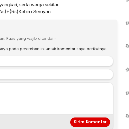
0
ngkari, serta warga sekitar.
 (As)+(Rs)Kabiro Seruyan
0
an.
Ruas yang wajib ditandai
*
0
saya pada peramban ini untuk komentar saya berikutnya.
0
0
0