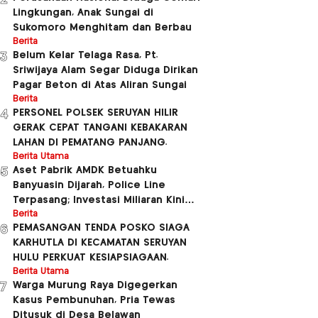
2
Lingkungan, Anak Sungai di
Sukomoro Menghitam dan Berbau
Berita
Belum Kelar Telaga Rasa, Pt.
3
Sriwijaya Alam Segar Diduga Dirikan
Pagar Beton di Atas Aliran Sungai
Berita
PERSONEL POLSEK SERUYAN HILIR
4
GERAK CEPAT TANGANI KEBAKARAN
LAHAN DI PEMATANG PANJANG.
Berita Utama
Aset Pabrik AMDK Betuahku
5
Banyuasin Dijarah, Police Line
Terpasang; Investasi Miliaran Kini
Dipertanyakan
Berita
PEMASANGAN TENDA POSKO SIAGA
6
KARHUTLA DI KECAMATAN SERUYAN
HULU PERKUAT KESIAPSIAGAAN.
Berita Utama
Warga Murung Raya Digegerkan
7
Kasus Pembunuhan, Pria Tewas
Ditusuk di Desa Belawan