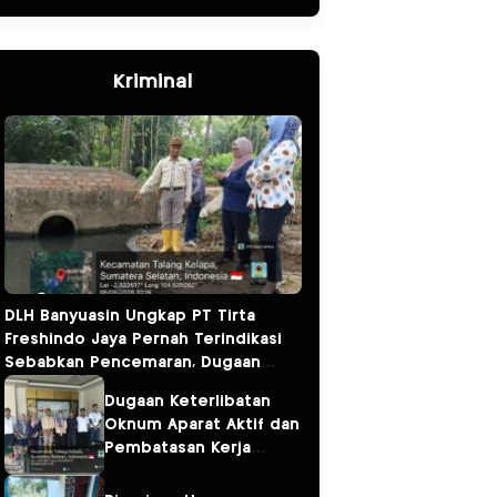
Kriminal
DLH Banyuasin Ungkap PT Tirta
Freshindo Jaya Pernah Terindikasi
Sebabkan Pencemaran, Dugaan
Limbah Kembali Diselidiki
Dugaan Keterlibatan
Oknum Aparat Aktif dan
Pembatasan Kerja
Wartawan oleh
Perusahaan Jadi