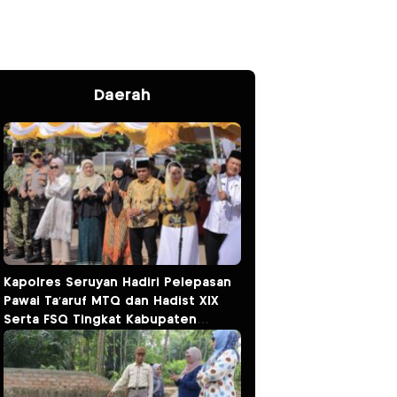
Daerah
Kapolres Seruyan Hadiri Pelepasan
Pawai Ta’aruf MTQ dan Hadist XlX
Serta FSQ Tingkat Kabupaten
Seruyan Tahun 2026.