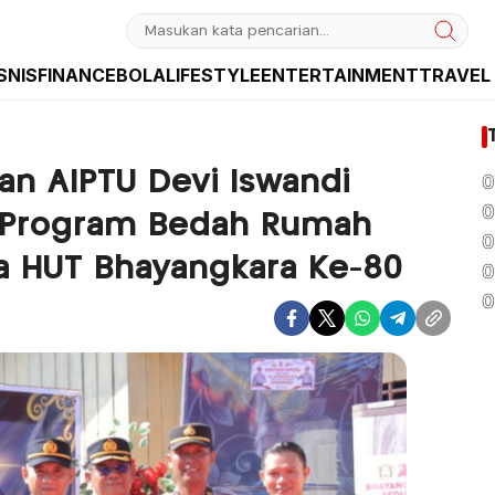
SNIS
FINANCE
BOLA
LIFESTYLE
ENTERTAINMENT
TRAVEL
sia dan Internasional
an AIPTU Devi Iswandi
0
0
 Program Bedah Rumah
0
a HUT Bhayangkara Ke-80
0
0