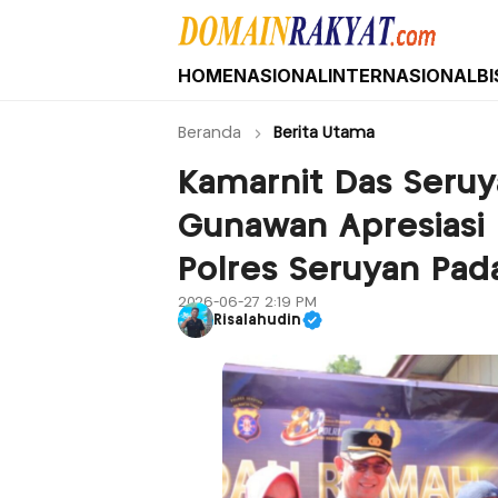
HOME
NASIONAL
INTERNASIONAL
BI
Domain Rakyat
Berita Hari Ini Terkini dan Terbaru Indone
Beranda
Berita Utama
Kamarnit Das Seruy
Gunawan Apresiasi
Polres Seruyan Pad
2026-06-27 2:19 PM
Risalahudin