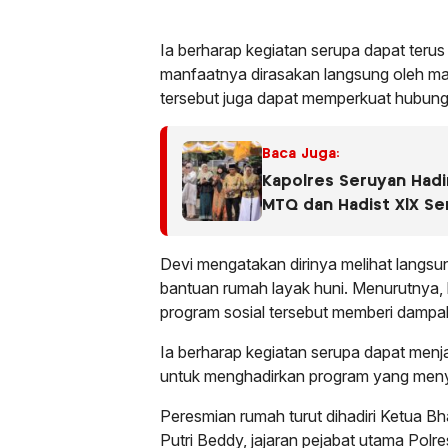
Ia berharap kegiatan serupa dapat terus
manfaatnya dirasakan langsung oleh ma
tersebut juga dapat memperkuat hubung
Baca Juga:
Kapolres Seruyan Hadir
MTQ dan Hadist XlX Se
Seruyan Tahun 2026.
Devi mengatakan dirinya melihat langs
bantuan rumah layak huni. Menurutnya,
program sosial tersebut memberi dampa
Ia berharap kegiatan serupa dapat menjadi
untuk menghadirkan program yang men
Peresmian rumah turut dihadiri Ketua 
Putri Beddy, jajaran pejabat utama Polr