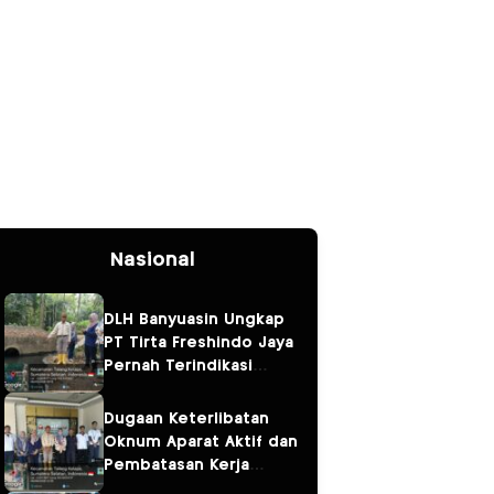
Nasional
DLH Banyuasin Ungkap
PT Tirta Freshindo Jaya
Pernah Terindikasi
Sebabkan Pencemaran,
Dugaan Limbah Kembali
Dugaan Keterlibatan
Diselidiki
Oknum Aparat Aktif dan
Pembatasan Kerja
Wartawan oleh