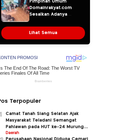
Pimpinan Umum
Sorotan dalam Kasus
Domainrakyat.com
Dugaan Pencemaran
Sesalkan Adanya
Limbah PT Tirta
Dugaan Berita
Fresindo Jaya
“Pesanan” Korporasi,
Lihat Semua
Soroti Dugaan
Intervensi terhadap
Narasumber Kasus
Pencemaran
Lingkungan
Pos Terpopuler
Camat Tanah Siang Selatan Ajak
1
Masyarakat Teladani Semangat
Pahlawan pada HUT ke-24 Murung
Raya dan HUT ke-81 Kemerdekaan RI
Daerah
Perusahaan Nasional Diduga Cemari