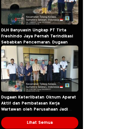
DLH Banyuasin Ungkap PT Tirta
Freshindo Jaya Pernah Terindikasi
Sebabkan Pencemaran, Dugaan
Limbah Kembali Diselidiki
Dugaan Keterlibatan Oknum Aparat
Aktif dan Pembatasan Kerja
Wartawan oleh Perusahaan Jadi
Sorotan dalam Kasus Dugaan
Pencemaran Limbah PT Tirta
Lihat Semua
Fresindo Jaya