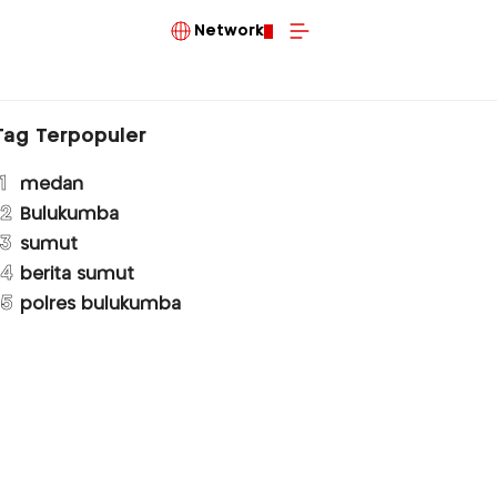
Network
Tag Terpopuler
1
medan
2
Bulukumba
3
sumut
4
berita sumut
5
polres bulukumba