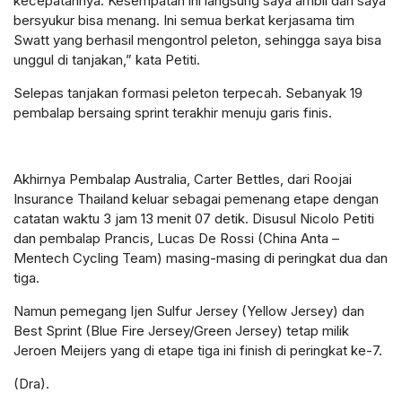
kecepatannya. Kesempatan ini langsung saya ambil dan saya
bersyukur bisa menang. Ini semua berkat kerjasama tim
Swatt yang berhasil mengontrol peleton, sehingga saya bisa
unggul di tanjakan,” kata Petiti.
Selepas tanjakan formasi peleton terpecah. Sebanyak 19
pembalap bersaing sprint terakhir menuju garis finis.
Akhirnya Pembalap Australia, Carter Bettles, dari Roojai
Insurance Thailand keluar sebagai pemenang etape dengan
catatan waktu 3 jam 13 menit 07 detik. Disusul Nicolo Petiti
dan pembalap Prancis, Lucas De Rossi (China Anta –
Mentech Cycling Team) masing-masing di peringkat dua dan
tiga.
Namun pemegang Ijen Sulfur Jersey (Yellow Jersey) dan
Best Sprint (Blue Fire Jersey/Green Jersey) tetap milik
Jeroen Meijers yang di etape tiga ini finish di peringkat ke-7.
(Dra).