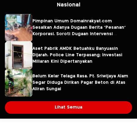
Nasional
Pimpinan Umum Domainrakyat.com
Sesalkan Adanya Dugaan Berita “Pesanan”
Korporasi, Soroti Dugaan Intervensi
terhadap Narasumber Kasus Pencemaran
Lingkungan
Aset Pabrik AMDK Betuahku Banyuasin
Dijarah, Police Line Terpasang; Investasi
Miliaran Kini Dipertanyakan
Belum Kelar Telaga Rasa, Pt. Sriwijaya Alam
Segar Diduga Dirikan Pagar Beton di Atas
Aliran Sungai
Lihat Semua