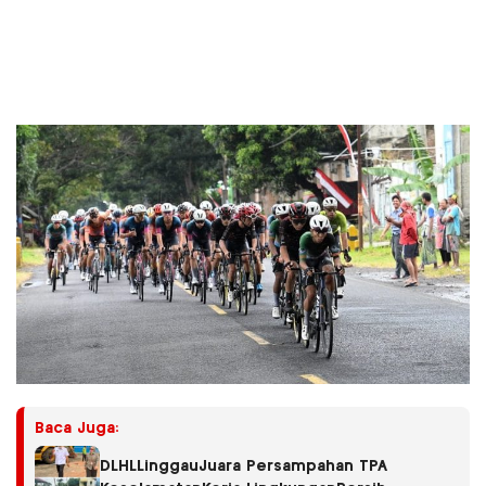
Baca Juga:
DLHLLinggauJuara Persampahan TPA