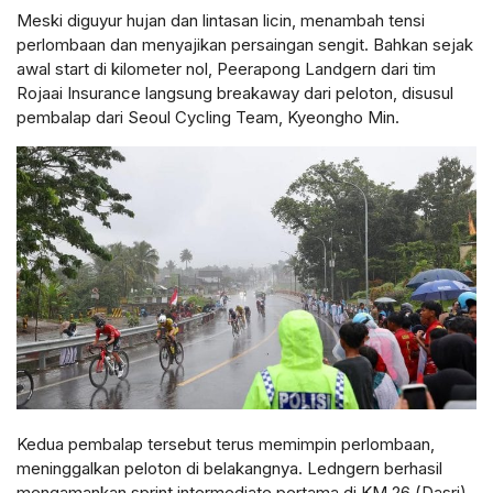
Meski diguyur hujan dan lintasan licin, menambah tensi
perlombaan dan menyajikan persaingan sengit. Bahkan sejak
awal start di kilometer nol, Peerapong Landgern dari tim
Rojaai Insurance langsung breakaway dari peloton, disusul
pembalap dari Seoul Cycling Team, Kyeongho Min.
Kedua pembalap tersebut terus memimpin perlombaan,
meninggalkan peloton di belakangnya. Ledngern berhasil
mengamankan sprint intermediate pertama di KM 26 (Dasri).