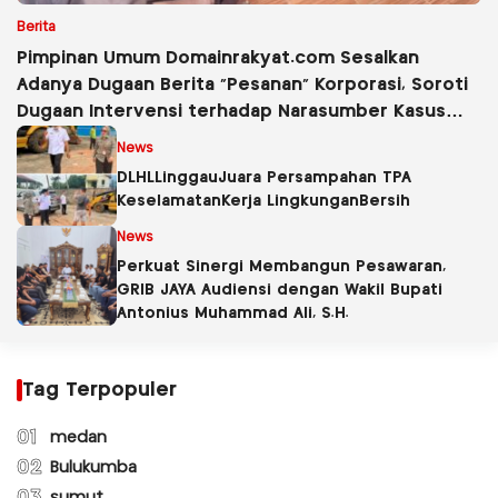
Berita
Pimpinan Umum Domainrakyat.com Sesalkan
Adanya Dugaan Berita “Pesanan” Korporasi, Soroti
Dugaan Intervensi terhadap Narasumber Kasus
Pencemaran Lingkungan
News
DLHLLinggauJuara Persampahan TPA
KeselamatanKerja LingkunganBersih
News
Perkuat Sinergi Membangun Pesawaran,
GRIB JAYA Audiensi dengan Wakil Bupati
Antonius Muhammad Ali, S.H.
Tag Terpopuler
01
medan
02
Bulukumba
03