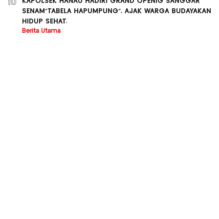
KAPOLSEK HANAU HADIRI GRAND OPENIG SANGGAR
10
SENAM”TABELA HAPUMPUNG”, AJAK WARGA BUDAYAKAN
HIDUP SEHAT.
Berita Utama