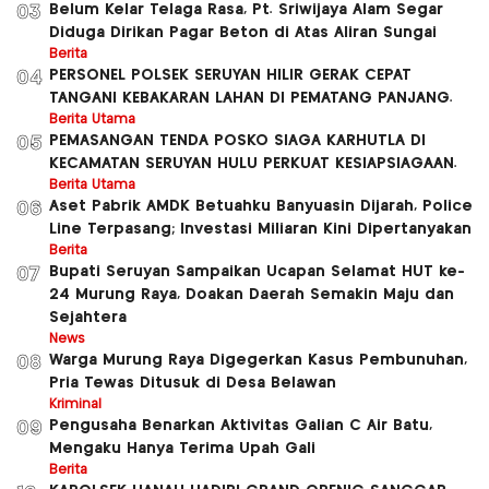
Belum Kelar Telaga Rasa, Pt. Sriwijaya Alam Segar
03
Diduga Dirikan Pagar Beton di Atas Aliran Sungai
Berita
PERSONEL POLSEK SERUYAN HILIR GERAK CEPAT
04
TANGANI KEBAKARAN LAHAN DI PEMATANG PANJANG.
Berita Utama
PEMASANGAN TENDA POSKO SIAGA KARHUTLA DI
05
KECAMATAN SERUYAN HULU PERKUAT KESIAPSIAGAAN.
Berita Utama
Aset Pabrik AMDK Betuahku Banyuasin Dijarah, Police
06
Line Terpasang; Investasi Miliaran Kini Dipertanyakan
Berita
Bupati Seruyan Sampaikan Ucapan Selamat HUT ke-
07
24 Murung Raya, Doakan Daerah Semakin Maju dan
Sejahtera
News
Warga Murung Raya Digegerkan Kasus Pembunuhan,
08
Pria Tewas Ditusuk di Desa Belawan
Kriminal
Pengusaha Benarkan Aktivitas Galian C Air Batu,
09
Mengaku Hanya Terima Upah Gali
Berita