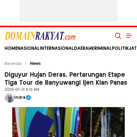
Domain Rakyat
Berita Hari Ini Terkini dan Terbaru Indonesia dan Internasional
HOME
NASIONAL
INTERNASIONAL
DAERAH
KRIMINAL
POLITIK
JAT
Beranda
News
Diguyur Hujan Deras, Pertarungan Etape
Tiga Tour de Banyuwangi Ijen Kian Panas
2025-07-31 6:12 AM
Indra