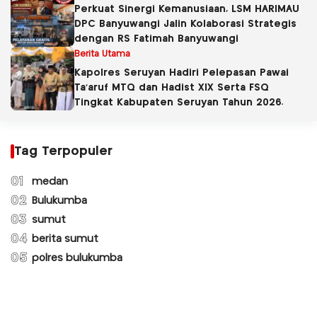
Perkuat Sinergi Kemanusiaan, LSM HARIMAU
DPC Banyuwangi Jalin Kolaborasi Strategis
dengan RS Fatimah Banyuwangi
Berita Utama
Kapolres Seruyan Hadiri Pelepasan Pawai
Ta’aruf MTQ dan Hadist XlX Serta FSQ
Tingkat Kabupaten Seruyan Tahun 2026.
Tag Terpopuler
01
medan
02
Bulukumba
03
sumut
04
berita sumut
05
polres bulukumba