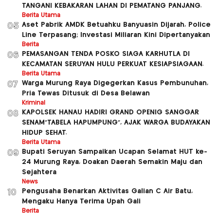
TANGANI KEBAKARAN LAHAN DI PEMATANG PANJANG.
Berita Utama
Aset Pabrik AMDK Betuahku Banyuasin Dijarah, Police
05
Line Terpasang; Investasi Miliaran Kini Dipertanyakan
Berita
PEMASANGAN TENDA POSKO SIAGA KARHUTLA DI
06
KECAMATAN SERUYAN HULU PERKUAT KESIAPSIAGAAN.
Berita Utama
Warga Murung Raya Digegerkan Kasus Pembunuhan,
07
Pria Tewas Ditusuk di Desa Belawan
Kriminal
KAPOLSEK HANAU HADIRI GRAND OPENIG SANGGAR
08
SENAM”TABELA HAPUMPUNG”, AJAK WARGA BUDAYAKAN
HIDUP SEHAT.
Berita Utama
Bupati Seruyan Sampaikan Ucapan Selamat HUT ke-
09
24 Murung Raya, Doakan Daerah Semakin Maju dan
Sejahtera
News
Pengusaha Benarkan Aktivitas Galian C Air Batu,
10
Mengaku Hanya Terima Upah Gali
Berita