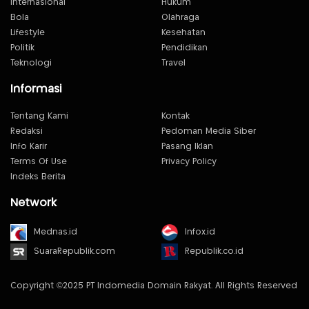
Internasional
Hukum
Bola
Olahraga
Lifestyle
Kesehatan
Politik
Pendidikan
Teknologi
Travel
Informasi
Tentang Kami
Kontak
Redaksi
Pedoman Media Siber
Info Karir
Pasang Iklan
Terms Of Use
Privacy Policy
Indeks Berita
Network
Mednas.id
Infox.id
SuaraRepublik.com
Republik.co.id
Copyright ©2025 PT Indomedia Domain Rakyat. All Rights Reserved