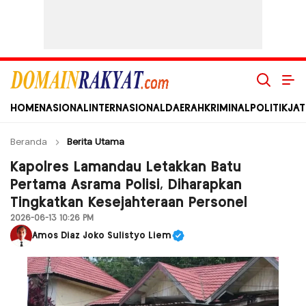
Domain Rakyat
Berita Hari Ini Terkini dan Terbaru Indonesia dan Internasional
HOME
NASIONAL
INTERNASIONAL
DAERAH
KRIMINAL
POLITIK
JAT
Beranda
Berita Utama
Kapolres Lamandau Letakkan Batu
Pertama Asrama Polisi, Diharapkan
Tingkatkan Kesejahteraan Personel
2026-06-13 10:26 PM
Amos Diaz Joko Sulistyo Liem