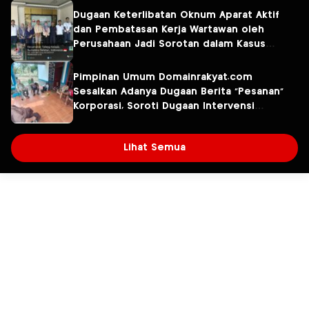
Dugaan Keterlibatan Oknum Aparat Aktif
dan Pembatasan Kerja Wartawan oleh
Perusahaan Jadi Sorotan dalam Kasus
Dugaan Pencemaran Limbah PT Tirta
Fresindo Jaya
Pimpinan Umum Domainrakyat.com
Sesalkan Adanya Dugaan Berita “Pesanan”
Korporasi, Soroti Dugaan Intervensi
terhadap Narasumber Kasus Pencemaran
Lingkungan
Lihat Semua