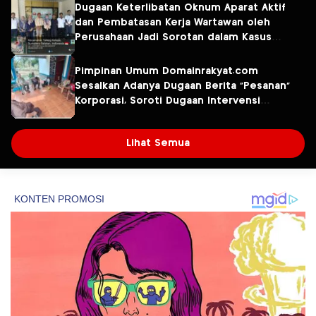
Dugaan Keterlibatan Oknum Aparat Aktif
dan Pembatasan Kerja Wartawan oleh
Perusahaan Jadi Sorotan dalam Kasus
Dugaan Pencemaran Limbah PT Tirta
Fresindo Jaya
Pimpinan Umum Domainrakyat.com
Sesalkan Adanya Dugaan Berita “Pesanan”
Korporasi, Soroti Dugaan Intervensi
terhadap Narasumber Kasus Pencemaran
Lingkungan
Lihat Semua