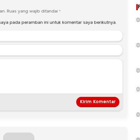
an.
Ruas yang wajib ditandai
*
0
saya pada peramban ini untuk komentar saya berikutnya.
0
0
0
0