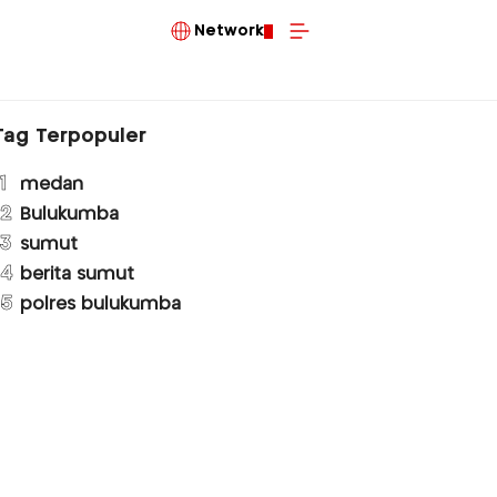
Network
Tag Terpopuler
1
medan
2
Bulukumba
3
sumut
4
berita sumut
5
polres bulukumba