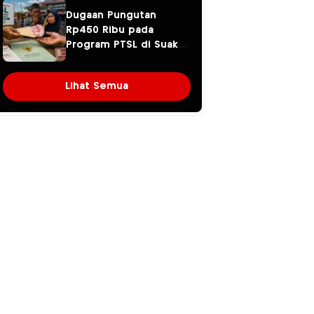
Sorotan
Dugaan Pungutan
Rp450 Ribu pada
Program PTSL di Suak
Tapeh Jadi Sorotan,
Warga Khawatir Kasus
Lihat Semua
Sembawa Terulang