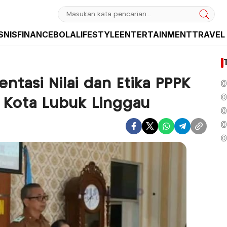
SNIS
FINANCE
BOLA
LIFESTYLE
ENTERTAINMENT
TRAVEL
sia dan Internasional
ientasi Nilai dan Etika PPPK
0
0
 Kota Lubuk Linggau
0
0
0