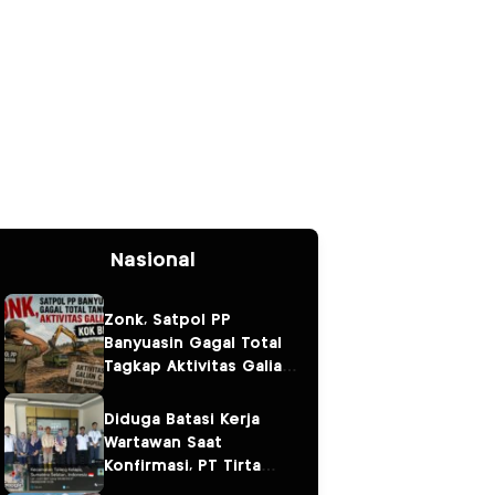
Nasional
Zonk, Satpol PP
Banyuasin Gagal Total
Tagkap Aktivitas Galian
C. Kok Bisa?
Diduga Batasi Kerja
Wartawan Saat
Konfirmasi, PT Tirta
Fresindo Jaya Jadi