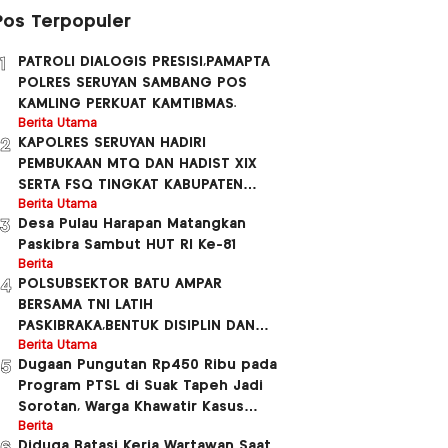
Pos Terpopuler
PATROLI DIALOGIS PRESISI,PAMAPTA
1
POLRES SERUYAN SAMBANG POS
KAMLING PERKUAT KAMTIBMAS.
Berita Utama
KAPOLRES SERUYAN HADIRI
2
PEMBUKAAN MTQ DAN HADIST XlX
SERTA FSQ TINGKAT KABUPATEN
SERUYAN TAUHUN 2026
Berita Utama
Desa Pulau Harapan Matangkan
3
BERLANGSUNG MERIAH.
Paskibra Sambut HUT RI Ke-81
Berita
POLSUBSEKTOR BATU AMPAR
4
BERSAMA TNI LATIH
PASKIBRAKA,BENTUK DISIPLIN DAN
JIWA SOSIALISME GENERASI MUDA.
Berita Utama
Dugaan Pungutan Rp450 Ribu pada
5
Program PTSL di Suak Tapeh Jadi
Sorotan, Warga Khawatir Kasus
Sembawa Terulang
Berita
Diduga Batasi Kerja Wartawan Saat