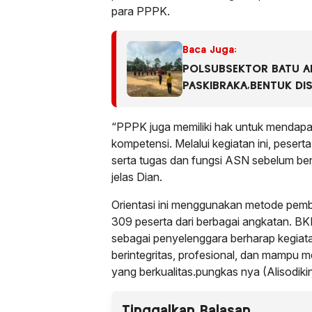
para PPPK.
Baca Juga:
POLSUBSEKTOR BATU AM
PASKIBRAKA,BENTUK DIS
GENERASI MUDA.
“PPPK juga memiliki hak untuk menda
kompetensi. Melalui kegiatan ini, peserta
serta tugas dan fungsi ASN sebelum ben
jelas Dian.
Orientasi ini menggunakan metode pembel
309 peserta dari berbagai angkatan. 
sebagai penyelenggara berharap kegiat
berintegritas, profesional, dan mampu 
yang berkualitas.pungkas nya (Alisodiki
Tinggalkan Balasan