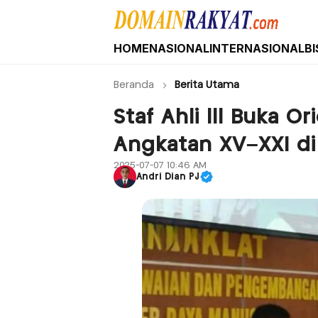
HOME
NASIONAL
INTERNASIONAL
BI
Domain Rakyat
Berita Hari Ini Terkini dan Terbaru Indone
Beranda
Berita Utama
Staf Ahli lll Buka Or
Angkatan XV–XXI di
2025-07-07 10:46 AM
Andri Dian PJ