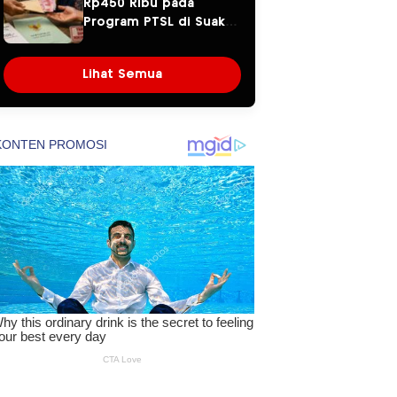
Rp450 Ribu pada
Program PTSL di Suak
Tapeh Jadi Sorotan,
Warga Khawatir Kasus
Lihat Semua
Sembawa Terulang