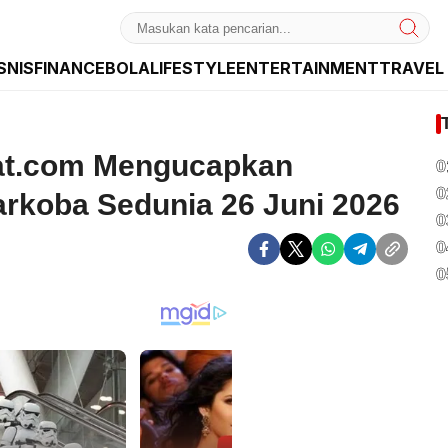
SNIS
FINANCE
BOLA
LIFESTYLE
ENTERTAINMENT
TRAVEL
dan Internasional
at.com Mengucapkan
0
0
arkoba Sedunia 26 Juni 2026
0
0
0