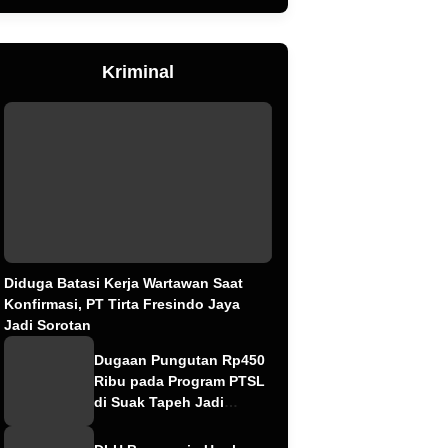
Kriminal
Diduga Batasi Kerja Wartawan Saat
Konfirmasi, PT Tirta Fresindo Jaya
Jadi Sorotan
Dugaan Pungutan Rp450
Ribu pada Program PTSL
di Suak Tapeh Jadi
Sorotan, Warga Khawatir
Kasus Sembawa Terulang