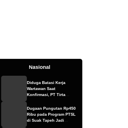
Nasional
Diduga Batasi Kerja
Wartawan Saat
Konfirmasi, PT Tirta
Fresindo Jaya Jadi
Sorotan
Dugaan Pungutan Rp450
Ribu pada Program PTSL
di Suak Tapeh Jadi
Sorotan, Warga Khawatir