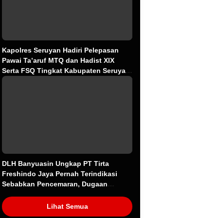
Kapolres Seruyan Hadiri Pelepasan
Pawai Ta’aruf MTQ dan Hadist XlX
Serta FSQ Tingkat Kabupaten Seruyan
Tahun 2026.
DLH Banyuasin Ungkap PT Tirta
Freshindo Jaya Pernah Terindikasi
Sebabkan Pencemaran, Dugaan
Limbah Kembali Diselidiki
Lihat Semua