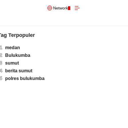
Network
Tag Terpopuler
1
medan
2
Bulukumba
3
sumut
4
berita sumut
5
polres bulukumba