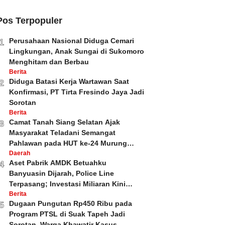
Pos Terpopuler
Perusahaan Nasional Diduga Cemari
1
Lingkungan, Anak Sungai di Sukomoro
Menghitam dan Berbau
Berita
Diduga Batasi Kerja Wartawan Saat
2
Konfirmasi, PT Tirta Fresindo Jaya Jadi
Sorotan
Berita
Camat Tanah Siang Selatan Ajak
3
Masyarakat Teladani Semangat
Pahlawan pada HUT ke-24 Murung
Raya dan HUT ke-81 Kemerdekaan RI
Daerah
Aset Pabrik AMDK Betuahku
4
Banyuasin Dijarah, Police Line
Terpasang; Investasi Miliaran Kini
Dipertanyakan
Berita
Dugaan Pungutan Rp450 Ribu pada
5
Program PTSL di Suak Tapeh Jadi
Sorotan, Warga Khawatir Kasus