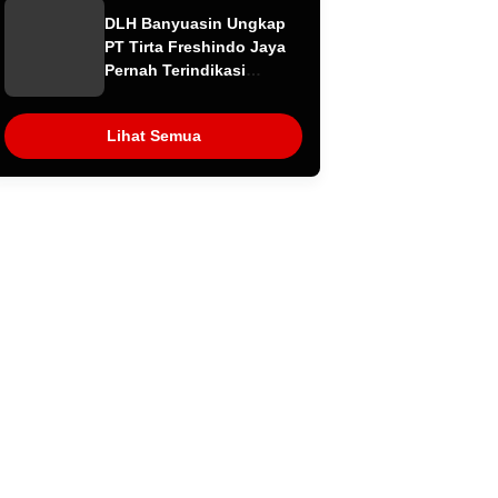
Kasus Sembawa Terulang
DLH Banyuasin Ungkap
PT Tirta Freshindo Jaya
Pernah Terindikasi
Sebabkan Pencemaran,
Dugaan Limbah Kembali
Lihat Semua
Diselidiki