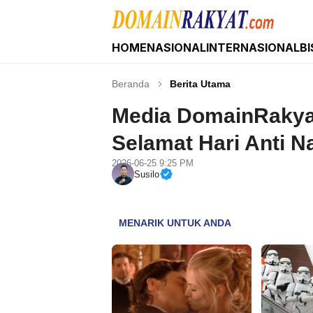
HOME
NASIONAL
INTERNASIONAL
BI
Domain Rakyat
Berita Hari Ini Terkini dan Terbaru Indonesia 
Beranda
Berita Utama
Media DomainRaky
Selamat Hari Anti N
2026-06-25 9:25 PM
Susilo