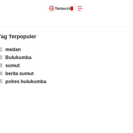
Network
Tag Terpopuler
1
medan
2
Bulukumba
3
sumut
4
berita sumut
5
polres bulukumba