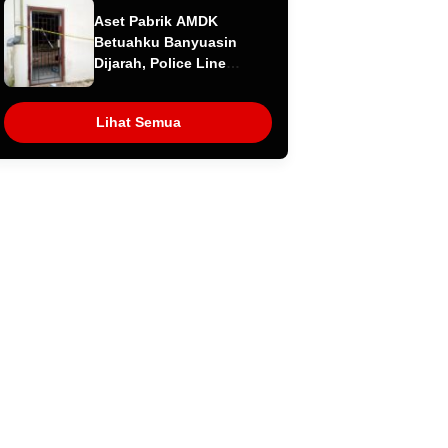
Korporasi, Soroti Dugaan
Aset Pabrik AMDK
Intervensi terhadap
Betuahku Banyuasin
Narasumber Kasus
Dijarah, Police Line
Pencemaran Lingkungan
Terpasang; Investasi
Miliaran Kini
Lihat Semua
Dipertanyakan