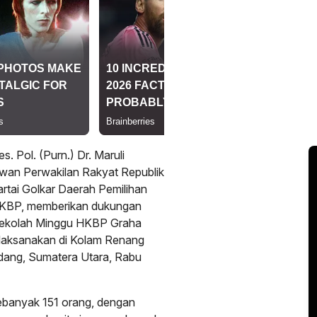
. Pol. (Purn.) Dr. Maruli
ewan Perwakilan Rakyat Republik
artai Golkar Daerah Pemilihan
 HKBP, memberikan dukungan
 Sekolah Minggu HKBP Graha
laksanakan di Kolam Renang
rdang, Sumatera Utara, Rabu
 sebanyak 151 orang, dengan