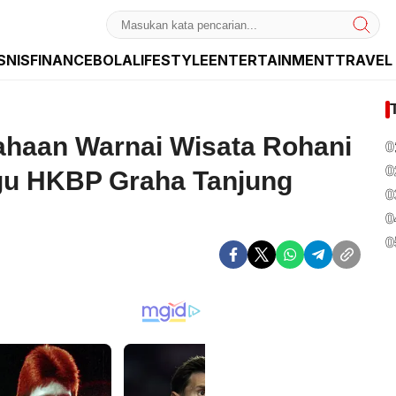
SNIS
FINANCE
BOLA
LIFESTYLE
ENTERTAINMENT
TRAVEL
dan Internasional
ahaan Warnai Wisata Rohani
0
0
gu HKBP Graha Tanjung
0
0
0