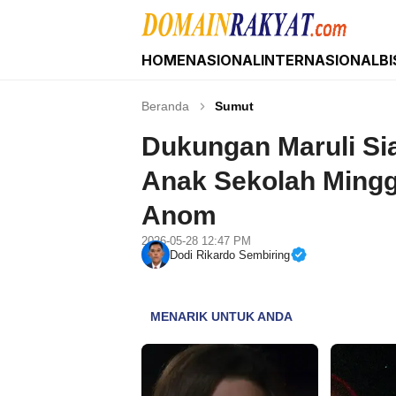
HOME
NASIONAL
INTERNASIONAL
BI
Domain Rakyat
Berita Hari Ini Terkini dan Terbaru Indonesia 
Beranda
Sumut
Dukungan Maruli Si
Anak Sekolah Ming
Anom
2026-05-28 12:47 PM
Dodi Rikardo Sembiring