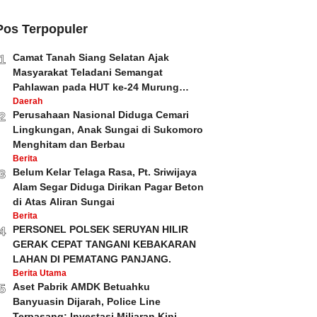
Pos Terpopuler
Camat Tanah Siang Selatan Ajak
1
Masyarakat Teladani Semangat
Pahlawan pada HUT ke-24 Murung
Raya dan HUT ke-81 Kemerdekaan RI
Daerah
Perusahaan Nasional Diduga Cemari
2
Lingkungan, Anak Sungai di Sukomoro
Menghitam dan Berbau
Berita
Belum Kelar Telaga Rasa, Pt. Sriwijaya
3
Alam Segar Diduga Dirikan Pagar Beton
di Atas Aliran Sungai
Berita
PERSONEL POLSEK SERUYAN HILIR
4
GERAK CEPAT TANGANI KEBAKARAN
LAHAN DI PEMATANG PANJANG.
Berita Utama
Aset Pabrik AMDK Betuahku
5
Banyuasin Dijarah, Police Line
Terpasang; Investasi Miliaran Kini