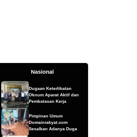
Nasional
Dugaan Keterlibatan
Oknum Aparat Aktif dan
Pembatasan Kerja
Wartawan oleh
Perusahaan Jadi Sorotan
Pimpinan Umum
dalam Kasus Dugaan
Domainrakyat.com
Pencemaran Limbah PT
Sesalkan Adanya Dugaan
Tirta Fresindo Jaya
Berita “Pesanan”