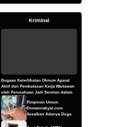
Kriminal
Dugaan Keterlibatan Oknum Aparat
Aktif dan Pembatasan Kerja Wartawan
oleh Perusahaan Jadi Sorotan dalam
Kasus Dugaan Pencemaran Limbah PT
Pimpinan Umum
Tirta Fresindo Jaya
Domainrakyat.com
Sesalkan Adanya Dugaan
Berita “Pesanan”
Korporasi, Soroti Dugaan