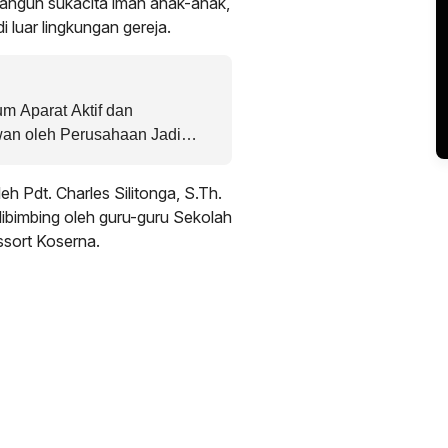
ngun sukacita iman anak-anak,
 luar lingkungan gereja.
m Aparat Aktif dan
an oleh Perusahaan Jadi
gaan Pencemaran Limbah PT
eh Pdt. Charles Silitonga, S.Th.
bimbing oleh guru-guru Sekolah
sort Koserna.