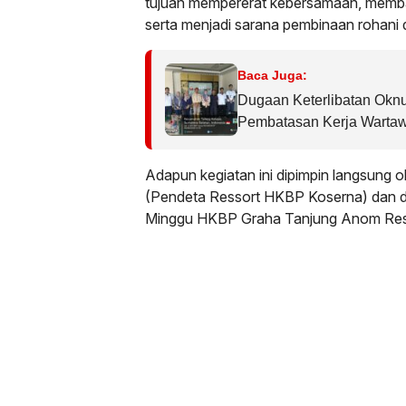
tujuan mempererat kebersamaan, memba
serta menjadi sarana pembinaan rohani di
Baca Juga:
Dugaan Keterlibatan Oknu
Pembatasan Kerja Wartaw
Sorotan dalam Kasus Du
Tirta Fresindo Jaya
Adapun kegiatan ini dipimpin langsung ol
(Pendeta Ressort HKBP Koserna) dan di
Minggu HKBP Graha Tanjung Anom Res