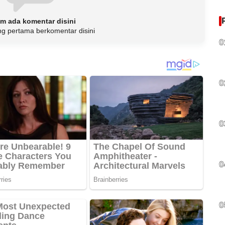
m ada komentar disini
ng pertama berkomentar disini
0
0
0
0
0