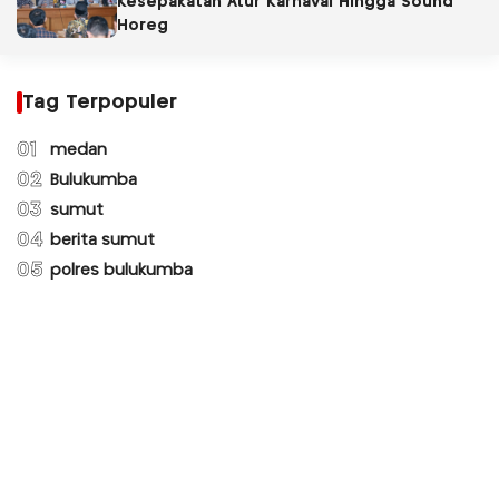
Kesepakatan Atur Karnaval Hingga Sound
Horeg
Tag Terpopuler
01
medan
02
Bulukumba
03
sumut
04
berita sumut
05
polres bulukumba