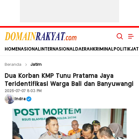
Domain Rakyat
Berita Hari Ini Terkini dan Terbaru Indonesia dan Internasional
HOME
NASIONAL
INTERNASIONAL
DAERAH
KRIMINAL
POLITIK
JAT
Beranda
Jatim
Dua Korban KMP Tunu Pratama Jaya
Teridentifikasi Warga Bali dan Banyuwangi
2025-07-07 8:03 PM
Indra