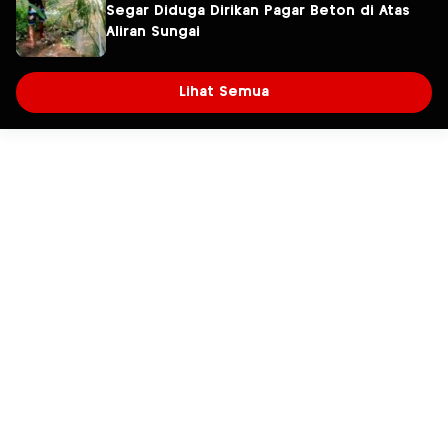
Segar Diduga Dirikan Pagar Beton di Atas
Aliran Sungai
Lihat Semua