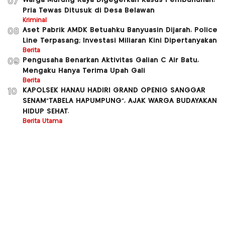
Warga Murung Raya Digegerkan Kasus Pembunuhan,
07
Pria Tewas Ditusuk di Desa Belawan
Kriminal
Aset Pabrik AMDK Betuahku Banyuasin Dijarah, Police
08
Line Terpasang; Investasi Miliaran Kini Dipertanyakan
Berita
Pengusaha Benarkan Aktivitas Galian C Air Batu,
09
Mengaku Hanya Terima Upah Gali
Berita
KAPOLSEK HANAU HADIRI GRAND OPENIG SANGGAR
10
SENAM”TABELA HAPUMPUNG”, AJAK WARGA BUDAYAKAN
HIDUP SEHAT.
Berita Utama