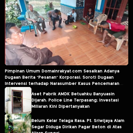
Pimpinan Umum Domainrakyat.com Sesalkan Adanya
Dugaan Berita “Pesanan” Korporasi, Soroti Dugaan
Intervensi terhadap Narasumber Kasus Pencemaran
Lingkungan
Aset Pabrik AMDK Betuahku Banyuasin
Dijarah, Police Line Terpasang; Investasi
Miliaran Kini Dipertanyakan
Belum Kelar Telaga Rasa, Pt. Sriwijaya Alam
Segar Diduga Dirikan Pagar Beton di Atas