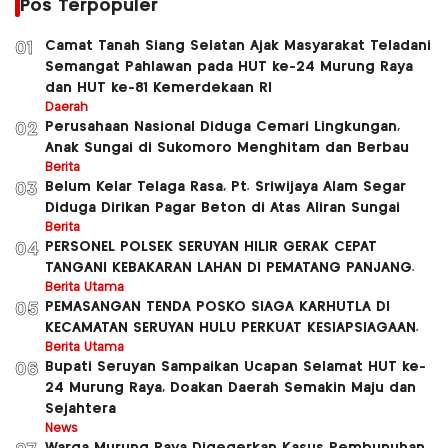
Pos Terpopuler
Camat Tanah Siang Selatan Ajak Masyarakat Teladani
01
Semangat Pahlawan pada HUT ke-24 Murung Raya
dan HUT ke-81 Kemerdekaan RI
Daerah
Perusahaan Nasional Diduga Cemari Lingkungan,
02
Anak Sungai di Sukomoro Menghitam dan Berbau
Berita
Belum Kelar Telaga Rasa, Pt. Sriwijaya Alam Segar
03
Diduga Dirikan Pagar Beton di Atas Aliran Sungai
Berita
PERSONEL POLSEK SERUYAN HILIR GERAK CEPAT
04
TANGANI KEBAKARAN LAHAN DI PEMATANG PANJANG.
Berita Utama
PEMASANGAN TENDA POSKO SIAGA KARHUTLA DI
05
KECAMATAN SERUYAN HULU PERKUAT KESIAPSIAGAAN.
Berita Utama
Bupati Seruyan Sampaikan Ucapan Selamat HUT ke-
06
24 Murung Raya, Doakan Daerah Semakin Maju dan
Sejahtera
News