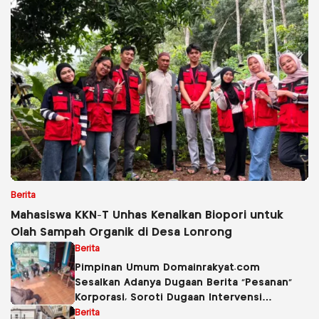
Berita
Mahasiswa KKN-T Unhas Kenalkan Biopori untuk
Olah Sampah Organik di Desa Lonrong
Berita
Pimpinan Umum Domainrakyat.com
Sesalkan Adanya Dugaan Berita “Pesanan”
Korporasi, Soroti Dugaan Intervensi
terhadap Narasumber Kasus Pencemaran
Berita