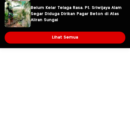
Belum Kelar Telaga Rasa, Pt. Sriwijaya Alam
Segar Diduga Dirikan Pagar Beton di Atas
Aliran Sungai
Lihat Semua