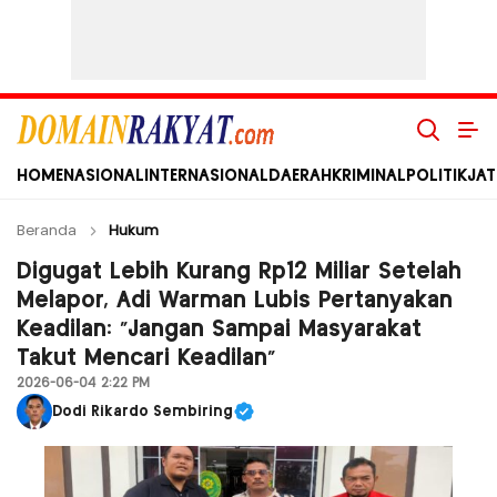
Domain Rakyat
Berita Hari Ini Terkini dan Terbaru Indonesia dan Internasional
HOME
NASIONAL
INTERNASIONAL
DAERAH
KRIMINAL
POLITIK
JAT
Beranda
Hukum
Digugat Lebih Kurang Rp12 Miliar Setelah
Melapor, Adi Warman Lubis Pertanyakan
Keadilan: “Jangan Sampai Masyarakat
Takut Mencari Keadilan”
2026-06-04 2:22 PM
Dodi Rikardo Sembiring