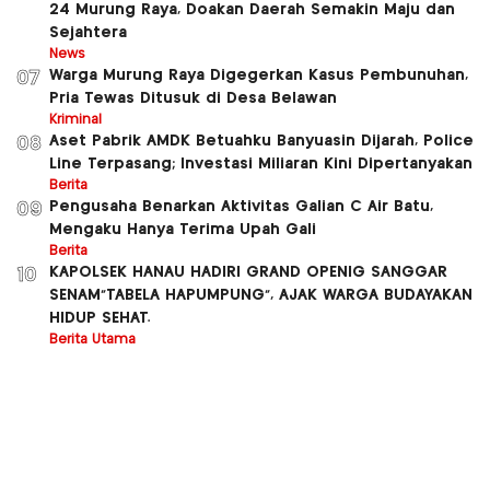
24 Murung Raya, Doakan Daerah Semakin Maju dan
Sejahtera
News
Warga Murung Raya Digegerkan Kasus Pembunuhan,
07
Pria Tewas Ditusuk di Desa Belawan
Kriminal
Aset Pabrik AMDK Betuahku Banyuasin Dijarah, Police
08
Line Terpasang; Investasi Miliaran Kini Dipertanyakan
Berita
Pengusaha Benarkan Aktivitas Galian C Air Batu,
09
Mengaku Hanya Terima Upah Gali
Berita
KAPOLSEK HANAU HADIRI GRAND OPENIG SANGGAR
10
SENAM”TABELA HAPUMPUNG”, AJAK WARGA BUDAYAKAN
HIDUP SEHAT.
Berita Utama