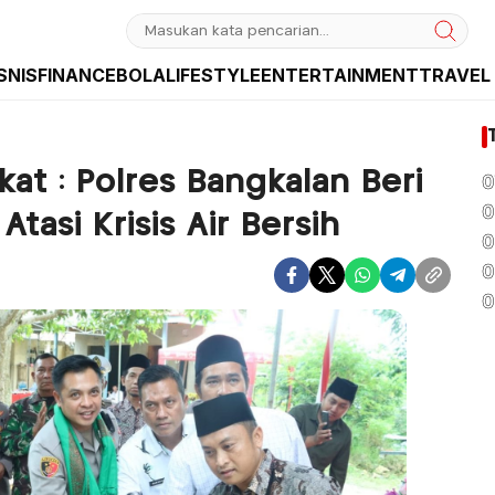
SNIS
FINANCE
BOLA
LIFESTYLE
ENTERTAINMENT
TRAVEL
sia dan Internasional
kat : Polres Bangkalan Beri
0
0
tasi Krisis Air Bersih
0
0
0