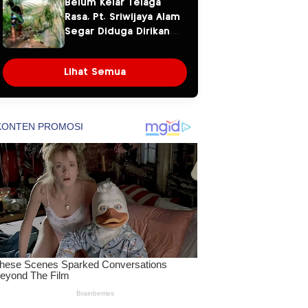
Belum Kelar Telaga
Dipertanyakan
Rasa, Pt. Sriwijaya Alam
Segar Diduga Dirikan
Pagar Beton di Atas
Aliran Sungai
Lihat Semua