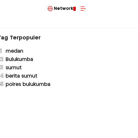
Network
Tag Terpopuler
1
medan
2
Bulukumba
3
sumut
4
berita sumut
5
polres bulukumba