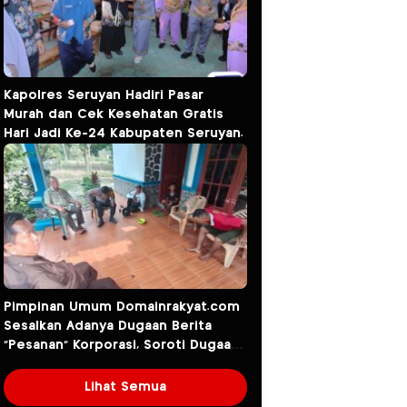
Kapolres Seruyan Hadiri Pasar
Murah dan Cek Kesehatan Gratis
Hari Jadi Ke-24 Kabupaten Seruyan.
Pimpinan Umum Domainrakyat.com
Sesalkan Adanya Dugaan Berita
“Pesanan” Korporasi, Soroti Dugaan
Intervensi terhadap Narasumber
Kasus Pencemaran Lingkungan
Lihat Semua