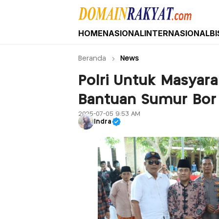
HOME
NASIONAL
INTERNASIONAL
BI
Domain Rakyat
Berita Hari Ini Terkini dan Terbaru Indone
Beranda
News
Polri Untuk Masyara
Bantuan Sumur Bor A
2025-07-05 9:53 AM
Indra