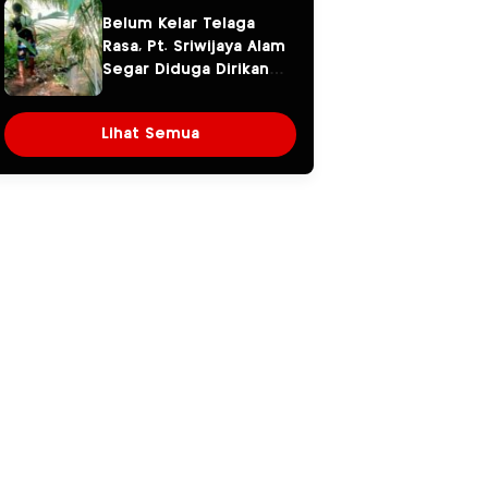
Pencemaran
Miliaran Kini
Belum Kelar Telaga
Lingkungan
Dipertanyakan
Rasa, Pt. Sriwijaya Alam
Segar Diduga Dirikan
Pagar Beton di Atas
Aliran Sungai
Lihat Semua