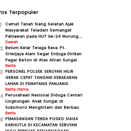
Pos Terpopuler
Camat Tanah Siang Selatan Ajak
1
Masyarakat Teladani Semangat
Pahlawan pada HUT ke-24 Murung
Raya dan HUT ke-81 Kemerdekaan RI
Daerah
Belum Kelar Telaga Rasa, Pt.
2
Sriwijaya Alam Segar Diduga Dirikan
Pagar Beton di Atas Aliran Sungai
Berita
PERSONEL POLSEK SERUYAN HILIR
3
GERAK CEPAT TANGANI KEBAKARAN
LAHAN DI PEMATANG PANJANG.
Berita Utama
Perusahaan Nasional Diduga Cemari
4
Lingkungan, Anak Sungai di
Sukomoro Menghitam dan Berbau
Berita
PEMASANGAN TENDA POSKO SIAGA
5
KARHUTLA DI KECAMATAN SERUYAN