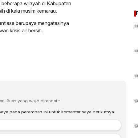
 beberapa wilayah di Kabupaten
sih di kala musim kemarau.
antiasa berupaya mengatasinya
0
n krisis air bersih.
0
0
0
an.
Ruas yang wajib ditandai
*
saya pada peramban ini untuk komentar saya berikutnya.
0