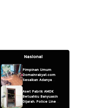
Nasional
Pimpinan Umum
Domainrakyat.com
Sesalkan Adanya
Dugaan Berita
“Pesanan” Korporasi,
Aset Pabrik AMDK
Soroti Dugaan
Betuahku Banyuasin
Intervensi terhadap
Dijarah, Police Line
Narasumber Kasus
Terpasang; Investasi