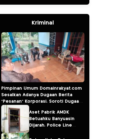
Kriminal
Pimpinan Umum Domainrakyat.com
Sesalkan Adanya Dugaan Berita
“Pesanan” Korporasi, Soroti Dugaan
Intervensi terhadap Narasumber
Aset Pabrik AMDK
Kasus Pencemaran Lingkungan
Betuahku Banyuasin
Dijarah, Police Line
Terpasang; Investasi
Miliaran Kini