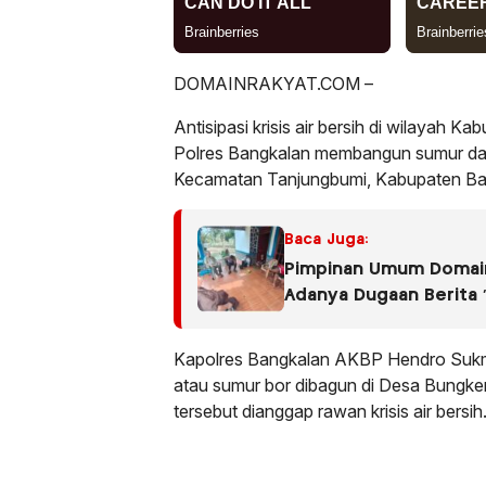
DOMAINRAKYAT.COM –
Antisipasi krisis air bersih di wilayah 
Polres Bangkalan membangun sumur dal
Kecamatan Tanjungbumi, Kabupaten Ba
Baca Juga:
Pimpinan Umum Domain
Adanya Dugaan Berita 
Soroti Dugaan Interv
Kasus Pencemaran Lin
Kapolres Bangkalan AKBP Hendro Suk
atau sumur bor dibagun di Desa Bungken
tersebut dianggap rawan krisis air bersih