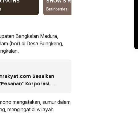
Kabupaten Bangkalan Madura,
am (bor) di Desa Bungkeng,
ngkalan.
rakyat.com Sesalkan
“Pesanan” Korporasi,
ensi terhadap Narasumber
gkungan
mono mengatakan, sumur dalam
g, mengingat di wilayah
.