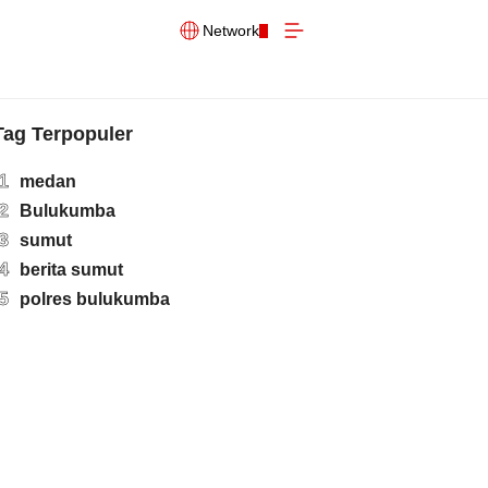
Network
Tag Terpopuler
1
medan
2
Bulukumba
3
sumut
4
berita sumut
5
polres bulukumba