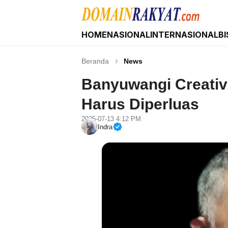
HOME
NASIONAL
INTERNASIONAL
BI
Domain Rakyat
Berita Hari Ini Terkini dan Terbaru Indonesia 
Beranda
News
Banyuwangi Creativ
Harus Diperluas
2025-07-13 4:12 PM
Indra