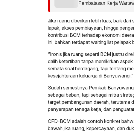
Pembatasan Kerja Wartaw
Sorotan dalam Kasus Du
Tirta Fresindo Jaya
Jika ruang diberikan lebih luas, baik dari 
lapak, akses pembiayaan, hingga penge
kontribusi BCM terhadap ekonomi daerah
ini, bahkan terdapat waiting list pelapak
“Ironis jika ruang seperti BCM justru dir
dalih ketertiban tanpa memikirkan aspek
semata soal berdagang, tapi tentang m
kesejahteraan keluarga di Banyuwangi,
Sudah semestinya Pemkab Banyuwangi
sebagai beban, tapi sebagai mitra strat
target pembangunan daerah, terutama da
penyerapan tenaga kerja, dan penguata
CFD-BCM adalah contoh konkret bahwa 
bawah jika ruang, kepercayaan, dan duk