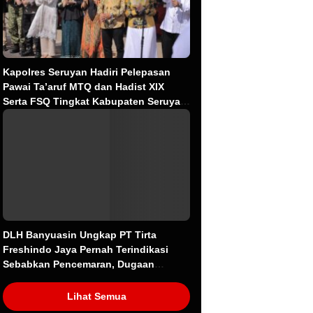
Kapolres Seruyan Hadiri Pelepasan
Pawai Ta’aruf MTQ dan Hadist XlX
Serta FSQ Tingkat Kabupaten Seruyan
Tahun 2026.
DLH Banyuasin Ungkap PT Tirta
Freshindo Jaya Pernah Terindikasi
Sebabkan Pencemaran, Dugaan
Limbah Kembali Diselidiki
Lihat Semua