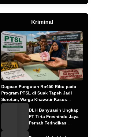
Kriminal
Dugaan Pungutan Rp450 Ribu pada
Program PTSL di Suak Tapeh Jadi
Sorotan, Warga Khawatir Kasus
Sembawa Terulang
DLH Banyuasin Ungkap
PT Tirta Freshindo Jaya
Pernah Terindikasi
Sebabkan Pencemaran,
Dugaan Limbah Kembali