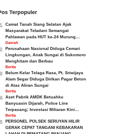
Pos Terpopuler
Camat Tanah Siang Selatan Ajak
1
Masyarakat Teladani Semangat
Pahlawan pada HUT ke-24 Murung
Raya dan HUT ke-81 Kemerdekaan RI
Daerah
Perusahaan Nasional Diduga Cemari
2
Lingkungan, Anak Sungai di Sukomoro
Menghitam dan Berbau
Berita
Belum Kelar Telaga Rasa, Pt. Sriwijaya
3
Alam Segar Diduga Dirikan Pagar Beton
di Atas Aliran Sungai
Berita
Aset Pabrik AMDK Betuahku
4
Banyuasin Dijarah, Police Line
Terpasang; Investasi Miliaran Kini
Dipertanyakan
Berita
PERSONEL POLSEK SERUYAN HILIR
5
GERAK CEPAT TANGANI KEBAKARAN
LAHAN DI PEMATANG PANJANG.