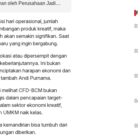
an oleh Perusahaan Jadi
gaan Pencemaran Limbah PT
sisi hari operasional, jumlah
0
mbangan produk kreatif, maka
 akan semakin signifikan. Saat
 baru yang ingin bergabung.
0
elokasi atau dipersempit dengan
 keberlanjutannya. Ini bukan
enciptakan harapan ekonomi dan
0
” tambah Andi Purnama.
 melihat CFD-BCM bukan
egis dalam pencapaian target-
0
lam sektor ekonomi kreatif,
n UMKM naik kelas.
kemandirian bisa tumbuh dari
0
ungan diberikan.