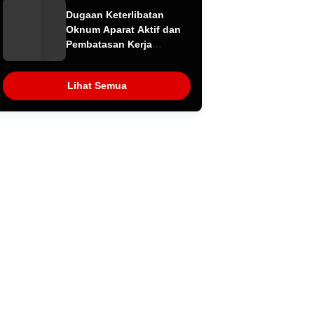
Dugaan Limbah Kembali
Dugaan Keterlibatan
Diselidiki
Oknum Aparat Aktif dan
Pembatasan Kerja
Wartawan oleh
Perusahaan Jadi Sorotan
Lihat Semua
dalam Kasus Dugaan
Pencemaran Limbah PT
Tirta Fresindo Jaya