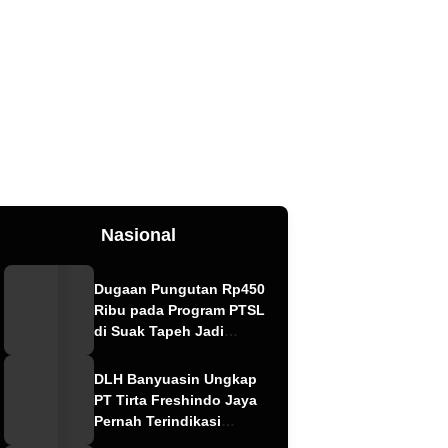
Nasional
Dugaan Pungutan Rp450
Ribu pada Program PTSL
di Suak Tapeh Jadi
Sorotan, Warga Khawatir
Kasus Sembawa Terulang
DLH Banyuasin Ungkap
PT Tirta Freshindo Jaya
Pernah Terindikasi
Sebabkan Pencemaran,