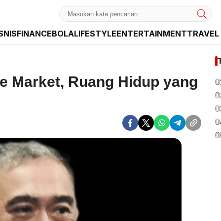
SNIS
FINANCE
BOLA
LIFESTYLE
ENTERTAINMENT
TRAVEL
dan Internasional
e Market, Ruang Hidup yang
0
0
0
0
0