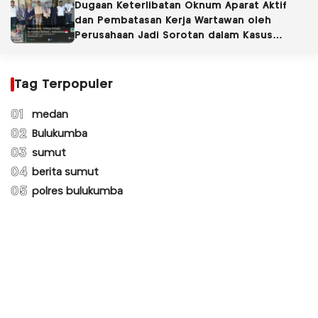
Dugaan Keterlibatan Oknum Aparat Aktif
dan Pembatasan Kerja Wartawan oleh
Perusahaan Jadi Sorotan dalam Kasus
Dugaan Pencemaran Limbah PT Tirta
Fresindo Jaya
Tag Terpopuler
01
medan
02
Bulukumba
03
sumut
04
berita sumut
05
polres bulukumba