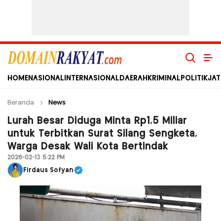
Domain Rakyat
Berita Hari Ini Terkini dan Terbaru Indonesia dan Internasional
HOME
NASIONAL
INTERNASIONAL
DAERAH
KRIMINAL
POLITIK
JAT
Beranda
News
Lurah Besar Diduga Minta Rp1,5 Miliar
untuk Terbitkan Surat Silang Sengketa,
Warga Desak Wali Kota Bertindak
2026-02-13 5:22 PM
Firdaus Sofyan