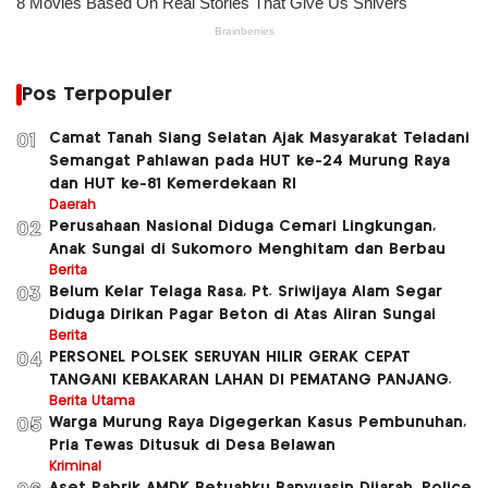
Pos Terpopuler
Camat Tanah Siang Selatan Ajak Masyarakat Teladani
01
Semangat Pahlawan pada HUT ke-24 Murung Raya
dan HUT ke-81 Kemerdekaan RI
Daerah
Perusahaan Nasional Diduga Cemari Lingkungan,
02
Anak Sungai di Sukomoro Menghitam dan Berbau
Berita
Belum Kelar Telaga Rasa, Pt. Sriwijaya Alam Segar
03
Diduga Dirikan Pagar Beton di Atas Aliran Sungai
Berita
PERSONEL POLSEK SERUYAN HILIR GERAK CEPAT
04
TANGANI KEBAKARAN LAHAN DI PEMATANG PANJANG.
Berita Utama
Warga Murung Raya Digegerkan Kasus Pembunuhan,
05
Pria Tewas Ditusuk di Desa Belawan
Kriminal
Aset Pabrik AMDK Betuahku Banyuasin Dijarah, Police