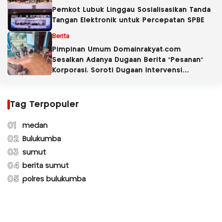
Pemkot Lubuk Linggau Sosialisasikan Tanda
Tangan Elektronik untuk Percepatan SPBE
Berita
Pimpinan Umum Domainrakyat.com
Sesalkan Adanya Dugaan Berita “Pesanan”
Korporasi, Soroti Dugaan Intervensi
terhadap Narasumber Kasus Pencemaran
Lingkungan
Tag Terpopuler
01
medan
02
Bulukumba
03
sumut
04
berita sumut
05
polres bulukumba