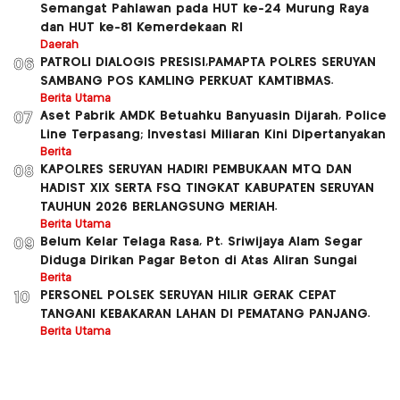
Semangat Pahlawan pada HUT ke-24 Murung Raya
dan HUT ke-81 Kemerdekaan RI
Daerah
PATROLI DIALOGIS PRESISI,PAMAPTA POLRES SERUYAN
06
SAMBANG POS KAMLING PERKUAT KAMTIBMAS.
Berita Utama
Aset Pabrik AMDK Betuahku Banyuasin Dijarah, Police
07
Line Terpasang; Investasi Miliaran Kini Dipertanyakan
Berita
KAPOLRES SERUYAN HADIRI PEMBUKAAN MTQ DAN
08
HADIST XlX SERTA FSQ TINGKAT KABUPATEN SERUYAN
TAUHUN 2026 BERLANGSUNG MERIAH.
Berita Utama
Belum Kelar Telaga Rasa, Pt. Sriwijaya Alam Segar
09
Diduga Dirikan Pagar Beton di Atas Aliran Sungai
Berita
PERSONEL POLSEK SERUYAN HILIR GERAK CEPAT
10
TANGANI KEBAKARAN LAHAN DI PEMATANG PANJANG.
Berita Utama