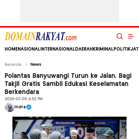
Domain Rakyat
Berita Hari Ini Terkini dan Terbaru Indonesia dan Internasional
HOME
NASIONAL
INTERNASIONAL
DAERAH
KRIMINAL
POLITIK
JAT
Beranda
News
Polantas Banyuwangi Turun ke Jalan, Bagi
Takjil Gratis Sambil Edukasi Keselamatan
Berkendara
2026-03-05 4:52 PM
Indra