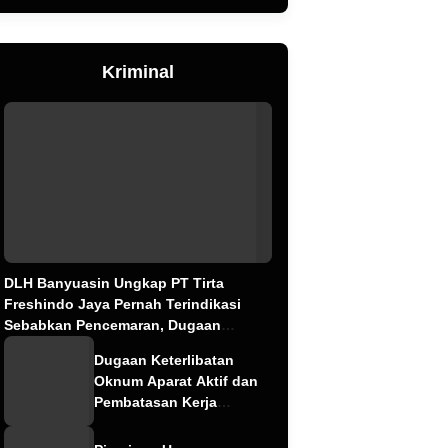
Kriminal
DLH Banyuasin Ungkap PT Tirta
Freshindo Jaya Pernah Terindikasi
Sebabkan Pencemaran, Dugaan
Limbah Kembali Diselidiki
Dugaan Keterlibatan
Oknum Aparat Aktif dan
Pembatasan Kerja
Wartawan oleh
Perusahaan Jadi Sorotan