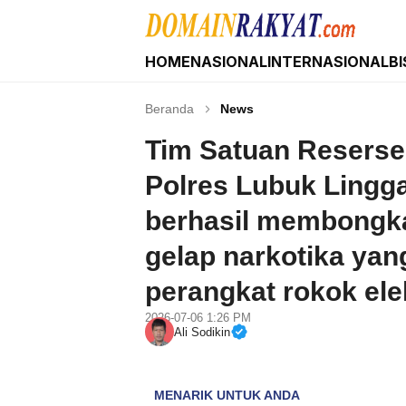
HOME
NASIONAL
INTERNASIONAL
BI
Domain Rakyat
Berita Hari Ini Terkini dan Terbaru Indonesia 
Beranda
News
Tim Satuan Reserse
Polres Lubuk Lingga
berhasil membongk
gelap narkotika ya
perangkat rokok elek
2026-07-06 1:26 PM
Ali Sodikin