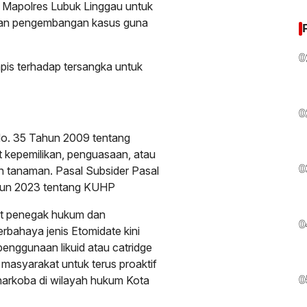
ke Mapolres Lubuk Linggau untuk
 dan pengembangan kasus guna
0
apis terhadap tersangka untuk
0
 No. 35 Tahun 2009 tentang
t kepemilikan, penguasaan, atau
0
n tanaman. Pasal Subsider Pasal
ahun 2023 tentang KUHP
rat penegak hukum dan
0
rbahaya jenis Etomidate kini
penggunaan likuid atau catridge
masyarakat untuk terus proaktif
0
narkoba di wilayah hukum Kota