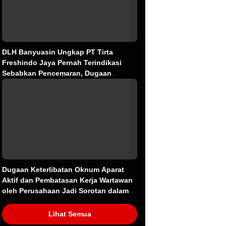
DLH Banyuasin Ungkap PT Tirta
Freshindo Jaya Pernah Terindikasi
Sebabkan Pencemaran, Dugaan
Limbah Kembali Diselidiki
Dugaan Keterlibatan Oknum Aparat
Aktif dan Pembatasan Kerja Wartawan
oleh Perusahaan Jadi Sorotan dalam
Kasus Dugaan Pencemaran Limbah PT
Tirta Fresindo Jaya
Lihat Semua