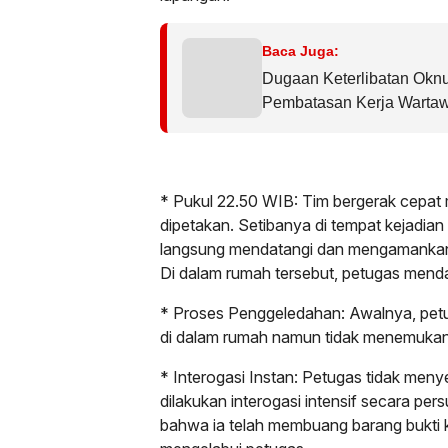
Baca Juga:
Dugaan Keterlibatan Oknu
Pembatasan Kerja Wartaw
Sorotan dalam Kasus Du
Tirta Fresindo Jaya
* Pukul 22.50 WIB: Tim bergerak cepat 
dipetakan. Setibanya di tempat kejadian
langsung mendatangi dan mengamankan 
Di dalam rumah tersebut, petugas menda
* Proses Penggeledahan: Awalnya, pe
di dalam rumah namun tidak menemukan 
* Interogasi Instan: Petugas tidak menye
dilakukan interogasi intensif secara pe
bahwa ia telah membuang barang bukti 