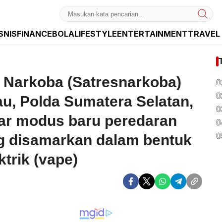
SNIS
FINANCE
BOLA
LIFESTYLE
ENTERTAINMENT
TRAVEL
dan Internasional
 Narkoba (Satresnarkoba)
0
0
u, Polda Sumatera Selatan,
0
ar modus baru peredaran
0
0
ng disamarkan dalam bentuk
trik (vape)