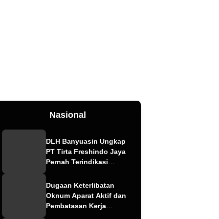
Nasional
DLH Banyuasin Ungkap
PT Tirta Freshindo Jaya
Pernah Terindikasi
Sebabkan Pencemaran,
Dugaan Limbah Kembali
Dugaan Keterlibatan
Diselidiki
Oknum Aparat Aktif dan
Pembatasan Kerja
Wartawan oleh