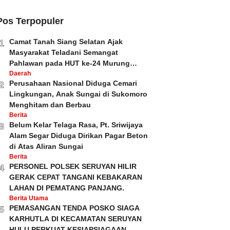
Pos Terpopuler
Camat Tanah Siang Selatan Ajak
1
Masyarakat Teladani Semangat
Pahlawan pada HUT ke-24 Murung
Raya dan HUT ke-81 Kemerdekaan RI
Daerah
Perusahaan Nasional Diduga Cemari
2
Lingkungan, Anak Sungai di Sukomoro
Menghitam dan Berbau
Berita
Belum Kelar Telaga Rasa, Pt. Sriwijaya
3
Alam Segar Diduga Dirikan Pagar Beton
di Atas Aliran Sungai
Berita
PERSONEL POLSEK SERUYAN HILIR
4
GERAK CEPAT TANGANI KEBAKARAN
LAHAN DI PEMATANG PANJANG.
Berita Utama
PEMASANGAN TENDA POSKO SIAGA
5
KARHUTLA DI KECAMATAN SERUYAN
HULU PERKUAT KESIAPSIAGAAN.