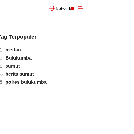
Network
Tag Terpopuler
1
medan
2
Bulukumba
3
sumut
4
berita sumut
5
polres bulukumba