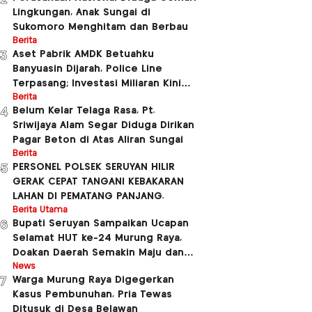
2
Lingkungan, Anak Sungai di
Sukomoro Menghitam dan Berbau
Berita
Aset Pabrik AMDK Betuahku
3
Banyuasin Dijarah, Police Line
Terpasang; Investasi Miliaran Kini
Dipertanyakan
Berita
Belum Kelar Telaga Rasa, Pt.
4
Sriwijaya Alam Segar Diduga Dirikan
Pagar Beton di Atas Aliran Sungai
Berita
PERSONEL POLSEK SERUYAN HILIR
5
GERAK CEPAT TANGANI KEBAKARAN
LAHAN DI PEMATANG PANJANG.
Berita Utama
Bupati Seruyan Sampaikan Ucapan
6
Selamat HUT ke-24 Murung Raya,
Doakan Daerah Semakin Maju dan
Sejahtera
News
Warga Murung Raya Digegerkan
7
Kasus Pembunuhan, Pria Tewas
Ditusuk di Desa Belawan