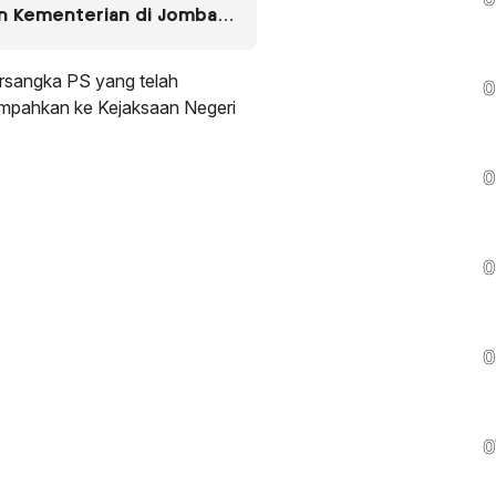
0
an Kementerian di Jombang
tersangka PS yang telah
0
limpahkan ke Kejaksaan Negeri
0
0
0
0