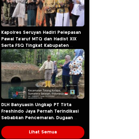
Kapolres Seruyan Hadiri Pelepasan
Pawai Ta’aruf MTQ dan Hadist XlX
Serta FSQ Tingkat Kabupaten
Seruyan Tahun 2026.
DLH Banyuasin Ungkap PT Tirta
Freshindo Jaya Pernah Terindikasi
Sebabkan Pencemaran, Dugaan
Limbah Kembali Diselidiki
Lihat Semua