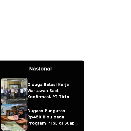
Nasional
Diduga Batasi Kerja
Wartawan Saat
Konfirmasi, PT Tirta
Fresindo Jaya Jadi
Sorotan
Dugaan Pungutan
Rp450 Ribu pada
Program PTSL di Suak
Tapeh Jadi Sorotan,