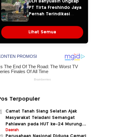
DLH Banyuasin Ungkap
Sembawa Terulang
PT Tirta Freshindo Jaya
Pernah Terindikasi
Sebabkan Pencemaran,
Dugaan Limbah Kembali
Lihat Semua
Diselidiki
Pos Terpopuler
Camat Tanah Siang Selatan Ajak
1
Masyarakat Teladani Semangat
Pahlawan pada HUT ke-24 Murung
Raya dan HUT ke-81 Kemerdekaan RI
Daerah
Perusahaan Nasional Diduga Cemari