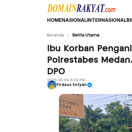
HOME
NASIONAL
INTERNASIONAL
BI
Domain Rakyat
Berita Hari Ini Terkini dan Terbaru Indone
Beranda
Berita Utama
Ibu Korban Pengani
Polrestabes Medan,
DPO
2026-05-09 8:05 PM
Firdaus Sofyan