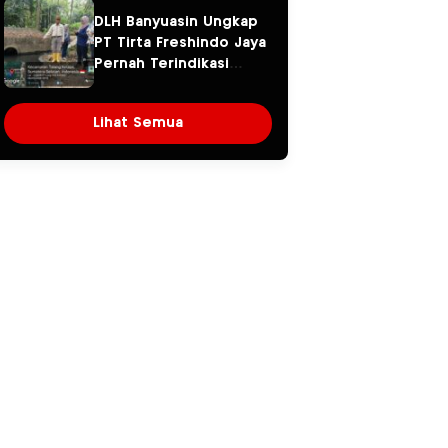
Warga Khawatir Kasus
DLH Banyuasin Ungkap
Sembawa Terulang
PT Tirta Freshindo Jaya
Pernah Terindikasi
Sebabkan Pencemaran,
Dugaan Limbah Kembali
Lihat Semua
Diselidiki