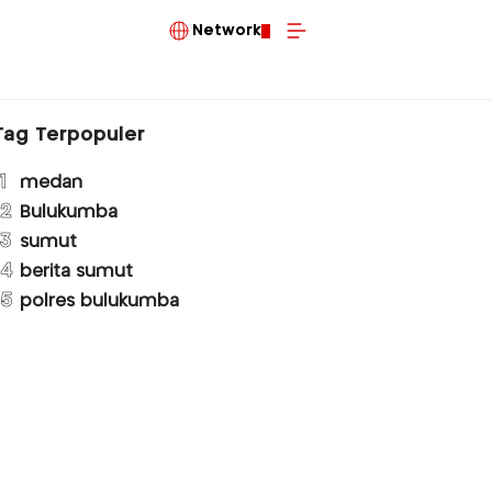
Network
Tag Terpopuler
1
medan
2
Bulukumba
3
sumut
4
berita sumut
5
polres bulukumba