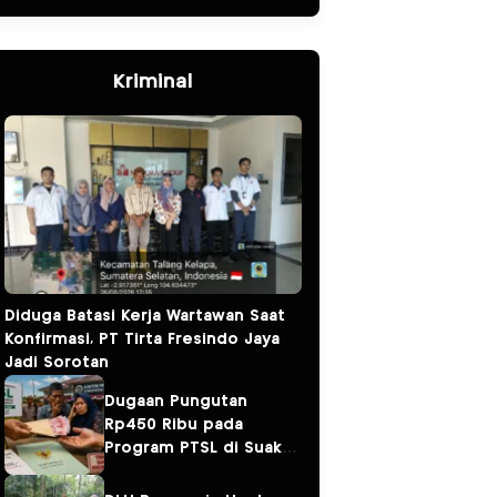
Kriminal
Diduga Batasi Kerja Wartawan Saat
Konfirmasi, PT Tirta Fresindo Jaya
Jadi Sorotan
Dugaan Pungutan
Rp450 Ribu pada
Program PTSL di Suak
Tapeh Jadi Sorotan,
Warga Khawatir Kasus