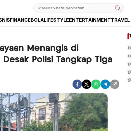
SNIS
FINANCE
BOLA
LIFESTYLE
ENTERTAINMENT
TRAVEL
sia dan Internasional
ayaan Menangis di
0
0
 Desak Polisi Tangkap Tiga
0
0
0