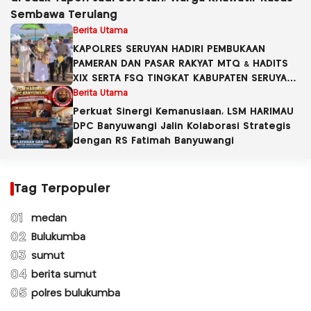
Sembawa Terulang
Berita Utama
KAPOLRES SERUYAN HADIRI PEMBUKAAN
PAMERAN DAN PASAR RAKYAT MTQ & HADITS
XIX SERTA FSQ TINGKAT KABUPATEN SERUYAN
TAHUN 2026
Berita Utama
Perkuat Sinergi Kemanusiaan, LSM HARIMAU
DPC Banyuwangi Jalin Kolaborasi Strategis
dengan RS Fatimah Banyuwangi
Tag Terpopuler
01
medan
02
Bulukumba
03
sumut
04
berita sumut
05
polres bulukumba