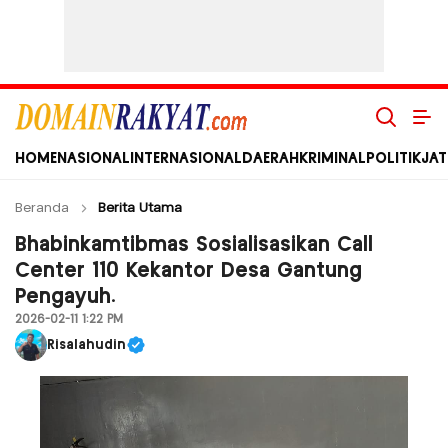
Domain Rakyat
Berita Hari Ini Terkini dan Terbaru Indonesia dan Internasional
HOME
NASIONAL
INTERNASIONAL
DAERAH
KRIMINAL
POLITIK
JAT
Beranda
Berita Utama
Bhabinkamtibmas Sosialisasikan Call
Center 110 Kekantor Desa Gantung
Pengayuh.
2026-02-11 1:22 PM
Risalahudin