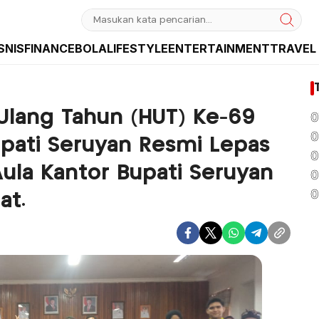
SNIS
FINANCE
BOLA
LIFESTYLE
ENTERTAINMENT
TRAVEL
sia dan Internasional
Ulang Tahun (HUT) Ke-69
0
0
Bupati Seruyan Resmi Lepas
0
Aula Kantor Bupati Seruyan
0
0
at.