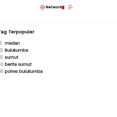
Network
Tag Terpopuler
1
medan
2
Bulukumba
3
sumut
4
berita sumut
5
polres bulukumba