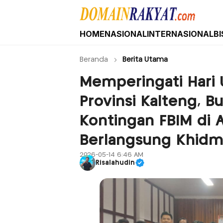
HOME
NASIONAL
INTERNASIONAL
BI
Domain Rakyat
Berita Hari Ini Terkini dan Terbaru Indone
Beranda
Berita Utama
Memperingati Hari 
Provinsi Kalteng, 
Kontingan FBIM di 
Berlangsung Khidm
2026-05-14 6:46 AM
Risalahudin