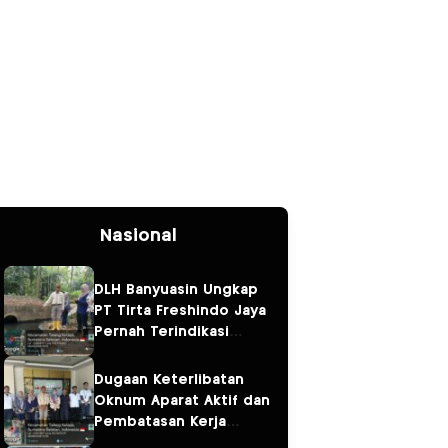
Nasional
DLH Banyuasin Ungkap
PT Tirta Freshindo Jaya
Pernah Terindikasi
Sebabkan Pencemaran,
Dugaan Limbah Kembali
Dugaan Keterlibatan
Diselidiki
Oknum Aparat Aktif dan
Pembatasan Kerja
Wartawan oleh