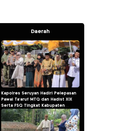
Daerah
Kapolres Seruyan Hadiri Pelepasan
Pawai Ta’aruf MTQ dan Hadist XlX
Serta FSQ Tingkat Kabupaten
Seruyan Tahun 2026.