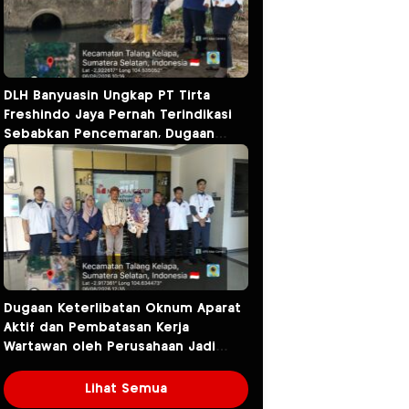
DLH Banyuasin Ungkap PT Tirta
Freshindo Jaya Pernah Terindikasi
Sebabkan Pencemaran, Dugaan
Limbah Kembali Diselidiki
Dugaan Keterlibatan Oknum Aparat
Aktif dan Pembatasan Kerja
Wartawan oleh Perusahaan Jadi
Sorotan dalam Kasus Dugaan
Pencemaran Limbah PT Tirta
Lihat Semua
Fresindo Jaya