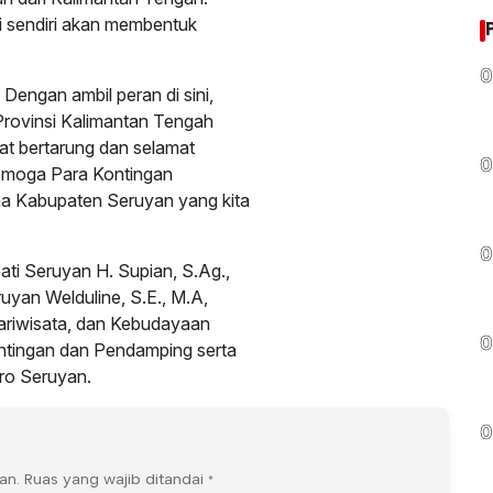
i sendiri akan membentuk
0
Dengan ambil peran di sini,
 Provinsi Kalimantan Tengah
at bertarung dan selamat
0
semoga Para Kontingan
Kabupaten Seruyan yang kita
0
pati Seruyan H. Supian, S.Ag.,
yan Welduline, S.E., M.A,
ariwisata, dan Kebudayaan
0
tingan dan Pendamping serta
ro Seruyan.
0
an.
Ruas yang wajib ditandai
*