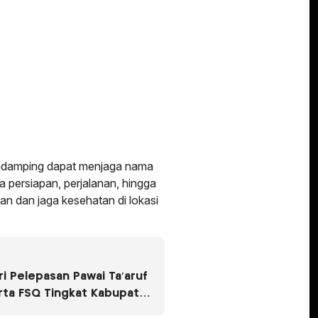
endamping dapat menjaga nama
 persiapan, perjalanan, hingga
n dan jaga kesehatan di lokasi
i Pelepasan Pawai Ta’aruf
rta FSQ Tingkat Kabupaten