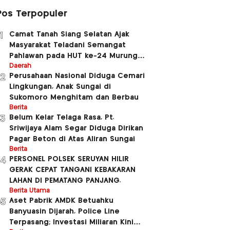
Pos Terpopuler
Camat Tanah Siang Selatan Ajak
1
Masyarakat Teladani Semangat
Pahlawan pada HUT ke-24 Murung
Raya dan HUT ke-81 Kemerdekaan RI
Daerah
Perusahaan Nasional Diduga Cemari
2
Lingkungan, Anak Sungai di
Sukomoro Menghitam dan Berbau
Berita
Belum Kelar Telaga Rasa, Pt.
3
Sriwijaya Alam Segar Diduga Dirikan
Pagar Beton di Atas Aliran Sungai
Berita
PERSONEL POLSEK SERUYAN HILIR
4
GERAK CEPAT TANGANI KEBAKARAN
LAHAN DI PEMATANG PANJANG.
Berita Utama
Aset Pabrik AMDK Betuahku
5
Banyuasin Dijarah, Police Line
Terpasang; Investasi Miliaran Kini