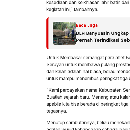
kesediaan dan keikhlasan lahir batin dar
kegiatan ini,” tambahnya.
Baca Juga:
DLH Banyuasin Ungkap 
Pernah Terindikasi Se
Dugaan Limbah Kembali 
Untuk Membakar semangat para atlet Bu
Seruyan untuk membawa pulang prestas
dan kalah adalah hal biasa, beliau men
untuk mampu menembus peringkat tiga bes
“Kami percayakan nama Kabupaten Se
Buatlah sejarah baru. Menang atau kalah 
apabila kita bisa berada di peringkat ti
tegasnya.
Menutup sambutannya, beliau menekank
adalah wujud kebanggaan sebagai bagia