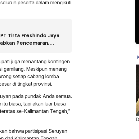
i seluruh peserta dalam mengikuti
PT Tirta Freshindo Jaya
babkan Pencemaran,
Diselidiki
pati juga menantang kontingen
i gemilang. Meskipun menang
dorong setiap cabang lomba
ar di tingkat provinsi.
ruyan pada pundak Anda semua.
itu biasa, tapi akan luar biasa
ga teratas se-Kalimantan Tengah,”
an bahwa partisipasi Seruyan
n dari Kalimantan Tengah.