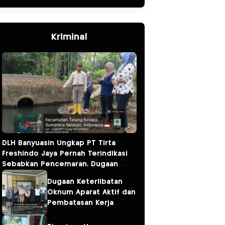
Kriminal
DLH Banyuasin Ungkap PT Tirta
Freshindo Jaya Pernah Terindikasi
Sebabkan Pencemaran, Dugaan
Limbah Kembali Diselidiki
Dugaan Keterlibatan
Oknum Aparat Aktif dan
Pembatasan Kerja
Wartawan oleh
Perusahaan Jadi