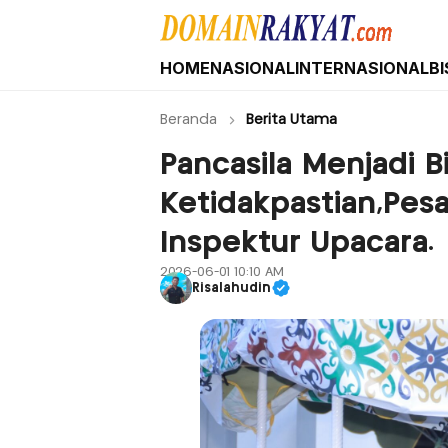
HOME
NASIONAL
INTERNASIONAL
BI
Domain Rakyat
Berita Hari Ini Terkini dan Terbaru Indone
Beranda
Berita Utama
Pancasila Menjadi 
Ketidakpastian,Pes
Inspektur Upacara.
2026-06-01 10:10 AM
Risalahudin