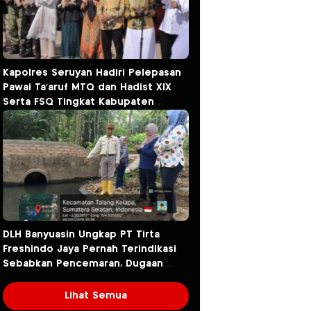
Kapolres Seruyan Hadiri Pelepasan
Pawai Ta’aruf MTQ dan Hadist XlX
Serta FSQ Tingkat Kabupaten
Seruyan Tahun 2026.
DLH Banyuasin Ungkap PT Tirta
Freshindo Jaya Pernah Terindikasi
Sebabkan Pencemaran, Dugaan
Limbah Kembali Diselidiki
Lihat Semua