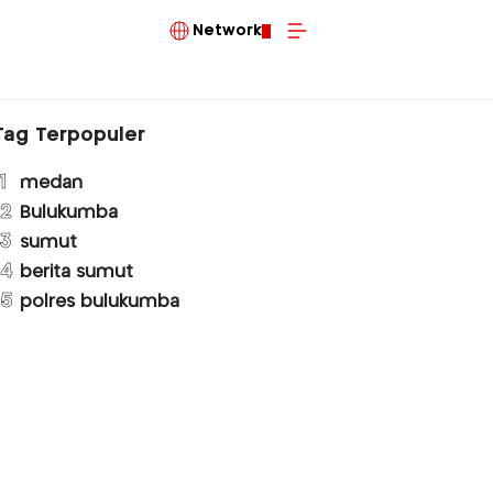
Network
Tag Terpopuler
1
medan
2
Bulukumba
3
sumut
4
berita sumut
5
polres bulukumba