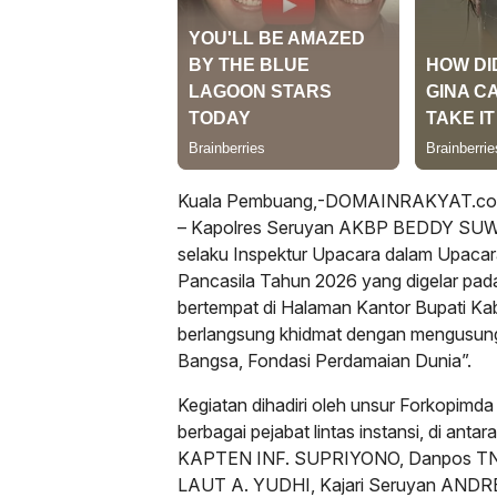
Kuala Pembuang,-DOMAINRAKYAT.com//
– Kapolres Seruyan AKBP BEDDY SUWEND
selaku Inspektur Upacara dalam Upacara
Pancasila Tahun 2026 yang digelar pada
bertempat di Halaman Kantor Bupati K
berlangsung khidmat dengan mengusun
Bangsa, Fondasi Perdamaian Dunia”.
Kegiatan dihadiri oleh unsur Forkopim
berbagai pejabat lintas instansi, di an
KAPTEN INF. SUPRIYONO, Danpos TN
LAUT A. YUDHI, Kajari Seruyan ANDRE