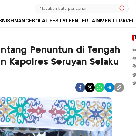
SNIS
FINANCE
BOLA
LIFESTYLE
ENTERTAINMENT
TRAVEL
sia dan Internasional
Bintang Penuntun di Tengah
0
0
an Kapolres Seruyan Selaku
0
0
0