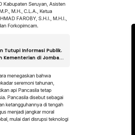
 Kabupaten Seruyan, Asisten
.P., M.H., C.L.A., Ketua
MAD FAROBY, S.H.I., M.H.I.,
dan Forkopimcam.
 Tutupi Informasi Publik,
an Kementerian di Jombang
cara menegaskan bahwa
sekadar seremoni tahunan,
kan api Pancasila tetap
ia. Pancasila disebut sebagai
an ketangguhannya di tengah
gus menjadi jangkar moral
l, mulai dari disrupsi teknologi