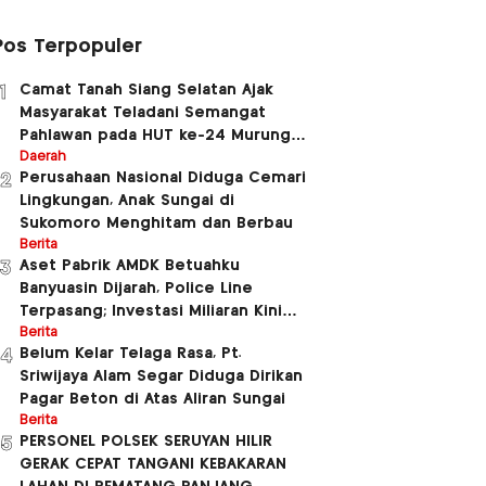
Pos Terpopuler
Camat Tanah Siang Selatan Ajak
1
Masyarakat Teladani Semangat
Pahlawan pada HUT ke-24 Murung
Raya dan HUT ke-81 Kemerdekaan RI
Daerah
Perusahaan Nasional Diduga Cemari
2
Lingkungan, Anak Sungai di
Sukomoro Menghitam dan Berbau
Berita
Aset Pabrik AMDK Betuahku
3
Banyuasin Dijarah, Police Line
Terpasang; Investasi Miliaran Kini
Dipertanyakan
Berita
Belum Kelar Telaga Rasa, Pt.
4
Sriwijaya Alam Segar Diduga Dirikan
Pagar Beton di Atas Aliran Sungai
Berita
PERSONEL POLSEK SERUYAN HILIR
5
GERAK CEPAT TANGANI KEBAKARAN