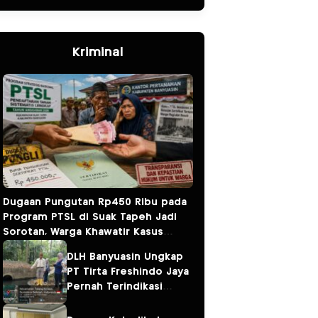
Kriminal
Dugaan Pungutan Rp450 Ribu pada
Program PTSL di Suak Tapeh Jadi
Sorotan, Warga Khawatir Kasus
Sembawa Terulang
DLH Banyuasin Ungkap
PT Tirta Freshindo Jaya
Pernah Terindikasi
Sebabkan Pencemaran,
Dugaan Limbah Kembali