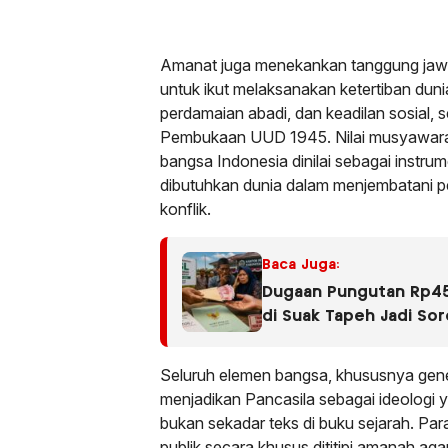
Amanat juga menekankan tanggung jawa
untuk ikut melaksanakan ketertiban dun
perdamaian abadi, dan keadilan sosial
Pembukaan UUD 1945. Nilai musyawara
bangsa Indonesia dinilai sebagai instru
dibutuhkan dunia dalam menjembatani 
konflik.
Baca Juga:
Dugaan Pungutan Rp45
di Suak Tapeh Jadi Sor
Kasus Sembawa Terul
Seluruh elemen bangsa, khususnya gene
menjadikan Pancasila sebagai ideologi ya
bukan sekadar teks di buku sejarah. Par
publik secara khusus dititipi amanah agar