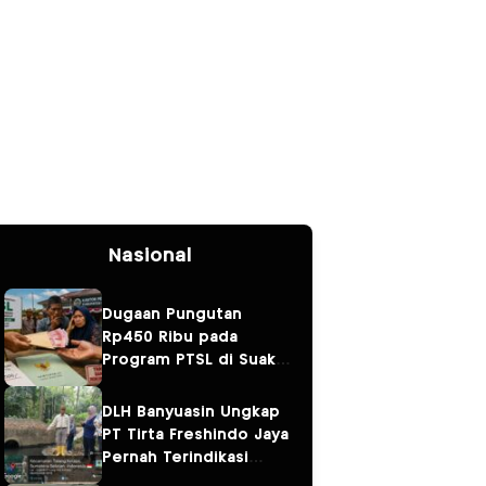
Nasional
Dugaan Pungutan
Rp450 Ribu pada
Program PTSL di Suak
Tapeh Jadi Sorotan,
Warga Khawatir Kasus
DLH Banyuasin Ungkap
Sembawa Terulang
PT Tirta Freshindo Jaya
Pernah Terindikasi
Sebabkan Pencemaran,