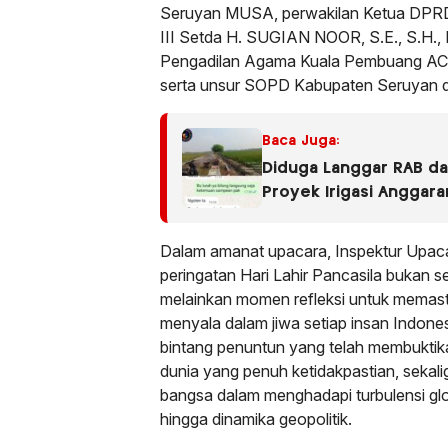
Seruyan MUSA, perwakilan Ketua DPRD
III Setda H. SUGIAN NOOR, S.E., S.H., M
Pengadilan Agama Kuala Pembuang ACH
serta unsur SOPD Kabupaten Seruyan 
Baca Juga:
Diduga Langgar RAB dan
Proyek Irigasi Anggar
Terancam Diaudit
Dalam amanat upacara, Inspektur Upa
peringatan Hari Lahir Pancasila bukan 
melainkan momen refleksi untuk memasti
menyala dalam jiwa setiap insan Indones
bintang penuntun yang telah membuktik
dunia yang penuh ketidakpastian, sekali
bangsa dalam menghadapi turbulensi globa
hingga dinamika geopolitik.