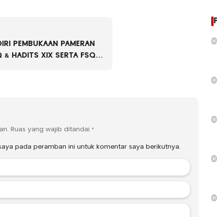
0
DIRI PEMBUKAAN PAMERAN
 & HADITS XIX SERTA FSQ
RUYAN TAHUN 2026
0
0
an.
Ruas yang wajib ditandai
*
saya pada peramban ini untuk komentar saya berikutnya.
0
0