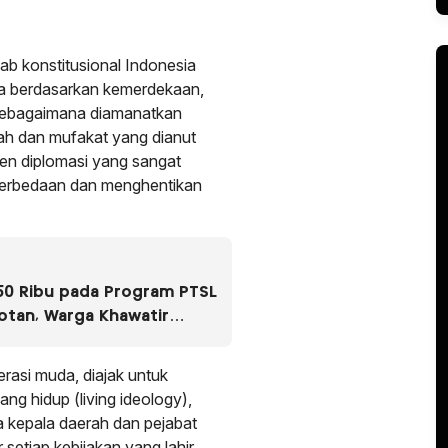
b konstitusional Indonesia
ia berdasarkan kemerdekaan,
, sebagaimana diamanatkan
h dan mufakat yang dianut
men diplomasi yang sangat
perbedaan dan menghentikan
0 Ribu pada Program PTSL
otan, Warga Khawatir
ang
rasi muda, diajak untuk
ng hidup (living ideology),
a kepala daerah dan pejabat
 setiap kebijakan yang lahir