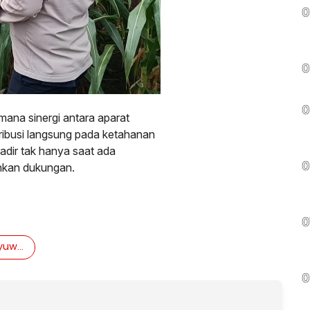
0
0
0
mana sinergi antara aparat
ibusi langsung pada ketahanan
adir tak hanya saat ada
uhkan dukungan.
0
0
Polresta Banyuwangi Turun Langsung ke Lahan
0