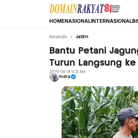
HOME
NASIONAL
INTERNASIONAL
BI
Domain Rakyat
Berita Hari Ini Terkini dan Terbaru Indone
Beranda
Jatim
Bantu Petani Jagun
Turun Langsung ke
2025-05-31 11:21 AM
Indra