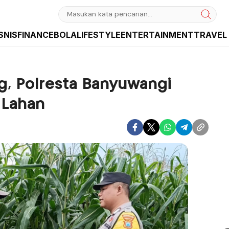
SNIS
FINANCE
BOLA
LIFESTYLE
ENTERTAINMENT
TRAVEL
sia dan Internasional
g, Polresta Banyuwangi
 Lahan