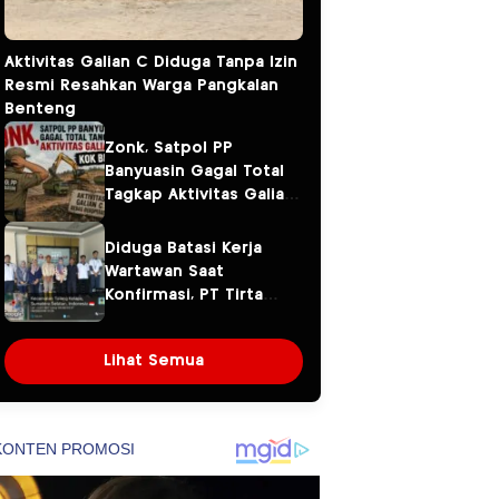
Aktivitas Galian C Diduga Tanpa Izin
Resmi Resahkan Warga Pangkalan
Benteng
Zonk, Satpol PP
Banyuasin Gagal Total
Tagkap Aktivitas Galian
C. Kok Bisa?
Diduga Batasi Kerja
Wartawan Saat
Konfirmasi, PT Tirta
Fresindo Jaya Jadi
Sorotan
Lihat Semua