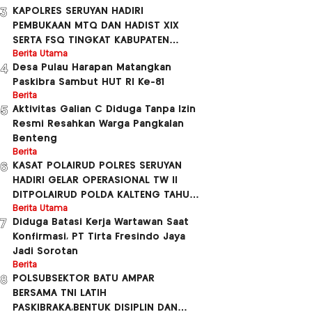
KAPOLRES SERUYAN HADIRI
3
PEMBUKAAN MTQ DAN HADIST XlX
SERTA FSQ TINGKAT KABUPATEN
SERUYAN TAUHUN 2026
Berita Utama
Desa Pulau Harapan Matangkan
4
BERLANGSUNG MERIAH.
Paskibra Sambut HUT RI Ke-81
Berita
Aktivitas Galian C Diduga Tanpa Izin
5
Resmi Resahkan Warga Pangkalan
Benteng
Berita
KASAT POLAIRUD POLRES SERUYAN
6
HADIRI GELAR OPERASIONAL TW ll
DITPOLAIRUD POLDA KALTENG TAHUN
2026.
Berita Utama
Diduga Batasi Kerja Wartawan Saat
7
Konfirmasi, PT Tirta Fresindo Jaya
Jadi Sorotan
Berita
POLSUBSEKTOR BATU AMPAR
8
BERSAMA TNI LATIH
PASKIBRAKA,BENTUK DISIPLIN DAN