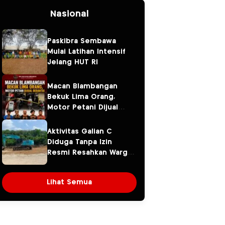
Nasional
Paskibra Sembawa
Mulai Latihan Intensif
Jelang HUT RI
Macan Blambangan
Bekuk Lima Orang,
Motor Petani Dijual
Berantai
Aktivitas Galian C
Diduga Tanpa Izin
Resmi Resahkan Warga
Pangkalan Benteng
Lihat Semua