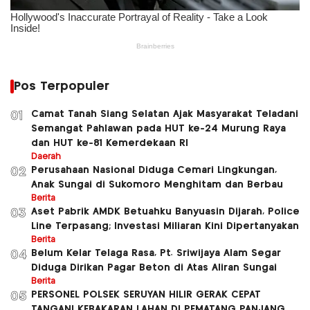
Pos Terpopuler
Camat Tanah Siang Selatan Ajak Masyarakat Teladani
01
Semangat Pahlawan pada HUT ke-24 Murung Raya
dan HUT ke-81 Kemerdekaan RI
Daerah
Perusahaan Nasional Diduga Cemari Lingkungan,
02
Anak Sungai di Sukomoro Menghitam dan Berbau
Berita
Aset Pabrik AMDK Betuahku Banyuasin Dijarah, Police
03
Line Terpasang; Investasi Miliaran Kini Dipertanyakan
Berita
Belum Kelar Telaga Rasa, Pt. Sriwijaya Alam Segar
04
Diduga Dirikan Pagar Beton di Atas Aliran Sungai
Berita
PERSONEL POLSEK SERUYAN HILIR GERAK CEPAT
05
TANGANI KEBAKARAN LAHAN DI PEMATANG PANJANG.