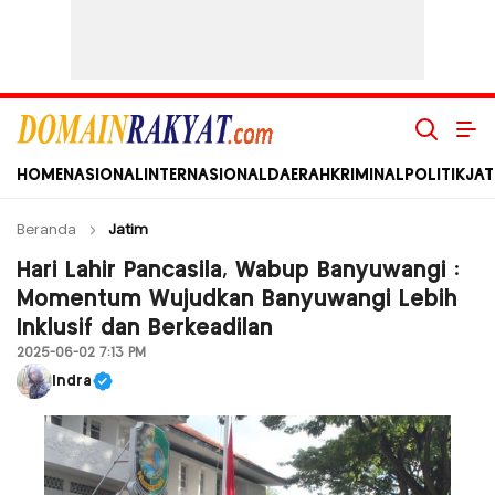
Domain Rakyat
Berita Hari Ini Terkini dan Terbaru Indonesia dan Internasional
HOME
NASIONAL
INTERNASIONAL
DAERAH
KRIMINAL
POLITIK
JAT
Beranda
Jatim
Hari Lahir Pancasila, Wabup Banyuwangi :
Momentum Wujudkan Banyuwangi Lebih
Inklusif dan Berkeadilan
2025-06-02 7:13 PM
Indra