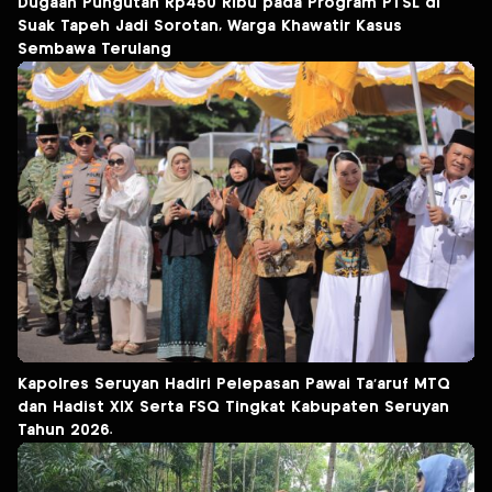
Dugaan Pungutan Rp450 Ribu pada Program PTSL di
Suak Tapeh Jadi Sorotan, Warga Khawatir Kasus
Sembawa Terulang
Kapolres Seruyan Hadiri Pelepasan Pawai Ta’aruf MTQ
dan Hadist XlX Serta FSQ Tingkat Kabupaten Seruyan
Tahun 2026.