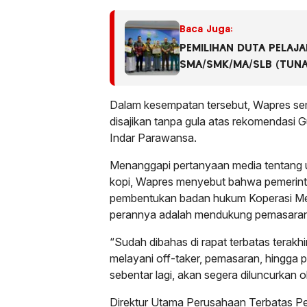
Baca Juga:
PEMILIHAN DUTA PELAJ
SMA/SMK/MA/SLB (TUNA
SAMARINDA TAHUN 202
Dalam kesempatan tersebut, Wapres sem
disajikan tanpa gula atas rekomendasi 
Indar Parawansa.
Menanggapi pertanyaan media tentang 
kopi, Wapres menyebut bahwa pemerint
pembentukan badan hukum Koperasi Mer
perannya adalah mendukung pemasaran 
“Sudah dibahas di rapat terbatas terakhir
melayani off-taker, pemasaran, hingga
sebentar lagi, akan segera diluncurkan o
Direktur Utama Perusahaan Terbatas P