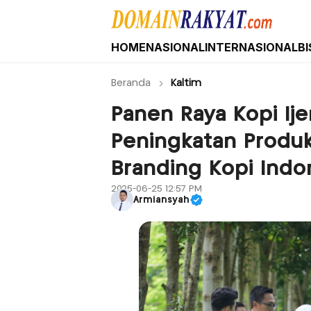
HOME
NASIONAL
INTERNASIONAL
BI
Domain Rakyat
Berita Hari Ini Terkini dan Terbaru Indone
Beranda
Kaltim
Panen Raya Kopi Ij
Peningkatan Produkti
Branding Kopi Indo
2025-06-25 12:57 PM
Armiansyah