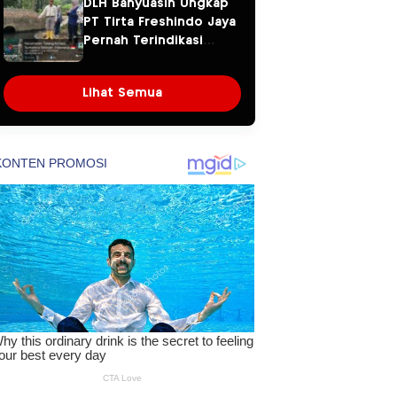
DLH Banyuasin Ungkap
Sembawa Terulang
PT Tirta Freshindo Jaya
Pernah Terindikasi
Sebabkan Pencemaran,
Dugaan Limbah Kembali
Lihat Semua
Diselidiki