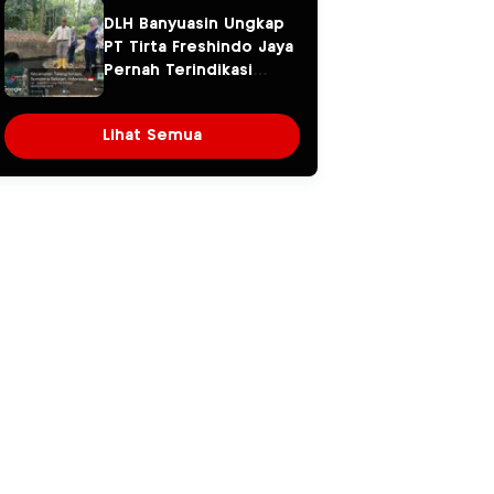
Warga Khawatir Kasus
DLH Banyuasin Ungkap
Sembawa Terulang
PT Tirta Freshindo Jaya
Pernah Terindikasi
Sebabkan Pencemaran,
Dugaan Limbah Kembali
Lihat Semua
Diselidiki