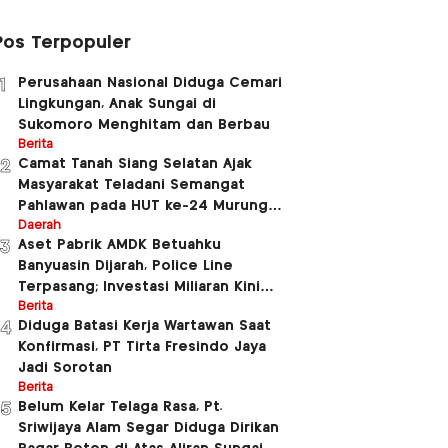
Pos Terpopuler
Perusahaan Nasional Diduga Cemari
1
Lingkungan, Anak Sungai di
Sukomoro Menghitam dan Berbau
Berita
Camat Tanah Siang Selatan Ajak
2
Masyarakat Teladani Semangat
Pahlawan pada HUT ke-24 Murung
Raya dan HUT ke-81 Kemerdekaan RI
Daerah
Aset Pabrik AMDK Betuahku
3
Banyuasin Dijarah, Police Line
Terpasang; Investasi Miliaran Kini
Dipertanyakan
Berita
Diduga Batasi Kerja Wartawan Saat
4
Konfirmasi, PT Tirta Fresindo Jaya
Jadi Sorotan
Berita
Belum Kelar Telaga Rasa, Pt.
5
Sriwijaya Alam Segar Diduga Dirikan