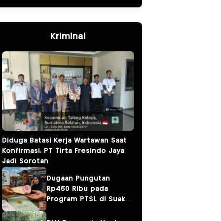
Kriminal
Diduga Batasi Kerja Wartawan Saat
Konfirmasi, PT Tirta Fresindo Jaya
Jadi Sorotan
Dugaan Pungutan
Rp450 Ribu pada
Program PTSL di Suak
Tapeh Jadi Sorotan,
Warga Khawatir Kasus