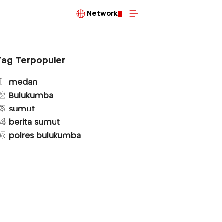
Network
Tag Terpopuler
1
medan
2
Bulukumba
3
sumut
4
berita sumut
5
polres bulukumba