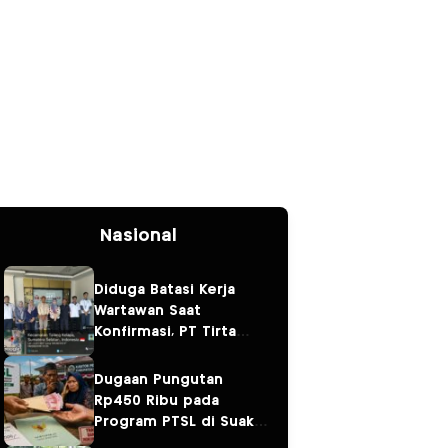
Nasional
Diduga Batasi Kerja
Wartawan Saat
Konfirmasi, PT Tirta
Fresindo Jaya Jadi
Sorotan
Dugaan Pungutan
Rp450 Ribu pada
Program PTSL di Suak
Tapeh Jadi Sorotan,