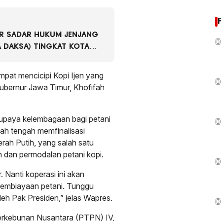
AR SADAR HUKUM JENJANG
0
 DAKSA) TINGKAT KOTA
5
pat mencicipi Kopi Ijen yang
0
Gubernur Jawa Timur, Khofifah
upaya kelembagaan bagi petani
0
ah tengah memfinalisasi
ah Putih, yang salah satu
dan permodalan petani kopi.
0
. Nanti koperasi ini akan
 pembiayaan petani. Tunggu
leh Pak Presiden,” jelas Wapres.
0
erkebunan Nusantara (PTPN) IV,