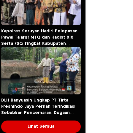
Kapolres Seruyan Hadiri Pelepasan
Pawai Ta’aruf MTQ dan Hadist XlX
Serta FSQ Tingkat Kabupaten
Seruyan Tahun 2026.
DLH Banyuasin Ungkap PT Tirta
Freshindo Jaya Pernah Terindikasi
Sebabkan Pencemaran, Dugaan
Limbah Kembali Diselidiki
Lihat Semua