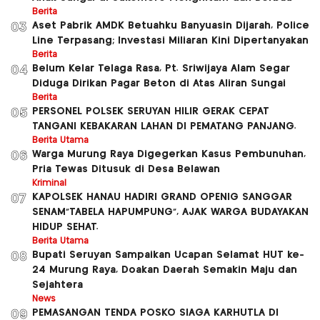
Berita
Aset Pabrik AMDK Betuahku Banyuasin Dijarah, Police
03
Line Terpasang; Investasi Miliaran Kini Dipertanyakan
Berita
Belum Kelar Telaga Rasa, Pt. Sriwijaya Alam Segar
04
Diduga Dirikan Pagar Beton di Atas Aliran Sungai
Berita
PERSONEL POLSEK SERUYAN HILIR GERAK CEPAT
05
TANGANI KEBAKARAN LAHAN DI PEMATANG PANJANG.
Berita Utama
Warga Murung Raya Digegerkan Kasus Pembunuhan,
06
Pria Tewas Ditusuk di Desa Belawan
Kriminal
KAPOLSEK HANAU HADIRI GRAND OPENIG SANGGAR
07
SENAM”TABELA HAPUMPUNG”, AJAK WARGA BUDAYAKAN
HIDUP SEHAT.
Berita Utama
Bupati Seruyan Sampaikan Ucapan Selamat HUT ke-
08
24 Murung Raya, Doakan Daerah Semakin Maju dan
Sejahtera
News
PEMASANGAN TENDA POSKO SIAGA KARHUTLA DI
09