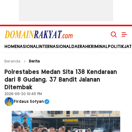
Domain Rakyat
Berita Hari Ini Terkini dan Terbaru Indonesia dan Internasional
HOME
NASIONAL
INTERNASIONAL
DAERAH
KRIMINAL
POLITIK
JAT
Beranda
Berita
Polrestabes Medan Sita 138 Kendaraan
dari 8 Gudang, 37 Bandit Jalanan
Ditembak
2026-05-30 10:45 PM
Firdaus Sofyan