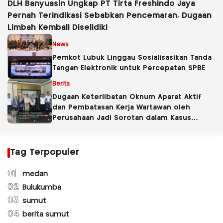
DLH Banyuasin Ungkap PT Tirta Freshindo Jaya
Pernah Terindikasi Sebabkan Pencemaran, Dugaan
Limbah Kembali Diselidiki
News
Pemkot Lubuk Linggau Sosialisasikan Tanda
Tangan Elektronik untuk Percepatan SPBE
Berita
Dugaan Keterlibatan Oknum Aparat Aktif
dan Pembatasan Kerja Wartawan oleh
Perusahaan Jadi Sorotan dalam Kasus
Dugaan Pencemaran Limbah PT Tirta
Fresindo Jaya
Tag Terpopuler
01
medan
02
Bulukumba
03
sumut
04
berita sumut