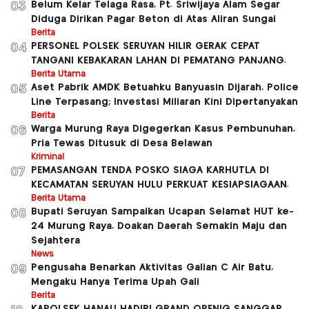
Belum Kelar Telaga Rasa, Pt. Sriwijaya Alam Segar
03
Diduga Dirikan Pagar Beton di Atas Aliran Sungai
Berita
PERSONEL POLSEK SERUYAN HILIR GERAK CEPAT
04
TANGANI KEBAKARAN LAHAN DI PEMATANG PANJANG.
Berita Utama
Aset Pabrik AMDK Betuahku Banyuasin Dijarah, Police
05
Line Terpasang; Investasi Miliaran Kini Dipertanyakan
Berita
Warga Murung Raya Digegerkan Kasus Pembunuhan,
06
Pria Tewas Ditusuk di Desa Belawan
Kriminal
PEMASANGAN TENDA POSKO SIAGA KARHUTLA DI
07
KECAMATAN SERUYAN HULU PERKUAT KESIAPSIAGAAN.
Berita Utama
Bupati Seruyan Sampaikan Ucapan Selamat HUT ke-
08
24 Murung Raya, Doakan Daerah Semakin Maju dan
Sejahtera
News
Pengusaha Benarkan Aktivitas Galian C Air Batu,
09
Mengaku Hanya Terima Upah Gali
Berita