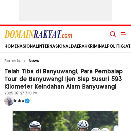
Domain Rakyat
Berita Hari Ini Terkini dan Terbaru Indonesia dan Internasional
HOME
NASIONAL
INTERNASIONAL
DAERAH
KRIMINAL
POLITIK
JAT
Beranda
News
Telah Tiba di Banyuwangi, Para Pembalap
Tour de Banyuwangi Ijen Siap Susuri 593
Kilometer Keindahan Alam Banyuwangi
2025-07-27 7:10 PM
Indra