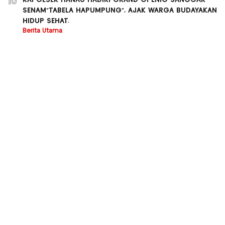
KAPOLSEK HANAU HADIRI GRAND OPENIG SANGGAR
10
SENAM”TABELA HAPUMPUNG”, AJAK WARGA BUDAYAKAN
HIDUP SEHAT.
Berita Utama