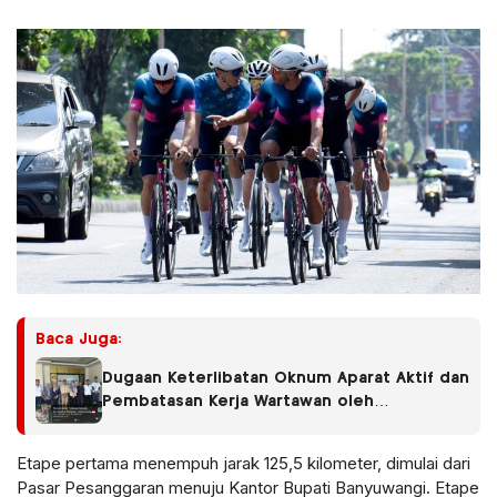
Baca Juga:
Dugaan Keterlibatan Oknum Aparat Aktif dan
Pembatasan Kerja Wartawan oleh
Perusahaan Jadi Sorotan dalam Kasus
Dugaan Pencemaran Limbah PT Tirta
Etape pertama menempuh jarak 125,5 kilometer, dimulai dari
Fresindo Jaya
Pasar Pesanggaran menuju Kantor Bupati Banyuwangi. Etape