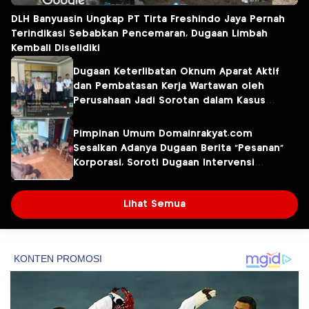
DLH Banyuasin Ungkap PT Tirta Freshindo Jaya Pernah
Terindikasi Sebabkan Pencemaran, Dugaan Limbah
Kembali Diselidiki
Dugaan Keterlibatan Oknum Aparat Aktif
dan Pembatasan Kerja Wartawan oleh
Perusahaan Jadi Sorotan dalam Kasus
Dugaan Pencemaran Limbah PT Tirta
Fresindo Jaya
Pimpinan Umum Domainrakyat.com
Sesalkan Adanya Dugaan Berita “Pesanan”
Korporasi, Soroti Dugaan Intervensi
terhadap Narasumber Kasus Pencemaran
Lingkungan
Lihat Semua