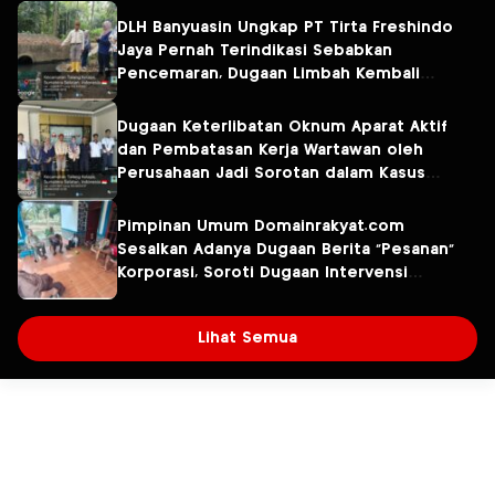
DLH Banyuasin Ungkap PT Tirta Freshindo
Jaya Pernah Terindikasi Sebabkan
Pencemaran, Dugaan Limbah Kembali
Diselidiki
Dugaan Keterlibatan Oknum Aparat Aktif
dan Pembatasan Kerja Wartawan oleh
Perusahaan Jadi Sorotan dalam Kasus
Dugaan Pencemaran Limbah PT Tirta
Fresindo Jaya
Pimpinan Umum Domainrakyat.com
Sesalkan Adanya Dugaan Berita “Pesanan”
Korporasi, Soroti Dugaan Intervensi
terhadap Narasumber Kasus Pencemaran
Lingkungan
Lihat Semua