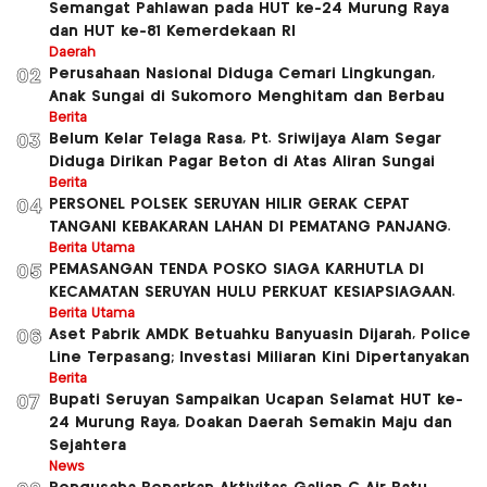
Semangat Pahlawan pada HUT ke-24 Murung Raya
dan HUT ke-81 Kemerdekaan RI
Daerah
Perusahaan Nasional Diduga Cemari Lingkungan,
02
Anak Sungai di Sukomoro Menghitam dan Berbau
Berita
Belum Kelar Telaga Rasa, Pt. Sriwijaya Alam Segar
03
Diduga Dirikan Pagar Beton di Atas Aliran Sungai
Berita
PERSONEL POLSEK SERUYAN HILIR GERAK CEPAT
04
TANGANI KEBAKARAN LAHAN DI PEMATANG PANJANG.
Berita Utama
PEMASANGAN TENDA POSKO SIAGA KARHUTLA DI
05
KECAMATAN SERUYAN HULU PERKUAT KESIAPSIAGAAN.
Berita Utama
Aset Pabrik AMDK Betuahku Banyuasin Dijarah, Police
06
Line Terpasang; Investasi Miliaran Kini Dipertanyakan
Berita
Bupati Seruyan Sampaikan Ucapan Selamat HUT ke-
07
24 Murung Raya, Doakan Daerah Semakin Maju dan
Sejahtera
News