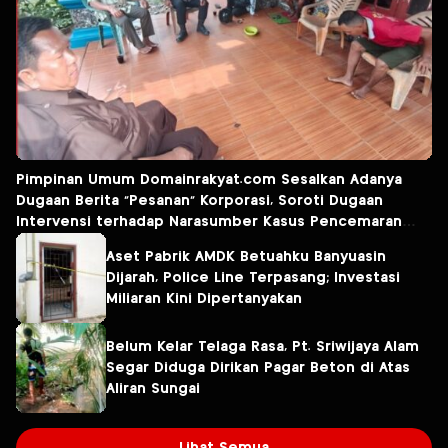
Pimpinan Umum Domainrakyat.com Sesalkan Adanya
Dugaan Berita “Pesanan” Korporasi, Soroti Dugaan
Intervensi terhadap Narasumber Kasus Pencemaran
Lingkungan
Aset Pabrik AMDK Betuahku Banyuasin
Dijarah, Police Line Terpasang; Investasi
Miliaran Kini Dipertanyakan
Belum Kelar Telaga Rasa, Pt. Sriwijaya Alam
Segar Diduga Dirikan Pagar Beton di Atas
Aliran Sungai