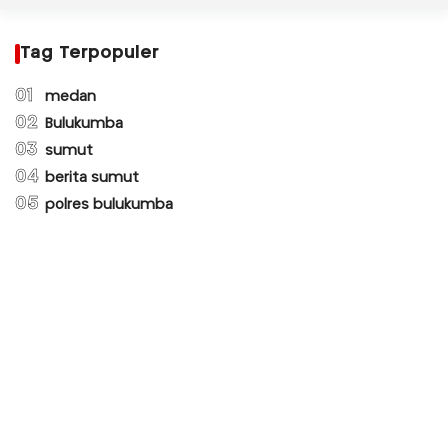
Tag Terpopuler
01
medan
02
Bulukumba
03
sumut
04
berita sumut
05
polres bulukumba