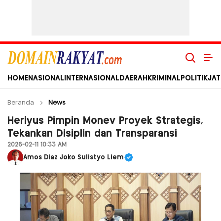
Domain Rakyat
Berita Hari Ini Terkini dan Terbaru Indonesia dan Internasional
HOME
NASIONAL
INTERNASIONAL
DAERAH
KRIMINAL
POLITIK
JAT
Beranda
News
Heriyus Pimpin Monev Proyek Strategis,
Tekankan Disiplin dan Transparansi
2026-02-11 10:33 AM
Amos Diaz Joko Sulistyo Liem