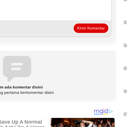
0
0
0
m ada komentar disini
0
ng pertama berkomentar disini
0