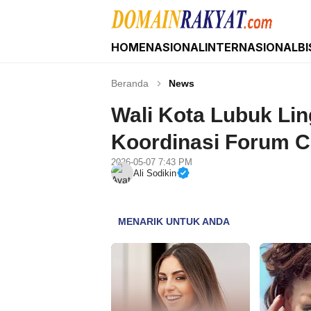
HOME
NASIONAL
INTERNASIONAL
BI
Domain Rakyat
Berita Hari Ini Terkini dan Terbaru Indonesia 
Beranda
News
Wali Kota Lubuk Li
Koordinasi Forum C
2026-05-07 7:43 PM
Ali Sodikin