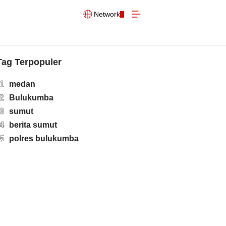
Network
Tag Terpopuler
1
medan
2
Bulukumba
3
sumut
4
berita sumut
5
polres bulukumba