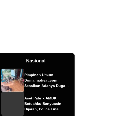
Nasional
Pimpinan Umum
Domainrakyat.com
Sesalkan Adanya Dugaan
Berita “Pesanan”
Korporasi, Soroti Dugaan
Aset Pabrik AMDK
Intervensi terhadap
Betuahku Banyuasin
Narasumber Kasus
Dijarah, Police Line
Pencemaran Lingkungan
Terpasang; Investasi