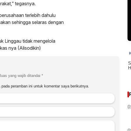
akat,” tegasnya.
perusahaan terlebih dahulu
nakan sehingga selaras dengan
k Linggau tidak mengelola
as nya (Alisodikin)
Ruas yang wajib ditandai
*
 pada peramban ini untuk komentar saya berikutnya.
0
0