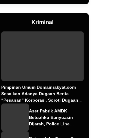
Kriminal
Pimpinan Umum Domainrakyat.com
Sesalkan Adanya Dugaan Berita
“Pesanan” Korporasi, Soroti Dugaan
Intervensi terhadap Narasumber Kasus
Aset Pabrik AMDK
Pencemaran Lingkungan
Betuahku Banyuasin
Dijarah, Police Line
Terpasang; Investasi
Miliaran Kini