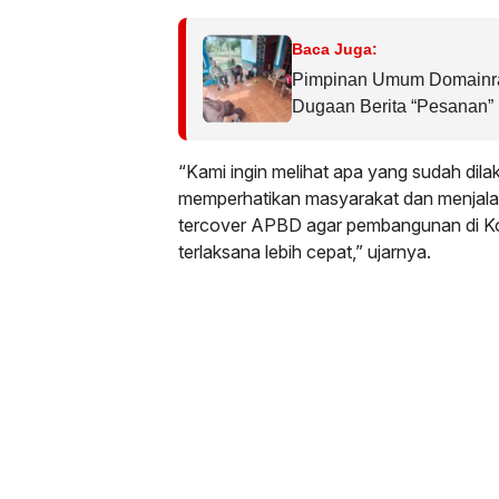
Baca Juga:
Pimpinan Umum Domainra
Dugaan Berita “Pesanan” 
Intervensi terhadap Nar
Lingkungan
“Kami ingin melihat apa yang sudah dil
memperhatikan masyarakat dan menjal
tercover APBD agar pembangunan di Ko
terlaksana lebih cepat,” ujarnya.