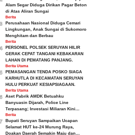
Alam Segar Diduga Dirikan Pagar Beton
di Atas Aliran Sungai
Berita
Perusahaan Nasional Diduga Cemari
3
Lingkungan, Anak Sungai di Sukomoro
Menghitam dan Berbau
Berita
PERSONEL POLSEK SERUYAN HILIR
4
GERAK CEPAT TANGANI KEBAKARAN
LAHAN DI PEMATANG PANJANG.
Berita Utama
PEMASANGAN TENDA POSKO SIAGA
5
KARHUTLA DI KECAMATAN SERUYAN
HULU PERKUAT KESIAPSIAGAAN.
Berita Utama
Aset Pabrik AMDK Betuahku
6
Banyuasin Dijarah, Police Line
Terpasang; Investasi Miliaran Kini
Dipertanyakan
Berita
Bupati Seruyan Sampaikan Ucapan
7
Selamat HUT ke-24 Murung Raya,
Doakan Daerah Semakin Maju dan