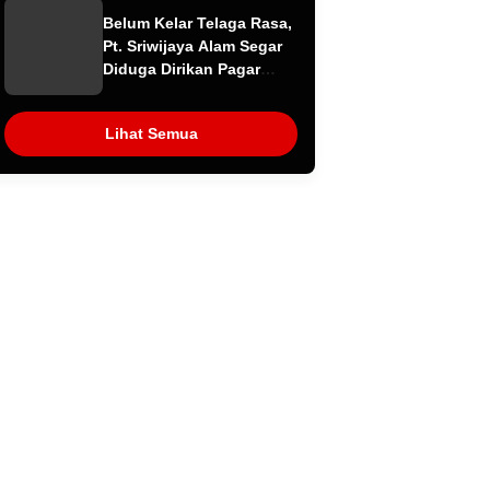
Miliaran Kini
Belum Kelar Telaga Rasa,
Dipertanyakan
Pt. Sriwijaya Alam Segar
Diduga Dirikan Pagar
Beton di Atas Aliran
Sungai
Lihat Semua