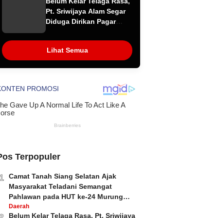
Belum Kelar Telaga Rasa,
Dipertanyakan
Pt. Sriwijaya Alam Segar
Diduga Dirikan Pagar
Beton di Atas Aliran
Sungai
Lihat Semua
Pos Terpopuler
Camat Tanah Siang Selatan Ajak
1
Masyarakat Teladani Semangat
Pahlawan pada HUT ke-24 Murung
Raya dan HUT ke-81 Kemerdekaan RI
Daerah
Belum Kelar Telaga Rasa, Pt. Sriwijaya
2