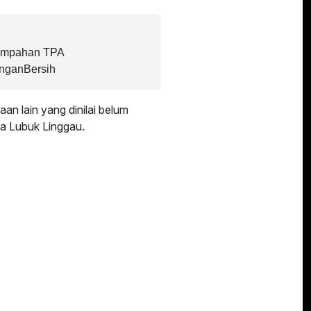
ampahan TPA
nganBersih
n lain yang dinilai belum
ta Lubuk Linggau.