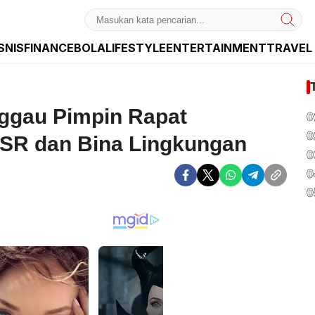
SNIS
FINANCE
BOLA
LIFESTYLE
ENTERTAINMENT
TRAVEL
dan Internasional
nggau Pimpin Rapat
0
0
SR dan Bina Lingkungan
0
0
0