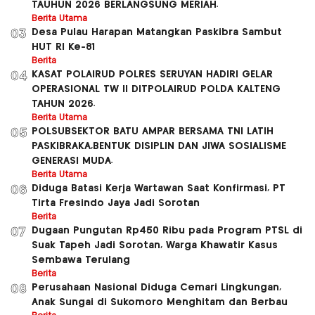
TAUHUN 2026 BERLANGSUNG MERIAH.
Berita Utama
Desa Pulau Harapan Matangkan Paskibra Sambut
03
HUT RI Ke-81
Berita
KASAT POLAIRUD POLRES SERUYAN HADIRI GELAR
04
OPERASIONAL TW ll DITPOLAIRUD POLDA KALTENG
TAHUN 2026.
Berita Utama
POLSUBSEKTOR BATU AMPAR BERSAMA TNI LATIH
05
PASKIBRAKA,BENTUK DISIPLIN DAN JIWA SOSIALISME
GENERASI MUDA.
Berita Utama
Diduga Batasi Kerja Wartawan Saat Konfirmasi, PT
06
Tirta Fresindo Jaya Jadi Sorotan
Berita
Dugaan Pungutan Rp450 Ribu pada Program PTSL di
07
Suak Tapeh Jadi Sorotan, Warga Khawatir Kasus
Sembawa Terulang
Berita
Perusahaan Nasional Diduga Cemari Lingkungan,
08
Anak Sungai di Sukomoro Menghitam dan Berbau