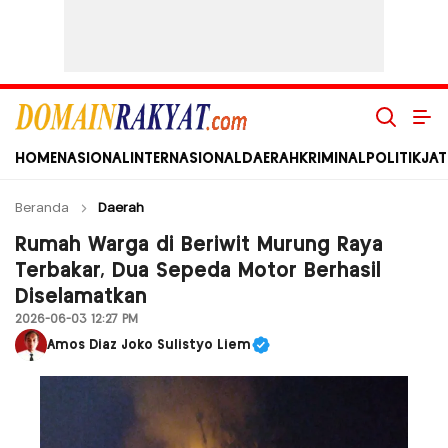
Domain Rakyat
Berita Hari Ini Terkini dan Terbaru Indonesia dan Internasional
HOME
NASIONAL
INTERNASIONAL
DAERAH
KRIMINAL
POLITIK
JAT
Beranda
Daerah
Rumah Warga di Beriwit Murung Raya
Terbakar, Dua Sepeda Motor Berhasil
Diselamatkan
2026-06-03 12:27 PM
Amos Diaz Joko Sulistyo Liem