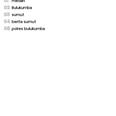
01
medan
02
Bulukumba
03
sumut
04
berita sumut
05
polres bulukumba