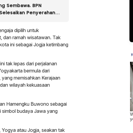
ang Sembawa, BPN
Selesaikan Penyerahan
L 2024 di Lima Desa
ngaja dipilih untuk
t, dan ramah wisatawan. Tak
kota ini sebagai Jogja ketimbang
i tak lepas dari perjalanan
Yogyakarta bermula dari
55, yang memisahkan Kerajaan
 dan wilayah kekuasaan
Sultan Hamengku Buwono sebagai
di simbol budaya Jawa yang
 Yogya atau Jogja, seakan tak