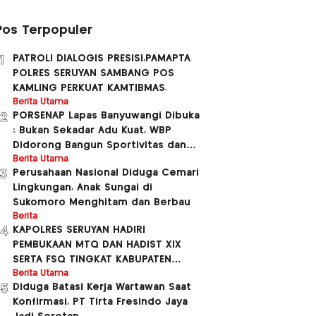
Pos Terpopuler
PATROLI DIALOGIS PRESISI,PAMAPTA
1
POLRES SERUYAN SAMBANG POS
KAMLING PERKUAT KAMTIBMAS.
Berita Utama
PORSENAP Lapas Banyuwangi Dibuka
2
: Bukan Sekadar Adu Kuat, WBP
Didorong Bangun Sportivitas dan
Nasionalisme
Berita Utama
Perusahaan Nasional Diduga Cemari
3
Lingkungan, Anak Sungai di
Sukomoro Menghitam dan Berbau
Berita
KAPOLRES SERUYAN HADIRI
4
PEMBUKAAN MTQ DAN HADIST XlX
SERTA FSQ TINGKAT KABUPATEN
SERUYAN TAUHUN 2026
Berita Utama
Diduga Batasi Kerja Wartawan Saat
5
BERLANGSUNG MERIAH.
Konfirmasi, PT Tirta Fresindo Jaya