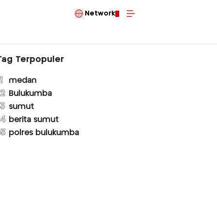
Network
Tag Terpopuler
1
medan
2
Bulukumba
3
sumut
4
berita sumut
5
polres bulukumba