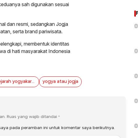
 keduanya sah digunakan sesuai
rmal dan resmi, sedangkan Jogja
0
tan, serta brand pariwisata.
melengkapi, membentuk identitas
ewa di hati masyarakat Indonesia
0
0
sejarah yogyakarta
yogya atau jogja
0
an.
Ruas yang wajib ditandai
*
0
saya pada peramban ini untuk komentar saya berikutnya.