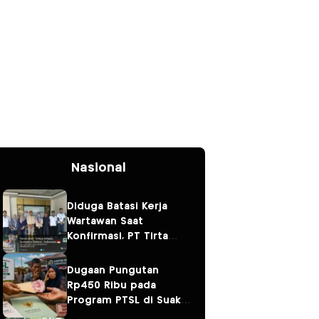
Nasional
Diduga Batasi Kerja
Wartawan Saat
Konfirmasi, PT Tirta
Fresindo Jaya Jadi
Sorotan
Dugaan Pungutan
Rp450 Ribu pada
Program PTSL di Suak
Tapeh Jadi Sorotan,