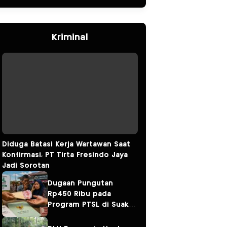
Kriminal
Diduga Batasi Kerja Wartawan Saat
Konfirmasi, PT Tirta Fresindo Jaya
Jadi Sorotan
Dugaan Pungutan
Rp450 Ribu pada
Program PTSL di Suak
Tapeh Jadi Sorotan,
Warga Khawatir Kasus