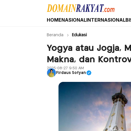
HOME
NASIONAL
INTERNASIONAL
BI
Domain Rakyat
Berita Hari Ini Terkini dan Terbaru Indone
Beranda
Edukasi
Yogya atau Jogja, 
Makna, dan Kontrov
2025-08-27 9:50 AM
Firdaus Sofyan