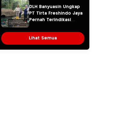
Warga Khawatir Kasus
DLH Banyuasin Ungkap
Sembawa Terulang
PT Tirta Freshindo Jaya
Pernah Terindikasi
Sebabkan Pencemaran,
Dugaan Limbah Kembali
Lihat Semua
Diselidiki