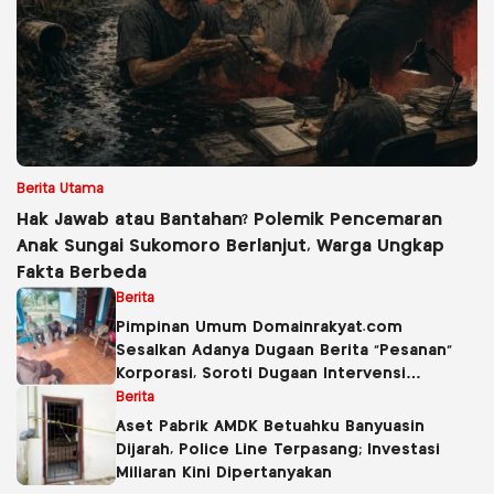
Berita Utama
Hak Jawab atau Bantahan? Polemik Pencemaran
Anak Sungai Sukomoro Berlanjut, Warga Ungkap
Fakta Berbeda
Berita
Pimpinan Umum Domainrakyat.com
Sesalkan Adanya Dugaan Berita “Pesanan”
Korporasi, Soroti Dugaan Intervensi
terhadap Narasumber Kasus Pencemaran
Berita
Lingkungan
Aset Pabrik AMDK Betuahku Banyuasin
Dijarah, Police Line Terpasang; Investasi
Miliaran Kini Dipertanyakan