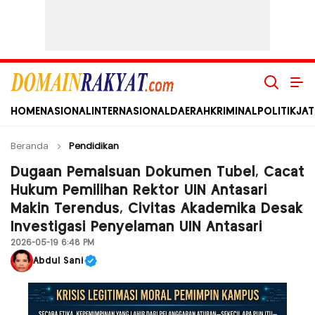
Domain Rakyat
Berita Hari Ini Terkini dan Terbaru Indonesia dan Internasional
HOME
NASIONAL
INTERNASIONAL
DAERAH
KRIMINAL
POLITIK
JAT
Beranda
Pendidikan
Dugaan Pemalsuan Dokumen Tubel, Cacat
Hukum Pemilihan Rektor UIN Antasari
Makin Terendus, Civitas Akademika Desak
Investigasi Penyelaman UIN Antasari
2026-05-19 6:48 PM
Abdul Sani