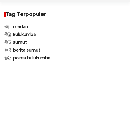
Tag Terpopuler
01
medan
02
Bulukumba
03
sumut
04
berita sumut
05
polres bulukumba