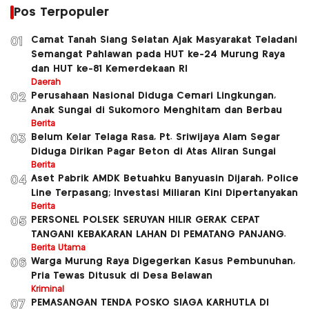
Pos Terpopuler
Camat Tanah Siang Selatan Ajak Masyarakat Teladani
01
Semangat Pahlawan pada HUT ke-24 Murung Raya
dan HUT ke-81 Kemerdekaan RI
Daerah
Perusahaan Nasional Diduga Cemari Lingkungan,
02
Anak Sungai di Sukomoro Menghitam dan Berbau
Berita
Belum Kelar Telaga Rasa, Pt. Sriwijaya Alam Segar
03
Diduga Dirikan Pagar Beton di Atas Aliran Sungai
Berita
Aset Pabrik AMDK Betuahku Banyuasin Dijarah, Police
04
Line Terpasang; Investasi Miliaran Kini Dipertanyakan
Berita
PERSONEL POLSEK SERUYAN HILIR GERAK CEPAT
05
TANGANI KEBAKARAN LAHAN DI PEMATANG PANJANG.
Berita Utama
Warga Murung Raya Digegerkan Kasus Pembunuhan,
06
Pria Tewas Ditusuk di Desa Belawan
Kriminal
PEMASANGAN TENDA POSKO SIAGA KARHUTLA DI
07